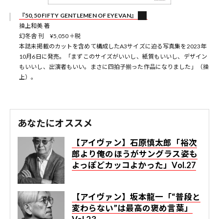
『50,50 FIFTY GENTLEMEN OF EYEVAN』
操上和美 著
幻冬舎 刊 ¥5,050＋税
本誌未掲載のカットを含めて構成したA3サイズに迫る写真集を2023年
10月6日に発売。「まずこのサイズがいいし、紙質もいいし、デザイン
もいいし、出演者もいい。まさに四拍子揃った作品になりました」（操
上）。
あなたにオススメ
【アイヴァン】石原慎太郎「裕次
郎より俺のほうがサングラス姿も
よっぽどカッコよかった」Vol.27
【アイヴァン】坂本龍一「“普段と
変わらない”は最高の褒め言葉」