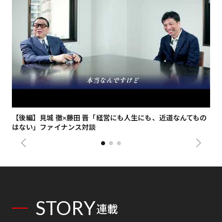
【後編】見城 徹×藤田 晋「経営にも人生にも、近道なんてもの
【
はない」ファイナンス対談
総
STORY
連載