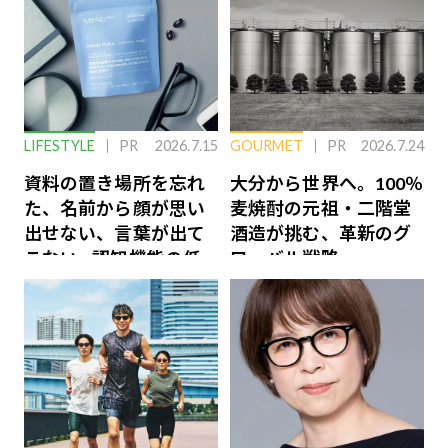
LIFESTYLE
PR
2026.7.15
GOURMET
PR
2026.7.24
資料の置き場所を忘れ
大分から世界へ。100％
た、名前から顔が思い
麦焼酎の元祖・二階堂
出せない、言葉が出て
酒造が挑む、革新のグ
こない…認知機能の低
ローバル戦略
下を救う、脳のインナ
ーケアとは