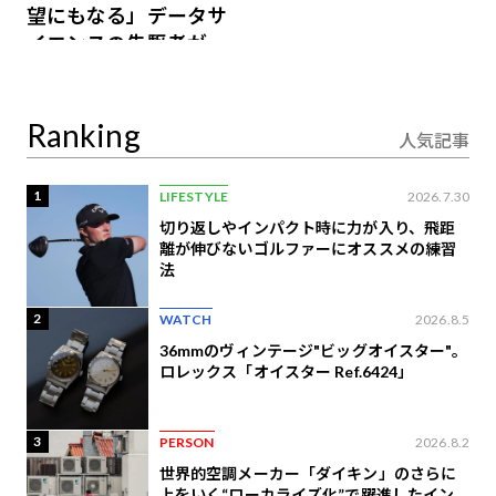
望にもなる」データサ
イエンスの先駆者が語
り合うAI時代の意思決
定
Ranking
人気記事
1
LIFESTYLE
2026.7.30
切り返しやインパクト時に力が入り、飛距
離が伸びないゴルファーにオススメの練習
法
2
WATCH
2026.8.5
36mmのヴィンテージ"ビッグオイスター"。
ロレックス「オイスター Ref.6424」
3
PERSON
2026.8.2
世界的空調メーカー「ダイキン」のさらに
上をいく“ローカライズ化”で躍進したイン