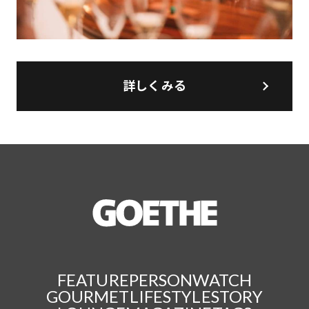
詳しくみる
FEATURE
PERSON
WATCH
GOURMET
LIFESTYLE
STORY