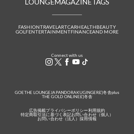
LOUNGE
MAGAZINE
TAGS
FASHION
TRAVEL
ART
CAR
HEALTH
BEAUTY
GOLF
ENTERTAINMENT
FINANCE
AND MORE
Connect with us
GOETHE LOUNGE
JAPANDORAKU
GINGER
幻冬舎plus
THE GOLD ONLINE
幻冬舎
広告掲載
プライバシーポリシー
利用規約
特定商取引法に基づく表記
お問い合わせ（個人）
お問い合わせ（法人）
採用情報