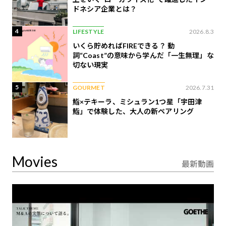
ドネシア企業とは？
4
LIFESTYLE
2026.8.3
いくら貯めればFIREできる？ 動
詞“Coast”の意味から学んだ「一生無理」な
切ない現実
5
GOURMET
2026.7.31
鮨×テキーラ、ミシュラン1つ星「宇田津
鮨」で体験した、大人の新ペアリング
Movies
最新動画