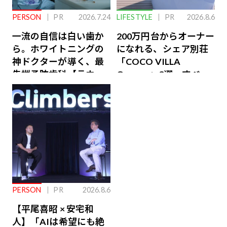
PERSON
PR
2026.7.24
LIFESTYLE
PR
2026.8.6
一流の自信は白い歯か
200万円台からオーナー
ら。ホワイトニングの
になれる、シェア別荘
神ドクターが導く、最
「COCO VILLA
先端予防歯科【ラウン
Owners」3選。すべて
ジ会員特典あり】
が絶景、収益も得られ
るその仕組みとは
PERSON
PR
2026.8.6
【平尾喜昭 × 安宅和
人】「AIは希望にも絶