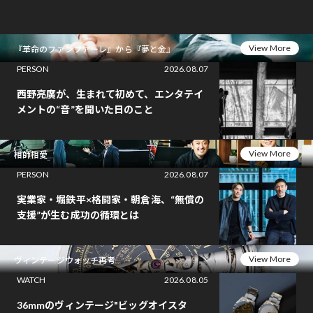
View More
『革命のファンファーレ』から『夢と金』
PERSON
2026.08.07
西野亮廣が、生まれて初めて、エンタテイ
メントの“音”を聞いた日のこと
View More
相師相愛
PERSON
2026.08.07
実業家・堀鉄平×格闘家・朝倉海、“無償の
支援”が生む成功の循環とは
View More
ヴィンテージウォッチ再考
WATCH
2026.08.05
36mmのヴィンテージ"ビッグオイスタ