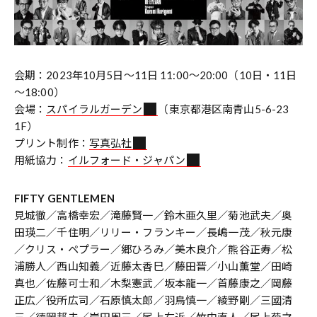
会期：2023年10月5日～11日 11:00～20:00（10日・11日
～18:00）
会場：
スパイラルガーデン
（東京都港区南青山5-6-23
1F）
プリント制作：
写真弘社
用紙協力：
イルフォード・ジャパン
FIFTY GENTLEMEN
見城徹／高橋幸宏／滝藤賢一／鈴木亜久里／菊池武夫／奥
田瑛二／千住明／リリー・フランキー／長嶋一茂／秋元康
／クリス・ペプラー／郷ひろみ／美木良介／熊谷正寿／松
浦勝人／西山知義／近藤太香巳／藤田晋／小山薫堂／田崎
真也／佐藤可士和／木梨憲武／坂本龍一／首藤康之／岡藤
正広／役所広司／石原慎太郎／羽鳥慎一／綾野剛／三國清
三／徳岡邦夫／岸田周三／尾上右近／竹中直人／尾上菊之