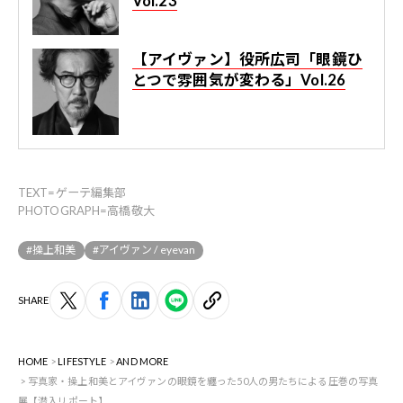
Vol.23
【アイヴァン】役所広司「眼鏡ひ
とつで雰囲気が変わる」Vol.26
TEXT=ゲーテ編集部
PHOTOGRAPH=高橋敬大
#操上和美
#アイヴァン / eyevan
SHARE
HOME
LIFESTYLE
AND MORE
写真家・操上和美とアイヴァンの眼鏡を纏った50人の男たちによる圧巻の写真
展【潜入リポート】