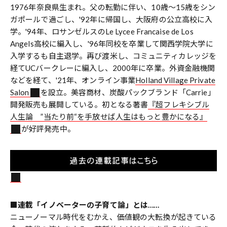
1976年奈良県生まれ。父の転勤に伴い、10歳～15歳をシン
ガポールで過ごし、'92年に帰国し、大阪府の公立高校に入
学。'94年、ロサンゼルスのLe Lycee Francaise de Los
Angels高校に編入し、'96年同校を卒業して関西学院大学に
入学するも自主退学。再び渡米し、コミュニティカレッジを
経てUCバークレーに編入し、2000年に卒業。外資金融機関
などを経て、'21年、オンライン事業
Holland Village Private
Salon
を設立。美容商材、炭酸パックブランド「Carrie」
開発販売も展開している。初となる著書
『超フレキシブル
人生論 ”当たり前“を手放せば人生はもっと豊かになる』
が好評発売中。
■連載「イノベーターの子育て論」とは……
ニューノーマル時代をむかえ、価値観の大転換が起きている