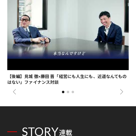
【後編】見城 徹×藤田 晋「経営にも人生にも、近道なんてもの
【
はない」ファイナンス対談
総
STORY
連載