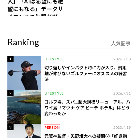
人】「AIは希望にも絶
望にもなる」データサ
イエンスの先駆者が語
り合うAI時代の意思決
定
Ranking
人気記事
1
LIFESTYLE
2026.7.30
切り返しやインパクト時に力が入り、飛距
離が伸びないゴルファーにオススメの練習
法
2
LIFESTYLE
2026.7.31
ゴルフ場、スパ…超大規模リニューアル。ハ
ワイ島「マウナ ケア ビーチ ホテル」はどう
変わったか
3
PERSON
2023.4.19
元阪神監督・矢野燿大への疑問②「好き嫌