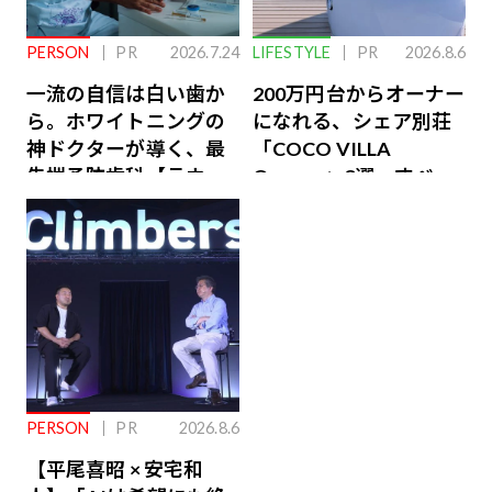
PERSON
PR
2026.7.24
LIFESTYLE
PR
2026.8.6
一流の自信は白い歯か
200万円台からオーナー
ら。ホワイトニングの
になれる、シェア別荘
神ドクターが導く、最
「COCO VILLA
先端予防歯科【ラウン
Owners」3選。すべて
ジ会員特典あり】
が絶景、収益も得られ
るその仕組みとは
PERSON
PR
2026.8.6
【平尾喜昭 × 安宅和