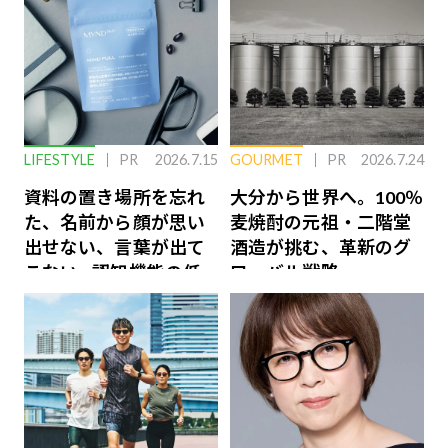
LIFESTYLE
PR
2026.7.15
GOURMET
PR
2026.7.24
資料の置き場所を忘れ
大分から世界へ。100％
た、名前から顔が思い
麦焼酎の元祖・二階堂
出せない、言葉が出て
酒造が挑む、革新のグ
こない…認知機能の低
ローバル戦略
下を救う、脳のインナ
ーケアとは