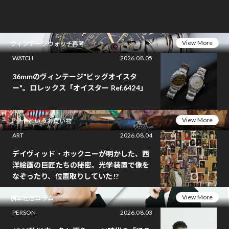
View More
ヴィンテージウォッチ再考
WATCH
2026.08.05
36mmのヴィンテージ"ビッグオイスタ
ー"。ロレックス「オイスター Ref.6424」
View More
アートというお買い物
ART
2026.08.04
デイヴィッド・ホックニーが明かした、西
洋絵画の巨匠たちの秘密。光学装置で像を
なぞったり、位置取りしていた!?
View More
桝本壮志コラム
PERSON
2026.08.03