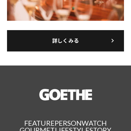
詳しくみる
FEATURE
PERSON
WATCH
GOURMET
LIFESTYLE
STORY