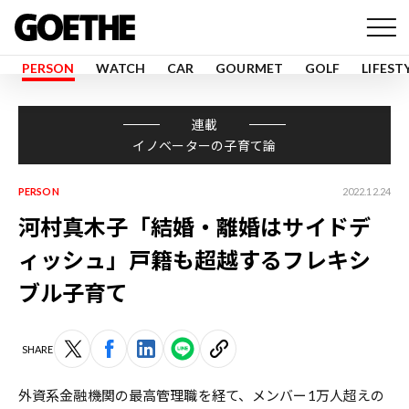
PERSON
WATCH
CAR
GOURMET
GOLF
LIFEST
連載
イノベーターの子育て論
PERSON
2022.12.24
河村真木子「結婚・離婚はサイドデ
ィッシュ」戸籍も超越するフレキシ
ブル子育て
SHARE
外資系金融機関の最高管理職を経て、メンバー1万人超えの