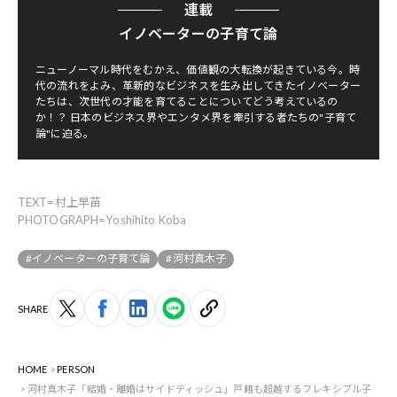
連載
イノベーターの子育て論
ニューノーマル時代をむかえ、価値観の大転換が起きている今。時
代の流れをよみ、革新的なビジネスを生み出してきたイノベーター
たちは、次世代の才能を育てることについてどう考えているの
か！？ 日本のビジネス界やエンタメ界を牽引する者たちの"子育て
論"に迫る。
TEXT=村上早苗
PHOTOGRAPH=Yoshihito Koba
#イノベーターの子育て論
#河村真木子
SHARE
HOME
PERSON
河村真木子「結婚・離婚はサイドディッシュ」戸籍も超越するフレキシブル子