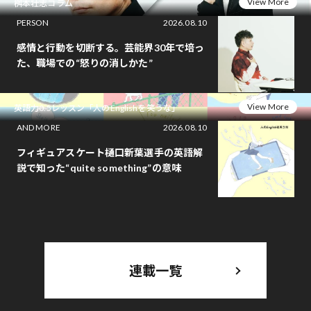
View More
桝本壮志コラム
PERSON
2026.08.10
感情と行動を切断する。芸能界30年で培っ
た、職場での“怒りの消しかた”
View More
英語力0.5レッスン「人のEnglishを笑うな」
AND MORE
2026.08.10
フィギュアスケート樋口新葉選手の英語解
説で知った“quite something”の意味
連載一覧