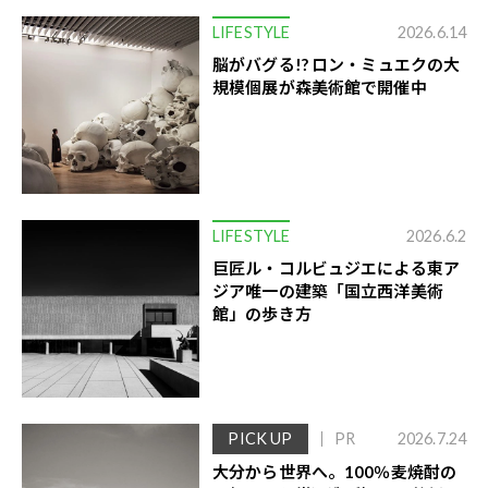
LIFESTYLE
2026.6.14
脳がバグる!? ロン・ミュエクの大
規模個展が森美術館で開催中
LIFESTYLE
2026.6.2
巨匠ル・コルビュジエによる東ア
ジア唯一の建築「国立西洋美術
館」の歩き方
PICK UP
PR
2026.7.24
大分から世界へ。100％麦焼酎の