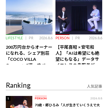
LIFESTYLE
PR
2026.8.6
PERSON
PR
2026.8.6
200万円台からオーナー
【平尾喜昭 × 安宅和
になれる、シェア別荘
人】「AIは希望にも絶
「COCO VILLA
望にもなる」データサ
Owners」3選。すべて
イエンスの先駆者が語
が絶景、収益も得られ
り合うAI時代の意思決
るその仕組みとは
定
Ranking
人気記事
1
PERSON
2026.8.8
70歳・郷ひろみ「人が生きていくうえで大