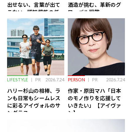
出せない、言葉が出て
酒造が挑む、革新のグ
こない…認知機能の低
ローバル戦略
下を救う、脳のインナ
ーケアとは
LIFESTYLE
PR
2026.7.24
PERSON
PR
2026.7.24
ハリー杉山の相棒、ラ
作家・原田マハ「日本
ンも日常もシームレス
のモノ作りを応援して
に彩るアイヴォルのサ
いきたい」【アイヴァ
ングラス
ン】