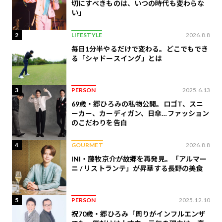
切にすべきものは、いつの時代も変わらな
い」
2
LIFESTYLE
2026.8.8
毎日1分半やるだけで変わる。どこでもでき
る「シャドースイング」とは
3
PERSON
2025.6.13
69歳・郷ひろみの私物公開。ロゴT、スニ
ーカー、カーディガン、日傘…ファッション
のこだわりを告白
4
GOURMET
2026.8.8
INI・藤牧京介が故郷を再発見。「アルマー
ニ / リストランテ」が昇華する長野の美食
5
PERSON
2025.12.10
祝70歳・郷ひろみ「周りがインフルエンザ