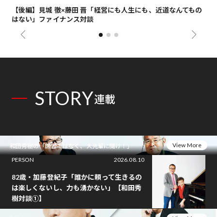
【後編】見城 徹×藤田 晋「経営にも人生にも、近道なんてもの
【
はない」ファイナンス対談
総
STORY
連載
View More
和田秀樹の「医者ではなく、大先輩に聞け！」
PERSON
2026.08.10
82歳・加藤登紀子「誰かに頼って生きるの
は楽しくないし、力も湧かない」【和田秀
樹対談①】