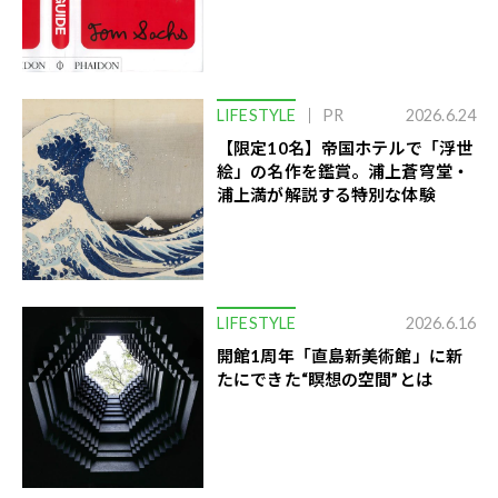
LIFESTYLE
PR
2026.6.24
【限定10名】帝国ホテルで「浮世
絵」の名作を鑑賞。浦上蒼穹堂・
浦上満が解説する特別な体験
LIFESTYLE
2026.6.16
開館1周年「直島新美術館」に新
たにできた“瞑想の空間”とは