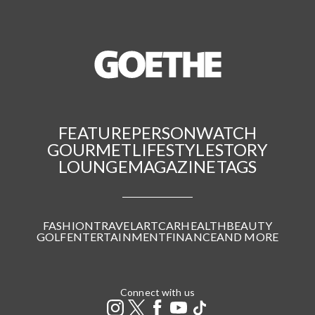
FEATURE
PERSON
WATCH
GOURMET
LIFESTYLE
STORY
LOUNGE
MAGAZINE
TAGS
FASHION
TRAVEL
ART
CAR
HEALTH
BEAUTY
GOLF
ENTERTAINMENT
FINANCE
AND MORE
Connect with us