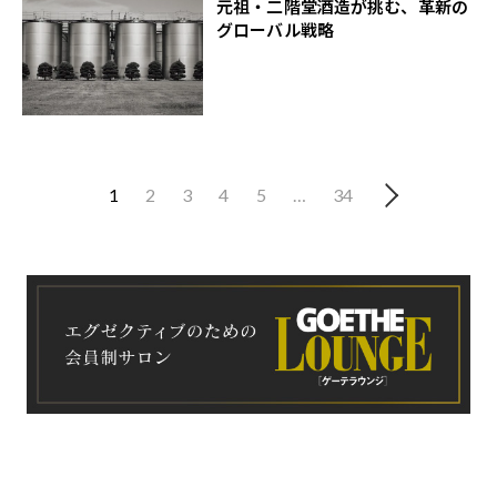
元祖・二階堂酒造が挑む、革新の
グローバル戦略
1
2
3
4
5
…
34