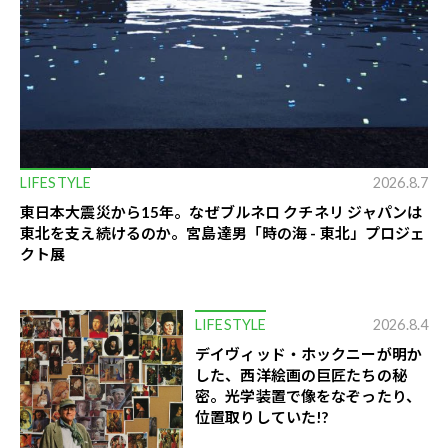
LIFESTYLE
2026.8.7
​東日本大震災から15年。なぜブルネロ クチネリ ジャパンは
東北を支え続けるのか。宮島達男「時の海 - 東北」プロジェ
クト展
LIFESTYLE
2026.8.4
デイヴィッド・ホックニーが明か
した、西洋絵画の巨匠たちの秘
密。光学装置で像をなぞったり、
位置取りしていた!?