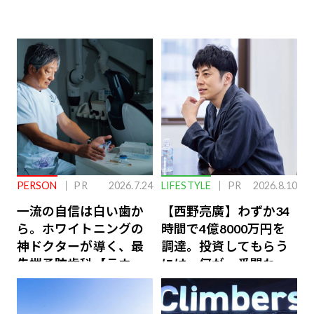
PERSON
PR
2026.7.24
LIFESTYLE
PR
2026.8.10
一流の自信は白い歯か
【西野亮廣】わずか34
ら。ホワイトニングの
時間で4億8000万円を
神ドクターが導く、最
調達。投資してもらう
先端予防歯科【ラウン
には、何が一番問われ
ジ会員特典あり】
るのか