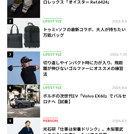
ロレックス「オイスター Ref.6424」
2
LIFESTYLE
2026.8.6
トゥミ×ソフの最新コラボ、大人が持ちたい
万能バッグ
3
LIFESTYLE
2026.7.30
切り返しやインパクト時に力が入り、飛距
離が伸びないゴルファーにオススメの練習
法
4
LIFESTYLE
2026.8.6
ボルボの次世代EV「Volvo EX60」でバルセ
ロナへ【試乗】
5
PERSON
2026.8.5
光石研「仕事は栄養ドリンク」。木梨憲武