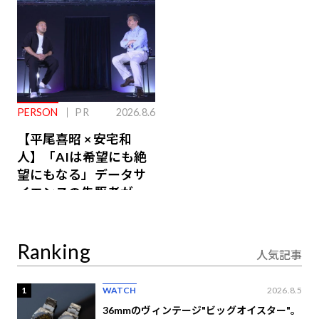
PERSON
PR
2026.8.6
【平尾喜昭 × 安宅和
人】「AIは希望にも絶
望にもなる」データサ
イエンスの先駆者が語
り合うAI時代の意思決
定
Ranking
人気記事
1
WATCH
2026.8.5
36mmのヴィンテージ"ビッグオイスター"。