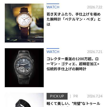
WATCH
2026.7.22
若き天才ふたり、手仕上げを極め
た腕時計「ペテルマン・ベダ」と
は
WATCH
2026.7.21
コレクター垂涎の1200万超。ロ
ーマン・ゴティエ、超精密加工×
伝統的手仕上げの腕時計
PICK UP
PR
2026.7.24
軽くて美しい、“完璧”なトゥール