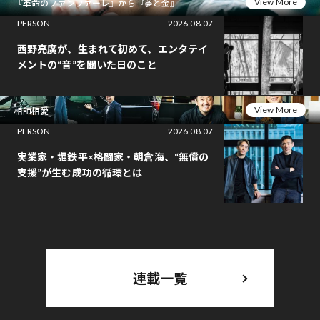
View More
『革命のファンファーレ』から『夢と金』
PERSON
2026.08.07
西野亮廣が、生まれて初めて、エンタテイ
メントの“音”を聞いた日のこと
View More
相師相愛
PERSON
2026.08.07
実業家・堀鉄平×格闘家・朝倉海、“無償の
支援”が生む成功の循環とは
連載一覧