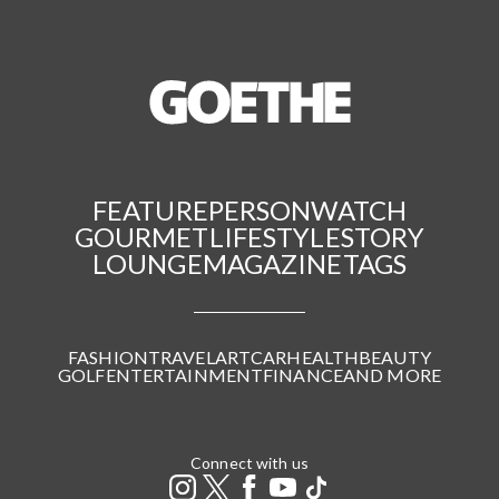
FEATURE
PERSON
WATCH
GOURMET
LIFESTYLE
STORY
LOUNGE
MAGAZINE
TAGS
FASHION
TRAVEL
ART
CAR
HEALTH
BEAUTY
GOLF
ENTERTAINMENT
FINANCE
AND MORE
Connect with us