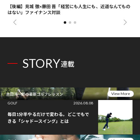
【後編】見城 徹×藤田 晋「経営にも人生にも、近道なんてもの
【
はない」ファイナンス対談
総
STORY
連載
View More
吉田洋一郎の最新ゴルフレッスン
GOLF
2026.08.08
毎日1分半やるだけで変わる。どこでもで
きる「シャドースイング」とは