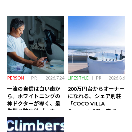
PERSON
PR
2026.7.24
LIFESTYLE
PR
2026.8.6
一流の自信は白い歯か
200万円台からオーナー
ら。ホワイトニングの
になれる、シェア別荘
神ドクターが導く、最
「COCO VILLA
先端予防歯科【ラウン
Owners」3選。すべて
ジ会員特典あり】
が絶景、収益も得られ
るその仕組みとは