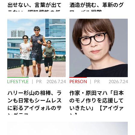
出せない、言葉が出て
酒造が挑む、革新のグ
こない…認知機能の低
ローバル戦略
下を救う、脳のインナ
ーケアとは
LIFESTYLE
PR
2026.7.24
PERSON
PR
2026.7.24
ハリー杉山の相棒、ラ
作家・原田マハ「日本
ンも日常もシームレス
のモノ作りを応援して
に彩るアイヴォルのサ
いきたい」【アイヴァ
ングラス
ン】