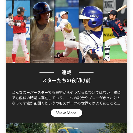
連載
スターたちの夜明け前
どんなスーパースターでも最初からそうだったわけではない。誰に
でも雌伏の時期は存在しており、一つの試合やプレーがきっかけと
なって才能が花開くというのもスポーツの世界ではよくあることで
ある。そんな選手にとって大きなターニングポイントとなった瞬間
View More
にスポットを当てながら、スターとなる前夜とともに紹介していき
たいと思う。