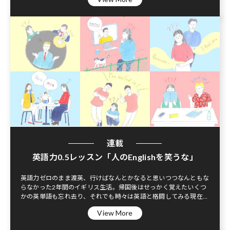
連載
英語力0.5レッスン「人のEnglishを笑うな」
英語力ゼロのまま渡英、行けばなんとかなると思いつつなんともな
らなかった2年間のイギリス生活。帰国後はせっかく覚えたいくつ
かの英単語も忘れ去り、それでも時々は英語と格闘してみる現在、
40歳。いつかはうまくなりたいから、恥を忍んで今日もブローク
View More
ンイングリッシュ。下手でもいいじゃない、やろうと決めたんだも
の。