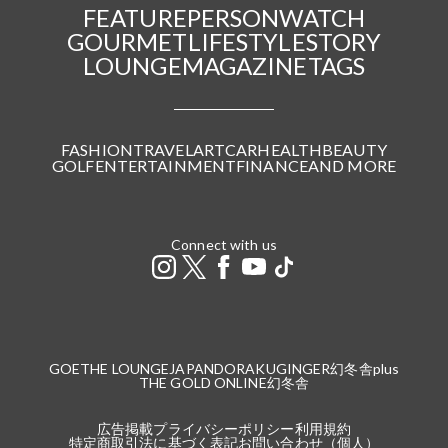
FEATURE
PERSON
WATCH
GOURMET
LIFESTYLE
STORY
LOUNGE
MAGAZINE
TAGS
FASHION
TRAVEL
ART
CAR
HEALTH
BEAUTY
GOLF
ENTERTAINMENT
FINANCE
AND MORE
Connect with us
GOETHE LOUNGE
JAPANDORAKU
GINGER
幻冬舎plus
THE GOLD ONLINE
幻冬舎
広告掲載
プライバシーポリシー
利用規約
特定商取引法に基づく表記
お問い合わせ（個人）