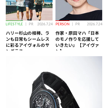
LIFESTYLE
PR
2026.7.24
PERSON
PR
2026.7.24
ハリー杉山の相棒、ラ
作家・原田マハ「日本
ンも日常もシームレス
のモノ作りを応援して
に彩るアイヴォルのサ
いきたい」【アイヴァ
ングラス
ン】