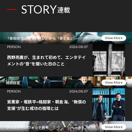
STORY
連載
View More
『革命のファンファーレ』から『夢と金』
PERSON
2026.08.07
西野亮廣が、生まれて初めて、エンタテイ
メントの“音”を聞いた日のこと
View More
相師相愛
PERSON
2026.08.07
実業家・堀鉄平×格闘家・朝倉海、“無償の
支援”が生む成功の循環とは
View More
ヴィンテージウォッチ再考