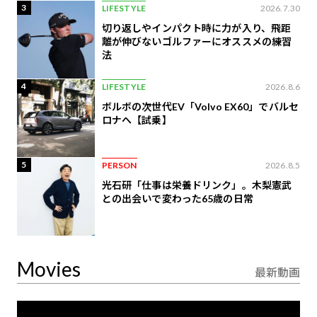
3
LIFESTYLE
2026.7.30
切り返しやインパクト時に力が入り、飛距
離が伸びないゴルファーにオススメの練習
法
4
LIFESTYLE
2026.8.6
ボルボの次世代EV「Volvo EX60」でバルセ
ロナへ【試乗】
5
PERSON
2026.8.5
光石研「仕事は栄養ドリンク」。木梨憲武
との出会いで変わった65歳の日常
Movies
最新動画