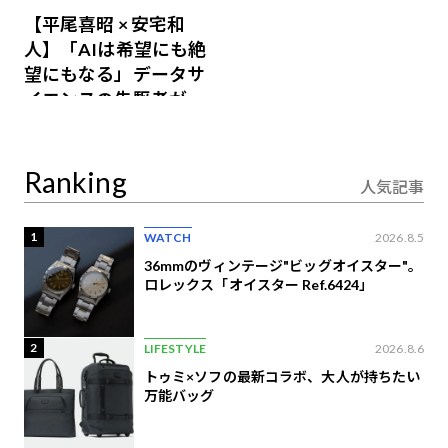
【平尾喜昭 × 安宅和
人】「AIは希望にも絶
望にもなる」データサ
イエンスの先駆者が語
り合うAI時代の意思決
定
Ranking
人気記事
1
WATCH
2026.8.5
36mmのヴィンテージ"ビッグオイスター"。
ロレックス「オイスター Ref.6424」
2
LIFESTYLE
2026.8.6
トゥミ×ソフの最新コラボ、大人が持ちたい
万能バッグ