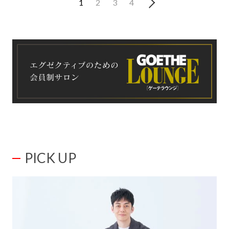
1
2
3
4
PICK UP