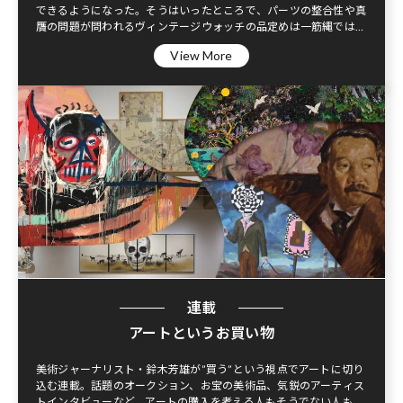
できるようになった。そうはいったところで、パーツの整合性や真
贋の問題が問われるヴィンテージウォッチの品定めは一筋縄ではい
かない。本連載では、ヴィンテージの魅力を再考しながら、さまざ
View More
まな角度から評価すべきポイントを解説していく。
連載
アートというお買い物
美術ジャーナリスト・鈴木芳雄が”買う”という視点でアートに切り
込む連載。話題のオークション、お宝の美術品、気鋭のアーティス
トインタビューなど、アートの購入を考える人もそうでない人も知