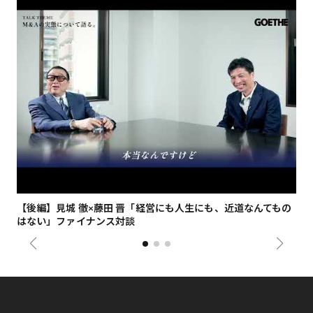
【後編】見城 徹×藤田 晋「経営にも人生にも、近道なんてもの
【
はない」ファイナンス対談
総