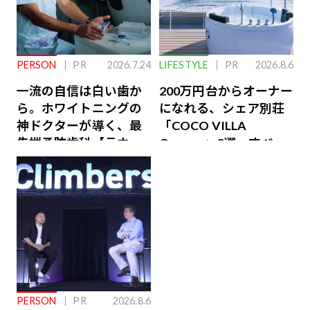
PERSON
PR
2026.7.24
LIFESTYLE
PR
2026.8.6
一流の自信は白い歯か
200万円台からオーナー
ら。ホワイトニングの
になれる、シェア別荘
神ドクターが導く、最
「COCO VILLA
先端予防歯科【ラウン
Owners」3選。すべて
ジ会員特典あり】
が絶景、収益も得られ
るその仕組みとは
PERSON
PR
2026.8.6