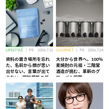
LIFESTYLE
PR
2026.7.15
GOURMET
PR
2026.7.24
資料の置き場所を忘れ
大分から世界へ。100％
た、名前から顔が思い
麦焼酎の元祖・二階堂
出せない、言葉が出て
酒造が挑む、革新のグ
こない…認知機能の低
ローバル戦略
下を救う、脳のインナ
ーケアとは