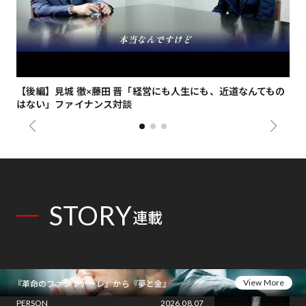
【後編】見城 徹×藤田 晋「経営にも人生にも、近道なんてもの
【
はない」ファイナンス対談
総
STORY
連載
View More
『革命のファンファーレ』から『夢と金』
PERSON
2026.08.07