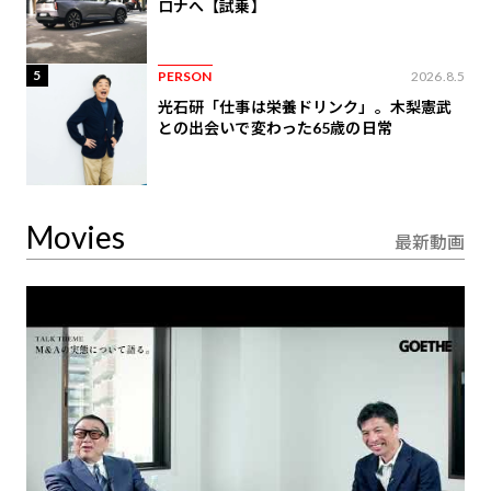
ロナへ【試乗】
5
PERSON
2026.8.5
光石研「仕事は栄養ドリンク」。木梨憲武
との出会いで変わった65歳の日常
Movies
最新動画