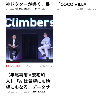
神ドクターが導く、最
「COCO VILLA
先端予防歯科【ラウン
Owners」3選。すべて
ジ会員特典あり】
が絶景、収益も得られ
るその仕組みとは
PERSON
PR
2026.8.6
【平尾喜昭 × 安宅和
人】「AIは希望にも絶
望にもなる」データサ
イエンスの先駆者が語
り合うAI時代の意思決
定