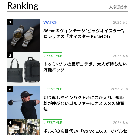
Ranking
人気記事
1
WATCH
2026.8.5
36mmのヴィンテージ"ビッグオイスター"。
ロレックス「オイスター Ref.6424」
2
LIFESTYLE
2026.8.6
トゥミ×ソフの最新コラボ、大人が持ちたい
万能バッグ
3
LIFESTYLE
2026.7.30
切り返しやインパクト時に力が入り、飛距
離が伸びないゴルファーにオススメの練習
法
4
LIFESTYLE
2026.8.6
ボルボの次世代EV「Volvo EX60」でバルセ