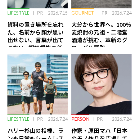
LIFESTYLE
PR
2026.7.15
GOURMET
PR
2026.7.24
資料の置き場所を忘れ
大分から世界へ。100％
た、名前から顔が思い
麦焼酎の元祖・二階堂
出せない、言葉が出て
酒造が挑む、革新のグ
こない…認知機能の低
ローバル戦略
下を救う、脳のインナ
ーケアとは
LIFESTYLE
PR
2026.7.24
PERSON
PR
2026.7.24
ハリー杉山の相棒、ラ
作家・原田マハ「日本
ンも日常もシームレス
のモノ作りを応援して