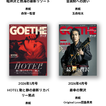
軽井沢と熱海の最新リゾート
会員制への誘い
表紙
表紙
森保一監督
玉森裕太
2026年5月号
2026年4月号
HOTEL 動と静の最新リカバ
最幸の贅沢
リー拠点
表紙
Original Love田島貴男
表紙