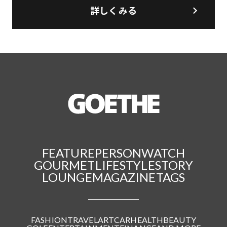
詳しくみる
FEATURE
PERSON
WATCH
GOURMET
LIFESTYLE
STORY
LOUNGE
MAGAZINE
TAGS
FASHION
TRAVEL
ART
CAR
HEALTH
BEAUTY