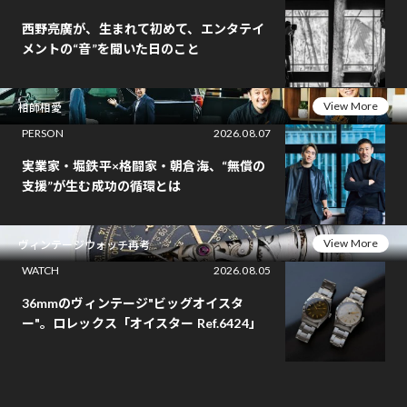
西野亮廣が、生まれて初めて、エンタテイ
メントの“音”を聞いた日のこと
View More
相師相愛
PERSON
2026.08.07
実業家・堀鉄平×格闘家・朝倉海、“無償の
支援”が生む成功の循環とは
View More
ヴィンテージウォッチ再考
WATCH
2026.08.05
36mmのヴィンテージ"ビッグオイスタ
ー"。ロレックス「オイスター Ref.6424」