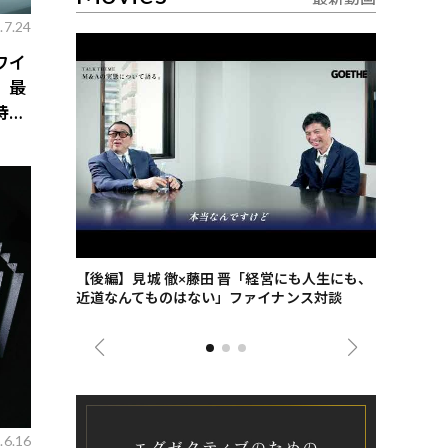
.7.24
ワイ
、最
特典
ごした、海最
【後編】見城 徹×藤田 晋「経営にも人生にも、
【ゲーテ9
近道なんてものはない」ファイナンス対談
ンタビュー
ジネス戦略
.6.16