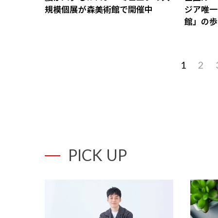
規模個展が森美術館で開催中
ジア唯一
館」の歩
1
2
PICK UP