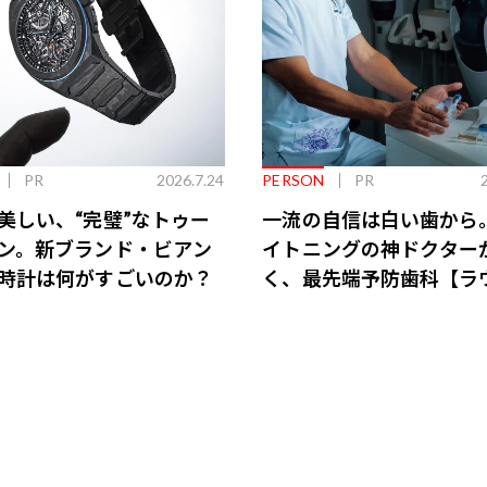
PR
2026.7.24
PERSON
PR
美しい、“完璧”なトゥー
一流の自信は白い歯から
ン。新ブランド・ビアン
イトニングの神ドクター
時計は何がすごいのか？
く、最先端予防歯科【ラ
会員特典あり】