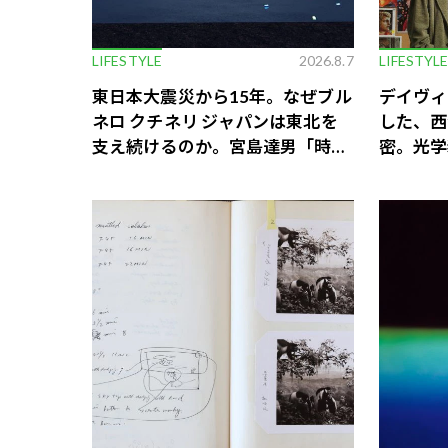
LIFESTYLE
2026.8.7
LIFESTYL
​東日本大震災から15年。なぜブル
デイヴィ
ネロ クチネリ ジャパンは東北を
した、西
支え続けるのか。宮島達男「時の
密。光学
海 - 東北」プロジェクト展
位置取り