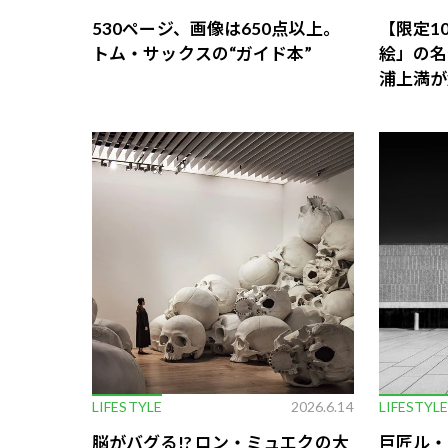
530ページ、画像は650点以上。
【限定1
トム・サックスの“ガイド本”
絵」の名
浦上満が
LIFESTYLE
2026.6.14
LIFESTYL
脳がバグる!? ロン・ミュエクの大
巨匠ル・