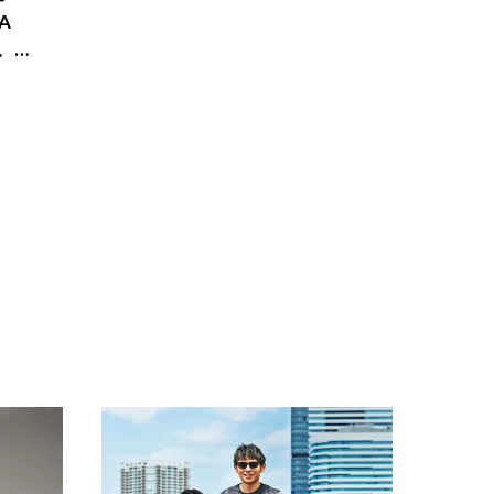
A
景、収