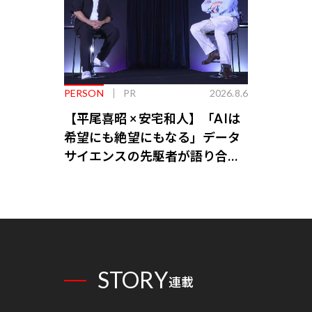
PERSON
PR
2026.8.6
【平尾喜昭 × 安宅和人】「AIは
希望にも絶望にもなる」データ
サイエンスの先駆者が語り合う
AI時代の意思決定
STORY
連載