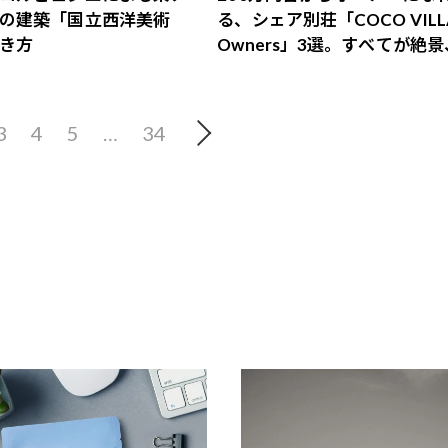
の建築「国立西洋美術
る、シェア別荘「COCO VILL
き方
Owners」3選。すべてが絶
益も得られるその仕組みとは
3
4
5
…
34