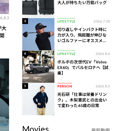
大人が持ちたい万能バッグ
6.8.3
3
LIFESTYLE
2026.7.30
が大
切り返しやインパクト時に
力が入り、飛距離が伸びな
開
いゴルファーにオススメの
練習法
4
LIFESTYLE
2026.8.6
ボルボの次世代EV「Volvo
EX60」でバルセロナへ【試
乗】
5
PERSON
2026.8.5
光石研「仕事は栄養ドリン
ク」。木梨憲武との出会い
で変わった65歳の日常
Movies
最新動画