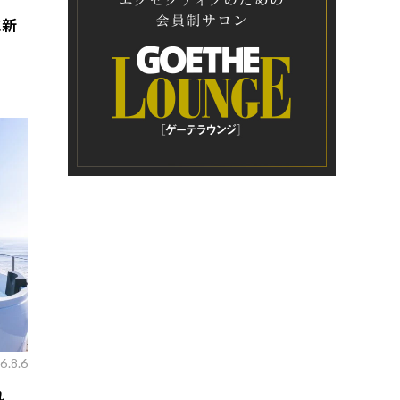
に新
6.8.6
れ