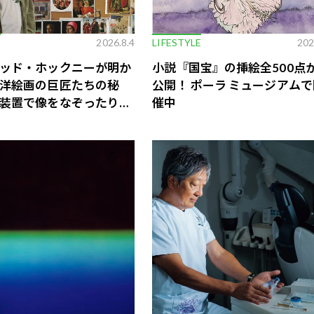
E
2026.8.4
LIFESTYLE
202
ッド・ホックニーが明か
小説『国宝』の挿絵全500点
洋絵画の巨匠たちの秘
公開！ ポーラ ミュージアムで
装置で像をなぞったり、
催中
していた!?