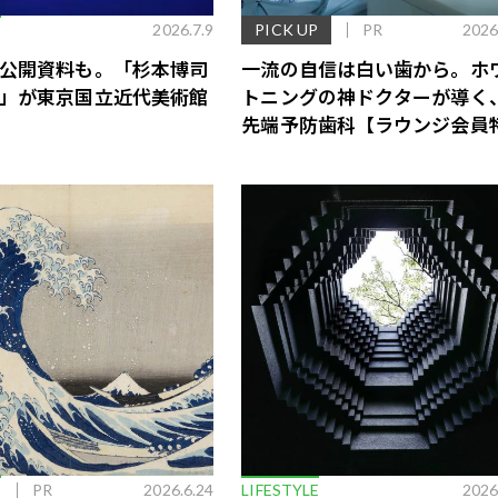
E
2026.7.9
PICK UP
PR
2026
公開資料も。「杉本博司
一流の自信は白い歯から。ホ
」が東京国立近代美術館
トニングの神ドクターが導く
先端予防歯科【ラウンジ会員
あり】
歌舞伎俳優・尾上右近が休息を過
前列ホテル「UMITO 熱海 別邸」
E
PR
2026.6.24
LIFESTYLE
2026