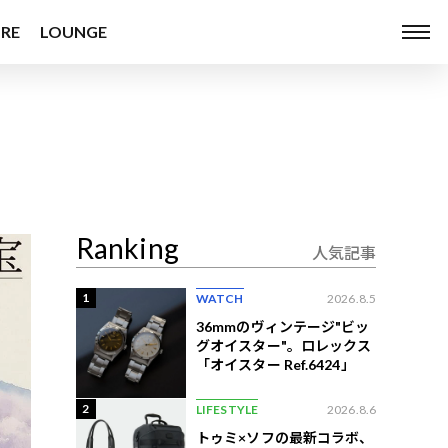
RE
LOUNGE
Ranking
人気記事
1
WATCH
2026.8.5
36mmのヴィンテージ"ビッ
グオイスター"。ロレックス
「オイスター Ref.6424」
2
LIFESTYLE
2026.8.6
トゥミ×ソフの最新コラボ、