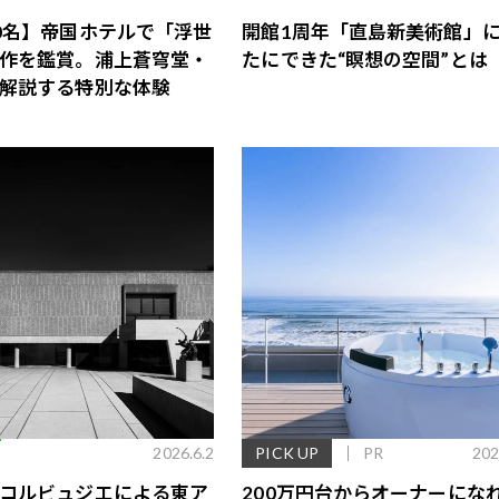
0名】帝国ホテルで「浮世
開館1周年「直島新美術館」
作を鑑賞。浦上蒼穹堂・
たにできた“瞑想の空間”とは
解説する特別な体験
E
2026.6.2
PICK UP
PR
202
コルビュジエによる東ア
200万円台からオーナーにな