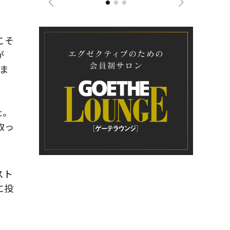
こそ
が
ま
た。
取っ
スト
に投