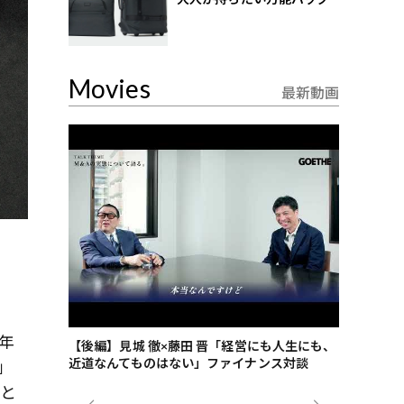
Movies
最新動画
年
ごした、海最
【後編】見城 徹×藤田 晋「経営にも人生にも、
【ゲーテ9
近道なんてものはない」ファイナンス対談
ンタビュー
」
ジネス戦略
こと