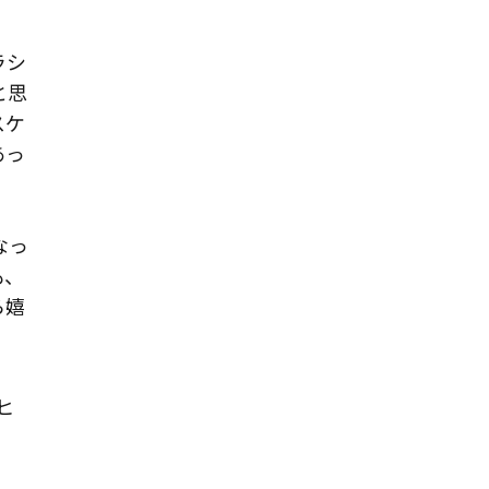
ラシ
と思
スケ
あっ
なっ
も、
ら嬉
ヒ
。