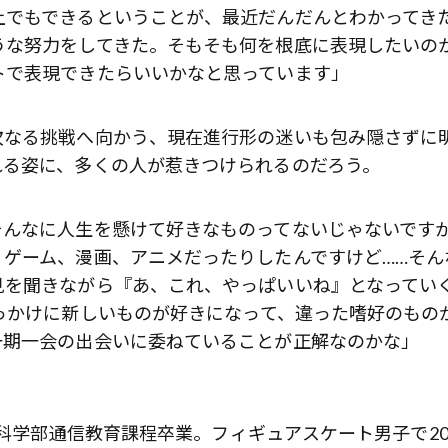
上でもできるということが、最近だんだんとわかってき
うな努力をしてきた。そもそも何を根底に表現したいの
トで表現できたらいいかなと思っています」
次なる挑戦へ向かう、現在進行形の迷いも包み隠さずに
れる姿に、多くの人が惹きつけられるのだろう。
そんなに人生を懸けて好きなものってないじゃないです
ゲーム、漫画、アニメだったりしたんですけど……そん
見を聞きながら『あ、これ、やっぱいいね』となってい
っかけに新しいものが好きになって、違った嗜好のもの
一期一会の出会いに委ねていることが正解なのかな」
間科学部通信教育課程卒業。フィギュアスケート男子で20