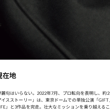
現在地
麗句はいらない。2022年7月、プロ転向を表明し、約2
歌舞伎俳優・尾上右近が休息を過
前列ホテル「UMITO 熱海 別邸」
イスストーリー」は、東京ドームでの単独公演「GIFT
OF LIFE」と3作品を完走。壮大なミッションを乗り越える