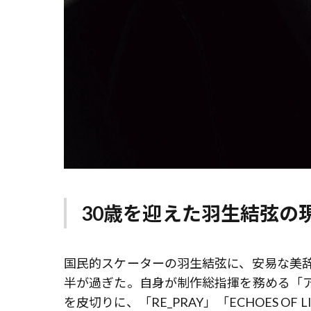
30歳を迎えた羽生結弦の
国民的スケーターの羽生結弦に、安易な美辞
半が過ぎた。自身が制作総指揮を務める「ア
を皮切りに、「RE_PRAY」「ECHOES 