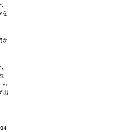
た。
かを
明か
か。
な
くも
が出
14