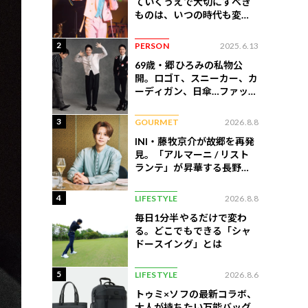
ていくうえで大切にすべき
ものは、いつの時代も変わ
らない」
2
PERSON
2025.6.13
69歳・郷ひろみの私物公
開。ロゴT、スニーカー、カ
ーディガン、日傘…ファッシ
ョンのこだわりを告白
3
GOURMET
2026.8.8
INI・藤牧京介が故郷を再発
見。「アルマーニ / リスト
ランテ」が昇華する長野の
美食
4
LIFESTYLE
2026.8.8
毎日1分半やるだけで変わ
る。どこでもできる「シャ
ドースイング」とは
5
LIFESTYLE
2026.8.6
トゥミ×ソフの最新コラボ、
大人が持ちたい万能バッグ