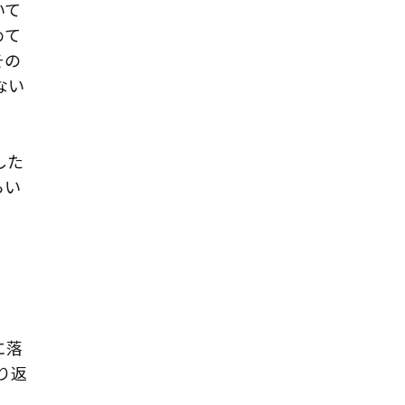
いて
めて
その
ない
した
らい
に落
り返