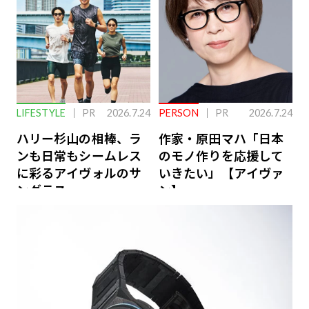
LIFESTYLE
PR
2026.7.24
PERSON
PR
2026.7.24
ハリー杉山の相棒、ラ
作家・原田マハ「日本
ンも日常もシームレス
のモノ作りを応援して
に彩るアイヴォルのサ
いきたい」【アイヴァ
ングラス
ン】