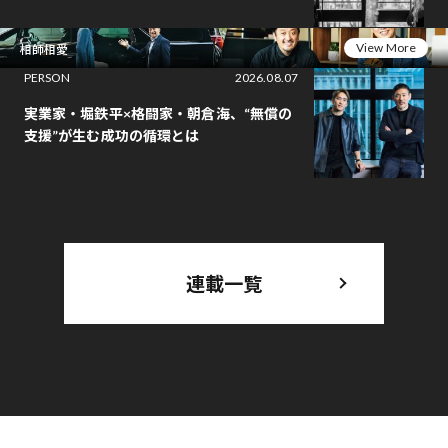
View More
相師相愛
PERSON
2026.08.07
実業家・堀鉄平×格闘家・朝倉海、“無償の
支援”が生む成功の循環とは
連載一覧