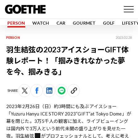
PERSON
WATCH
CAR
GOURMET
GOLF
LIFEST
PERSON
2023.02.28
羽生結弦の2023アイスショーGIFT体
験レポート！「掴みきれなかった夢
を今、掴みきる」
SHARE
2023年2月26日（日）約3時間にも及ぶアイスショー
「Yuzuru Hanyu ICE STORY 2023“GIFT”at Tokyo Dome」が
幕を閉じた。3万5千人の観客に加え、ライブビューイング
は国内外で3万人という前代未聞の盛り上がりを見せた一
夜。
羽生結弦
がプロフェッショナルとして、考えに考え