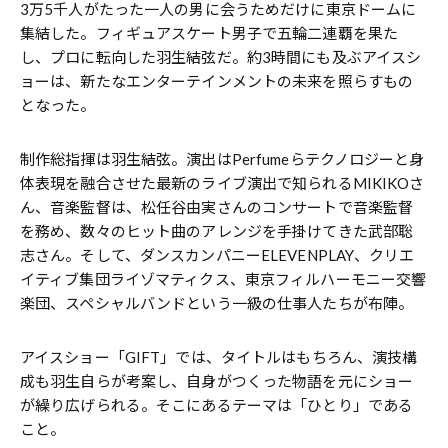
3万5千人がたった一人の男に会うためだけに東京ドームに
集結した。フィギュアスケート男子で五輪二連覇を果た
し、プロに転向した羽生結弦だ。約3時間にも及ぶアイスシ
ョーは、新たなエンターテインメントの未来を照らすもの
となった。
制作総指揮は羽生結弦。演出はPerfumeらテクノロジーと身
体表現を融合させた最新のライブ演出で知られるMIKIKOさ
ん、音楽監督は、松任谷由実さんのコンサートで音楽監督
を務め、数々のヒット曲のアレンジを手掛けてきた武部聡
志さん。そして、ダンスカンパニーELEVENPLAY、クリエ
イティブ集団ライゾマティクス、東京フィルハーモニー交響
楽団、スペシャルバンドという一級の仕事人たちが布陣。
アイスショー「GIFT」では、タイトルはもちろん、演技構
成も羽生自らが考案し、自身がつくった物語を元にショー
が繰り広げられる。そこにあるテーマは「ひとり」である
こと。