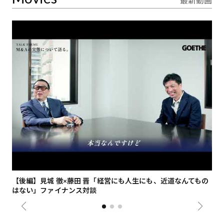
最新動画
【後編】見城 徹×藤田 晋「経営にも人生にも、近道なんてもの
【
はない」ファイナンス対談
総