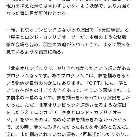
現力を携えた滑りは言わずもがな。より妖艶で、より力強く
なった舞に目が釘付けとなる。
一転、北京オリンピックさながらの演出で「6分間練習」と
「序奏とロンド・カプリチオーソ」が。本番のような緊張
感が会場を包み、羽生の気迫が伝わってきて、まるで競技を
見ているような錯覚に陥る。
「北京オリンピックで、やりきれなかったという想いがある
プログラムなんです。あのプログラムには、夢を掴みきると
いう物語が自分のなかにはあります。『GIFT』にも、夢と
いう存在がものすごく大きくあって、そういう意味でも、ま
ず前半の一幕のなかで、夢を掴みきったっていう演出をした
かった。ただ、北京オリンピックを連想させるような演出
をしたうえでロンカプ（「序奏とロンド・カプリチオー
ソ」）をやったのは、あの時に夢を掴みきれなかったから
で、あの時、夢を掴みきれなかったものを今掴みとるんだ。
逆に、まだ掴みとれていない夢も、4回転半だったりありま