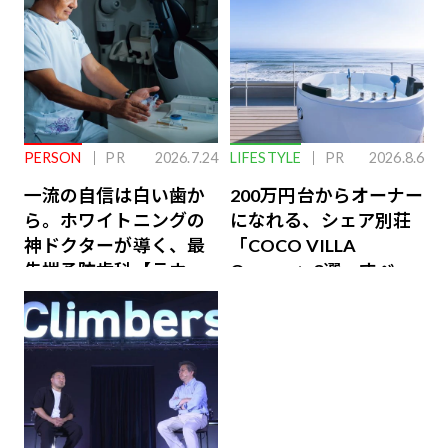
PERSON
PR
2026.7.24
LIFESTYLE
PR
2026.8.6
一流の自信は白い歯か
200万円台からオーナー
ら。ホワイトニングの
になれる、シェア別荘
神ドクターが導く、最
「COCO VILLA
先端予防歯科【ラウン
Owners」3選。すべて
ジ会員特典あり】
が絶景、収益も得られ
るその仕組みとは