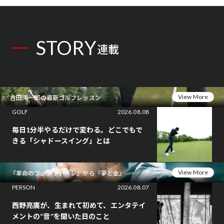
STORY
連載
View More
吉田洋一郎の最新ゴルフレッスン
GOLF
2026.08.08
毎日1分半やるだけで変わる。どこでもで
きる「シャドースイング」とは
View More
『革命のファンファーレ』から『夢と金』
PERSON
2026.08.07
西野亮廣が、生まれて初めて、エンタテイ
メントの“音”を聞いた日のこと