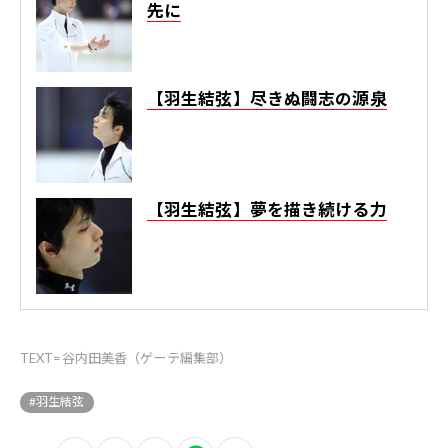
先に
【羽生結弦】尽きぬ闘志の源泉
【羽生結弦】夢を描き続ける力
TEXT=谷内田美香（ゲーテ編集部）
#羽生結弦