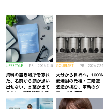
LIFESTYLE
PR
2026.7.15
GOURMET
PR
2026.7.24
資料の置き場所を忘れ
大分から世界へ。100％
た、名前から顔が思い
麦焼酎の元祖・二階堂
出せない、言葉が出て
酒造が挑む、革新のグ
こない…認知機能の低
ローバル戦略
下を救う、脳のインナ
ーケアとは