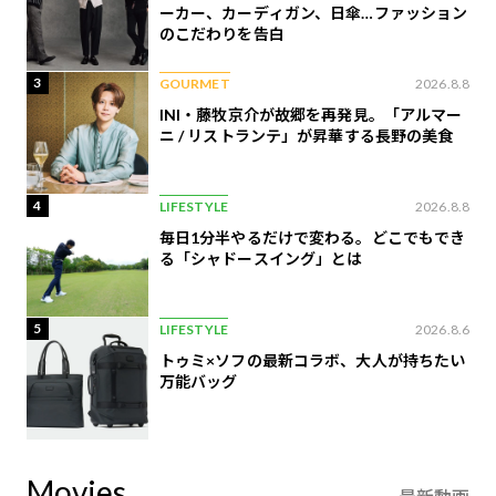
ーカー、カーディガン、日傘…ファッション
のこだわりを告白
3
GOURMET
2026.8.8
INI・藤牧京介が故郷を再発見。「アルマー
ニ / リストランテ」が昇華する長野の美食
4
LIFESTYLE
2026.8.8
毎日1分半やるだけで変わる。どこでもでき
る「シャドースイング」とは
5
LIFESTYLE
2026.8.6
トゥミ×ソフの最新コラボ、大人が持ちたい
万能バッグ
Movies