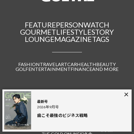
FEATURE
PERSON
WATCH
GOURMET
LIFESTYLE
STORY
LOUNGE
MAGAZINE
TAGS
FASHION
TRAVEL
ART
CAR
HEALTH
BEAUTY
GOLF
ENTERTAINMENT
FINANCE
AND MORE
Connect with us
最新号
2026年9月号
歯こそ最強のビジネス戦略
GOETHE LOUNGE
JAPANDORAKU
GINGER
幻冬舎plus
THE GOLD ONLINE
幻冬舎