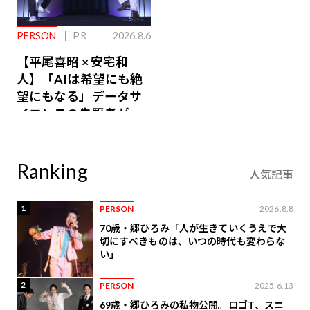
PERSON
PR
2026.8.6
【平尾喜昭 × 安宅和
人】「AIは希望にも絶
望にもなる」データサ
イエンスの先駆者が語
り合うAI時代の意思決
定
Ranking
人気記事
1
PERSON
2026.8.8
70歳・郷ひろみ「人が生きていくうえで大
切にすべきものは、いつの時代も変わらな
い」
2
PERSON
2025.6.13
69歳・郷ひろみの私物公開。ロゴT、スニ