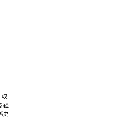
、収
る経
係史