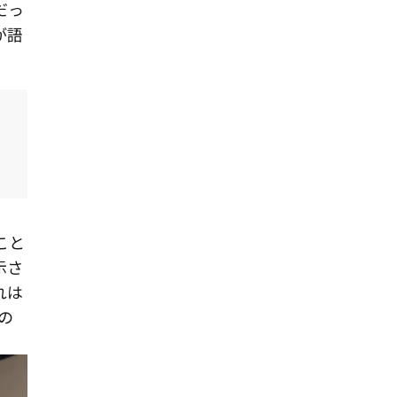
だっ
が語
こと
示さ
れは
の