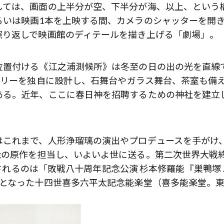
しては、画面の上半分が空、下半分が海、以上、という
るいは映画1本を上映する間、カメラのシャッターを開
照り返しで映画館のディテールを描き上げる「劇場」。
位置付ける《江之浦測候所》は冬至の日の出の光を直線
ラリーを独自に設計し、石舞台やガラス舞台、茶室も備
ある。近年、ここに春日神を招聘するための神社を建立
はこれまで、人形浄瑠璃の演出やプロデュースを手がけ
能の原作を担当し、いよいよ世に送る。第二次世界大戦
演されるのは「敗戦八十周年記念公演 杉本修羅能『巣鴨塚 
装となった十四世喜多六平太記念能楽堂（喜多能楽堂。