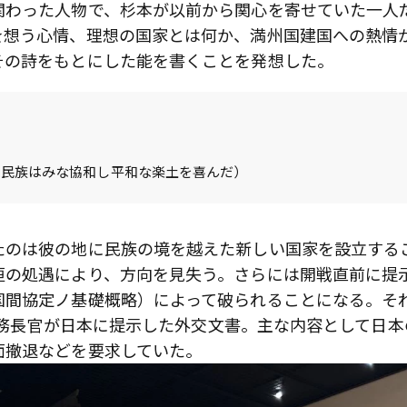
関わった人物で、杉本が以前から関心を寄せていた一人
を想う心情、理想の国家とは何か、満州国建国への熱情
その詩をもとにした能を書くことを発想した。
の民族はみな協和し平和な楽土を喜んだ）
たのは彼の地に民族の境を越えた新しい国家を設立する
垣の処遇により、方向を見失う。さらには開戦直前に提
国間協定ノ基礎概略）によって破られることになる。そ
ル国務長官が日本に提示した外交文書。主な内容として日本
面撤退などを要求していた。