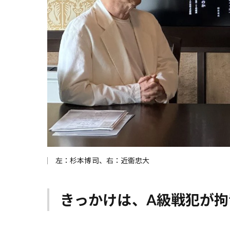
左：杉本博司、右：近衞忠大
きっかけは、A級戦犯が