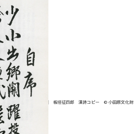
歌舞伎俳優・尾上右近が休息を過
前列ホテル「UMITO 熱海 別邸」
板垣征四郎 漢詩コピー © 小田原文化財