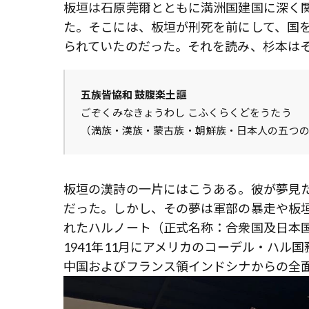
板垣は石原莞爾とともに満洲国建国に深く
た。そこには、板垣が刑死を前にして、国
られていたのだった。それを読み、杉本は
五族皆協和 鼓腹楽土謳
ごぞくみなきょうわし こふくらくどをうたう
（満族・漢族・蒙古族・朝鮮族・日本人の五つ
板垣の漢詩の一片にはこうある。彼が夢見
だった。しかし、その夢は軍部の暴走や板
れたハルノート（正式名称：合衆国及日本
1941年11月にアメリカのコーデル・ハ
中国およびフランス領インドシナからの全