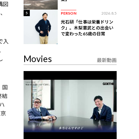
構図
き、
5
PERSON
2026.8.5
光石研「仕事は栄養ドリン
ク」。木梨憲武との出会い
で変わった65歳の日常
で入
え
Movies
し
最新動画
、国
終結
ハ
東京