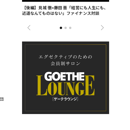
ごした、海最
【後編】見城 徹×藤田 晋「経営にも人生にも、
【ゲーテ9
近道なんてものはない」ファイナンス対談
ンタビュー
ジネス戦略
団