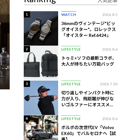
人気記事
1
WATCH
2026.8.5
36mmのヴィンテージ"ビッ
グオイスター"。ロレックス
「オイスター Ref.6424」
2
LIFESTYLE
2026.8.6
トゥミ×ソフの最新コラボ、
大人が持ちたい万能バッグ
3
LIFESTYLE
2026.7.30
切り返しやインパクト時に
力が入り、飛距離が伸びな
いゴルファーにオススメの
練習法
4
LIFESTYLE
2026.8.6
ボルボの次世代EV「Volvo
EX60」でバルセロナへ【試
乗】