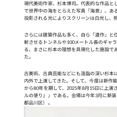
現代美術作家、杉本博司。代表的な作品と
で世界中の海をとらえた写真「海景」、あ
投影される光によりスクリーンは白光し、
さらには建築作品も多く、自ら「遺作」と
射させるトンネルや100メートル長のギャ
る、まさに杉本の理想を具現化した施設で
た。
古美術、古典芸能などにも造詣の深い杉本
内外で上演してきた。そして、今度は新作
から80年を期して、2025年8月15日に上
ルの便り』」である。会場は今年3月に新
都品川区）。