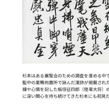
杉本はある展覧会のための調査を進める中で
監中の巣鴨拘置所で詠んだ漢詩が掲載され
緯や心情を記した板垣征四郎（陸軍大将）
に深い関心を持ち続けてきた杉本にも初見