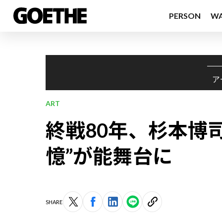
PERSON
W
ア
ART
終戦80年、杉本博
憶”が能舞台に
SHARE