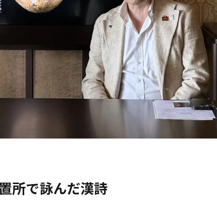
拘置所で詠んだ漢詩