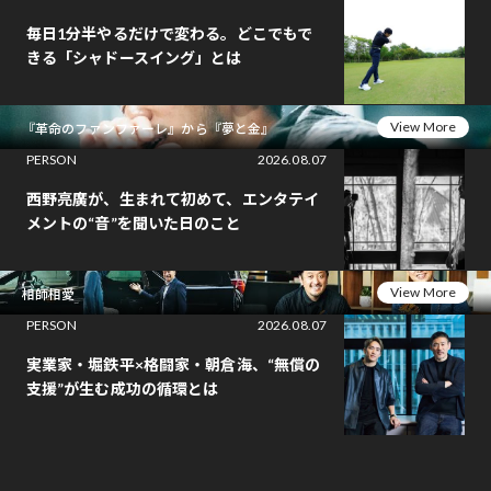
毎日1分半やるだけで変わる。どこでもで
きる「シャドースイング」とは
View More
『革命のファンファーレ』から『夢と金』
PERSON
2026.08.07
西野亮廣が、生まれて初めて、エンタテイ
メントの“音”を聞いた日のこと
View More
相師相愛
PERSON
2026.08.07
実業家・堀鉄平×格闘家・朝倉海、“無償の
支援”が生む成功の循環とは