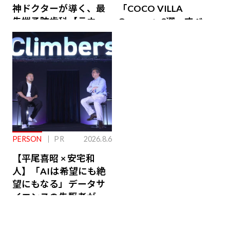
神ドクターが導く、最
「COCO VILLA
先端予防歯科【ラウン
Owners」3選。すべて
ジ会員特典あり】
が絶景、収益も得られ
るその仕組みとは
PERSON
PR
2026.8.6
【平尾喜昭 × 安宅和
人】「AIは希望にも絶
望にもなる」データサ
イエンスの先駆者が語
り合うAI時代の意思決
定