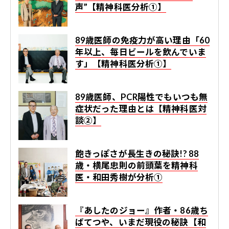
声”【精神科医分析①】
89歳医師の免疫力が高い理由「60
年以上、毎日ビールを飲んでいま
す」【精神科医分析①】
89歳医師、PCR陽性でもいつも無
症状だった理由とは【精神科医対
談②】
飽きっぽさが長生きの秘訣!? 88
歳・横尾忠則の前頭葉を精神科
医・和田秀樹が分析①
『あしたのジョー』作者・86歳ち
ばてつや、いまだ現役の秘訣【和