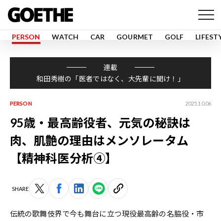
PERSON
WATCH
CAR
GOURMET
GOLF
LIFEST
連載
和田秀樹の「医者ではなく、大先輩に聞け！」
PERSON
2025.10.06
95歳・最高齢役者、元気の秘訣は
肉、肌艶の理由はメンソレータム
【精神科医分析④】
SHARE
伝統の歌舞伎界で今も舞台に立つ現役最高齢の名脇役・市