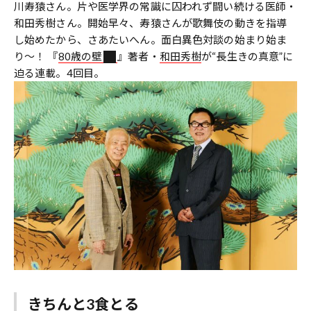
川寿猿さん。片や医学界の常識に囚われず闘い続ける医師・
和田秀樹さん。開始早々、寿猿さんが歌舞伎の動きを指導
し始めたから、さあたいへん。面白異色対談の始まり始ま
り〜！ 『
80歳の壁
』著者・
和田秀樹
が“長生きの真意”に
迫る連載。4回目。
きちんと3食とる