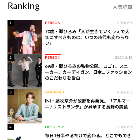
Ranking
人気記事
1
PERSON
2026.8.8
70歳・郷ひろみ「人が生きていくうえで大
切にすべきものは、いつの時代も変わらな
い」
2
PERSON
2025.6.13
69歳・郷ひろみの私物公開。ロゴT、スニ
ーカー、カーディガン、日傘…ファッション
のこだわりを告白
3
GOURMET
2026.8.8
INI・藤牧京介が故郷を再発見。「アルマー
ニ / リストランテ」が昇華する長野の美食
4
LIFESTYLE
2026.8.8
毎日1分半やるだけで変わる。どこでもでき