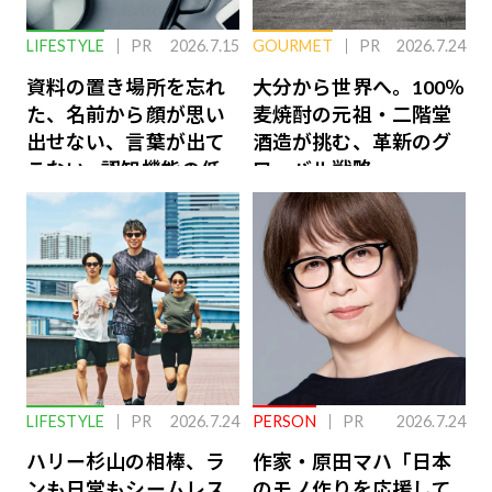
LIFESTYLE
PR
2026.7.15
GOURMET
PR
2026.7.24
資料の置き場所を忘れ
大分から世界へ。100％
た、名前から顔が思い
麦焼酎の元祖・二階堂
出せない、言葉が出て
酒造が挑む、革新のグ
こない…認知機能の低
ローバル戦略
下を救う、脳のインナ
ーケアとは
LIFESTYLE
PR
2026.7.24
PERSON
PR
2026.7.24
ハリー杉山の相棒、ラ
作家・原田マハ「日本
ンも日常もシームレス
のモノ作りを応援して