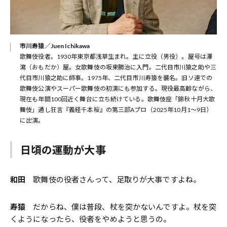
市川寿猿／Juen Ichikawa
歌舞伎役者。1930年東京都浅草生まれ。主に立役（男役）。屋号は澤
瀉（おもだか）屋。女歌舞伎の坂東勝治に入門。二代目市川猿之助や三
代目市川猿之助に師事。1975年、二代目市川寿猿を襲名。旧ソ連での
歌舞伎公演やスーパー歌舞伎の初演にも参加する。現役最高齢ながら、
現在も年間100回近く舞台に立ち続けている。歌舞伎座「錦秋十月大歌
舞伎」通し狂言『義経千本桜』の第三部Aプロ（2025年10月1〜9日）
に出演。
日頃の運動が大事
和田
歌舞伎の役者さんって、足取りが大事ですよね。
寿猿
だからね、僕は普段、杖を突かないんですよ。杖を突
くようになったら、役者をやめようと思うの。