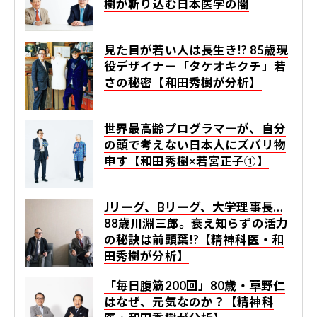
樹が斬り込む日本医学の闇
見た目が若い人は長生き!? 85歳現
役デザイナー「タケオキクチ」若
さの秘密【和田秀樹が分析】
世界最高齢プログラマーが、自分
の頭で考えない日本人にズバリ物
申す【和田秀樹×若宮正子①】
Jリーグ、Bリーグ、大学理事長…
88歳川淵三郎。衰え知らずの活力
の秘訣は前頭葉!?【精神科医・和
田秀樹が分析】
「毎日腹筋200回」80歳・草野仁
はなぜ、元気なのか？【精神科