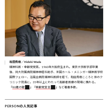
和田秀樹／Hideki Wada
精神科医・幸齢党党首。1960年大阪府生まれ。東京大学医学部卒業
後、同大附属病院精神神経科助手、米国カール・メニンガー精神医学校
国際フェロー、浴風会病院精神科医師を経て、和田秀樹こころと体のク
リニック院長に。35年以上にわたって高齢者医療の現場に携わる。
『
80歳の壁
』『
幸齢党宣言
』など著書多数。
PERSONの人気記事