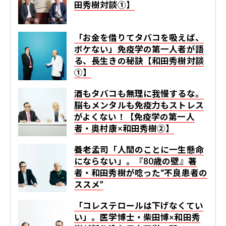
田秀樹対談①】
「お金を借りてタバコを吸えば、
ボケない」免疫学の第一人者が語
る、長生きの秘訣【和田秀樹対談
①】
酒もタバコも無理に我慢するな。
脳もメンタルも免疫力もストレス
がよくない！【免疫学の第一人
者・奥村康×和田秀樹②】
養老孟司「人間のことに一生懸命
にならない」。『80歳の壁』著
者・和田秀樹が唸った“不良患者の
ススメ”
「コレステロールは下げなくてい
い」。医学博士・柴田博×和田秀