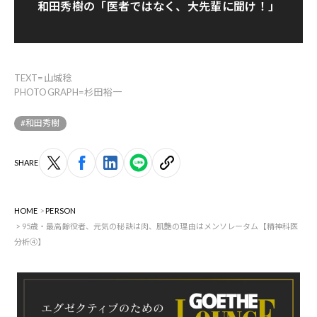
和田秀樹の「医者ではなく、大先輩に聞け！」
TEXT=山城稔
PHOTOGRAPH=杉田裕一
#和田秀樹
SHARE
HOME
PERSON
95歳・最高齢役者、元気の秘訣は肉、肌艶の理由はメンソレータム【精神科医
分析④】