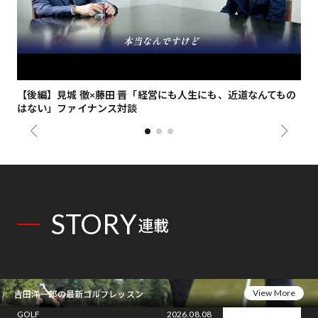
【後編】見城 徹×藤田 晋「経営にも人生にも、近道なんてもの
【
はない」ファイナンス対談
総
STORY
連載
View More
吉田洋一郎の最新ゴルフレッスン
GOLF
2026.08.08