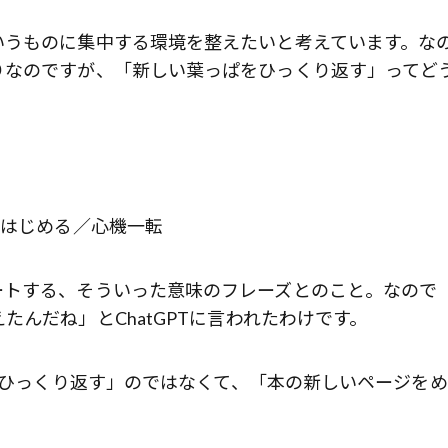
いうものに集中する環境を整えたいと考えています。な
りなのですが、「新しい葉っぱをひっくり返す」ってど
歌舞伎俳優・尾上右近が休息を過
前列ホテル「UMITO 熱海 別邸」
い習慣をはじめる／心機一転
ートする、そういった意味のフレーズとのこと。なので
んだね」とChatGPTに言われたわけです。
通り「葉っぱをひっくり返す」のではなくて、「本の新しいページを