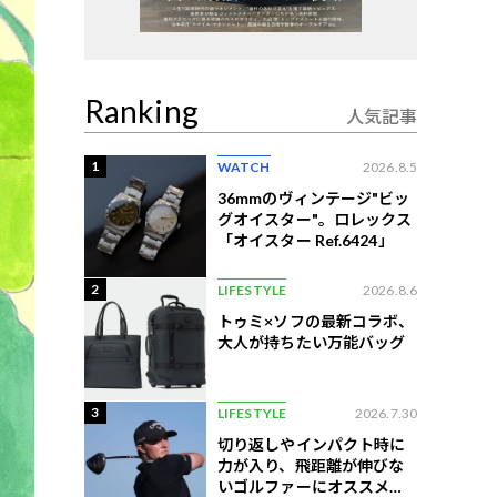
Ranking
人気記事
1
WATCH
2026.8.5
36mmのヴィンテージ"ビッ
グオイスター"。ロレックス
「オイスター Ref.6424」
2
LIFESTYLE
2026.8.6
トゥミ×ソフの最新コラボ、
大人が持ちたい万能バッグ
3
LIFESTYLE
2026.7.30
切り返しやインパクト時に
力が入り、飛距離が伸びな
いゴルファーにオススメの