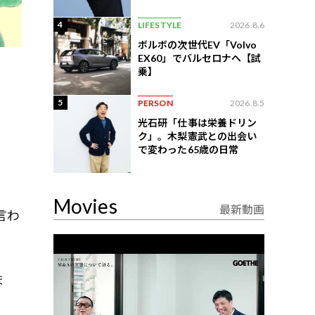
練習法
4
LIFESTYLE
2026.8.6
ボルボの次世代EV「Volvo
EX60」でバルセロナへ【試
乗】
5
PERSON
2026.8.5
光石研「仕事は栄養ドリン
ク」。木梨憲武との出会い
で変わった65歳の日常
Movies
最新動画
言わ
ま