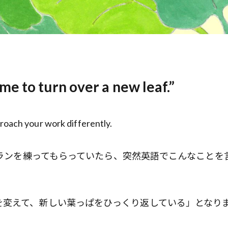
ime to turn over a new leaf.”
proach your work differently.
業プランを練ってもらっていたら、突然英語でこんなことを
を変えて、新しい葉っぱをひっくり返している」となり