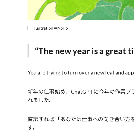
Illustration＝Norio
“The new year is a great t
You are trying to turn over a new leaf and ap
新年の仕事始め、ChatGPTに今年の作
れました。
直訳すれば「あなたは仕事への向き合い方
す。