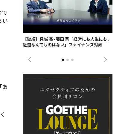
ので
うい
ごした、海最
【後編】見城 徹×藤田 晋「経営にも人生にも、
【ゲーテ9
近道なんてものはない」ファイナンス対談
ンタビュー
ジネス戦略
「あ
めく