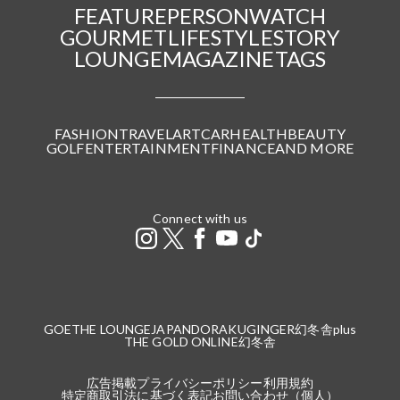
FEATURE
PERSON
WATCH
GOURMET
LIFESTYLE
STORY
LOUNGE
MAGAZINE
TAGS
FASHION
TRAVEL
ART
CAR
HEALTH
BEAUTY
GOLF
ENTERTAINMENT
FINANCE
AND MORE
Connect with us
GOETHE LOUNGE
JAPANDORAKU
GINGER
幻冬舎plus
THE GOLD ONLINE
幻冬舎
広告掲載
プライバシーポリシー
利用規約
特定商取引法に基づく表記
お問い合わせ（個人）