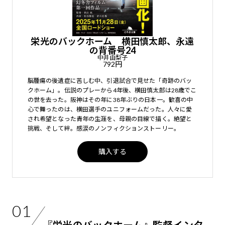
栄光のバックホーム 横田慎太郎、永遠
の背番号24
中井由梨子
792円
脳腫瘍の後遺症に苦しむ中、引退試合で見せた「奇跡のバッ
クホーム」。伝説のプレーから4年後、横田慎太郎は28歳でこ
の世を去った。阪神はその年に38年ぶりの日本一。歓喜の中
心で舞ったのは、横田選手のユニフォームだった。人々に愛
され希望となった青年の生涯を、母親の目線で描く。絶望と
挑戦、そして絆。感涙のノンフィクションストーリー。
購入する
01