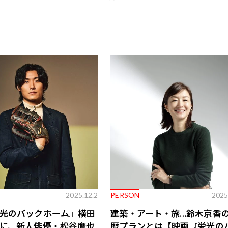
、前田拳太郎、伊原六花、山崎紘菜、草川拓弥ほか
）
のバックホーム
』（ともに幻冬舎文庫）
2025.12.2
PERSON
2025
光のバックホーム』横田
建築・アート・旅…鈴木京香
に、新人俳優・松谷鷹也
暦プランとは【映画『栄光の