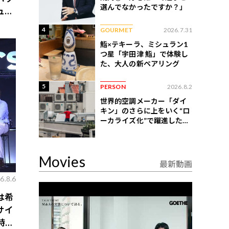
選んでなかったですか？」
ュ
4
GOURMET
2026.7.31
鮨×テキーラ、ミシュラン1
つ星「宇田津 鮨」で体験し
た、大人の新ペアリング
5
PERSON
2026.8.2
世界的空調メーカー「ダイ
キン」のさらに上をいく“ロ
ーカライズ化”で躍進したイ
ンドネシア企業とは？
Movies
最新動画
6.8.6
は希
サイ
時代