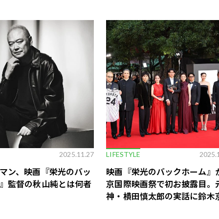
ー】
の意思決定
歌舞伎俳優・尾上右近が休息を過
前列ホテル「UMITO 熱海 別邸」
2025.11.27
LIFESTYLE
2025.
マン、映画『栄光のバッ
映画『栄光のバックホーム』
』監督の秋山純とは何者
京国際映画祭で初お披露目。
神・横田慎太郎の実話に鈴木
香、高橋克典、上地雄輔ら豪