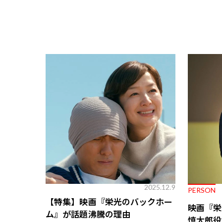
出演：松谷鷹也、鈴木京香、高橋克典
主題歌 : 「栄光の架橋」ゆず（SENHA
企画・監督・プロデュース：秋山純
脚本：中井由梨子
原作：『
奇跡のバックホーム
』『
栄光
配給：ギャガ
2025年11月28日より全国公開
2025.12.9
PERSON
【特集】映画『栄光のバックホー
映画『栄
ム』が話題沸騰の理由
慎太郎役