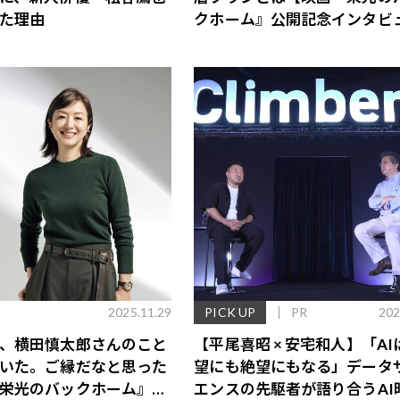
た理由
クホーム』公開記念インタビ
ー】
2025.11.29
PICK UP
PR
202
、横田慎太郎さんのこと
【平尾喜昭 × 安宅和人】「AI
いた。ご縁だなと思った
望にも絶望にもなる」データ
栄光のバックホーム』イ
エンスの先駆者が語り合うAI