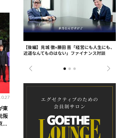
ごした、海最
【後編】見城 徹×藤田 晋「経営にも人生にも、
【ゲーテ9
近道なんてものはない」ファイナンス対談
ンタビュー
ジネス戦略
10.27
が東
元阪
京
華キ