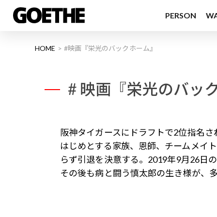
PERSON
W
HOME
#映画『栄光のバックホーム』
# 映画『栄光のバッ
阪神タイガースにドラフトで2位指名さ
はじめとする家族、恩師、チームメイト
らず引退を決意する。2019年9月26
その後も病と闘う慎太郎の生き様が、
幻冬舎フィルム 第一回作品
製作総指揮 ： 見城徹／依田巽