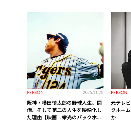
ンタビュ
PERSON
2025.11.28
PERSON
阪神・横田慎太郎の野球人生、闘
元テレビ
病、そして第二の人生を映像化し
クホーム
た理由【映画『栄光のバックホー
か
ム』公開記念】