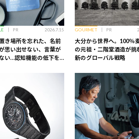
LE
PR
2026.7.15
GOURMET
PR
置き場所を忘れた、名前
大分から世界へ。100％
が思い出せない、言葉が
の元祖・二階堂酒造が挑
ない…認知機能の低下を
新のグローバル戦略
脳のインナーケアとは