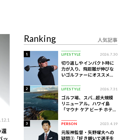
Ranking
人気記事
1
LIFESTYLE
2026.7.30
切り返しやインパクト時に
力が入り、飛距離が伸びな
いゴルファーにオススメの
練習法
2
LIFESTYLE
2026.7.31
ゴルフ場、スパ…超大規模
リニューアル。ハワイ島
「マウナ ケア ビーチ ホテ
ル」はどう変わったか
.12.1
3
PERSON
2023.4.19
の還
元阪神監督・矢野燿大への
疑問②「好き嫌いで選手を
バッ