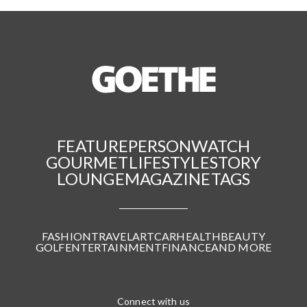
FEATURE
PERSON
WATCH
GOURMET
LIFESTYLE
STORY
LOUNGE
MAGAZINE
TAGS
FASHION
TRAVEL
ART
CAR
HEALTH
BEAUTY
GOLF
ENTERTAINMENT
FINANCE
AND MORE
Connect with us