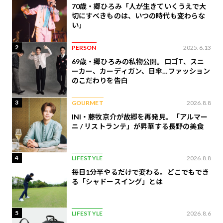
70歳・郷ひろみ「人が生きていくうえで大
切にすべきものは、いつの時代も変わらな
い」
2
PERSON
2025.6.13
69歳・郷ひろみの私物公開。ロゴT、スニ
ーカー、カーディガン、日傘…ファッション
のこだわりを告白
3
GOURMET
2026.8.8
INI・藤牧京介が故郷を再発見。「アルマー
ニ / リストランテ」が昇華する長野の美食
4
LIFESTYLE
2026.8.8
毎日1分半やるだけで変わる。どこでもでき
る「シャドースイング」とは
5
LIFESTYLE
2026.8.6