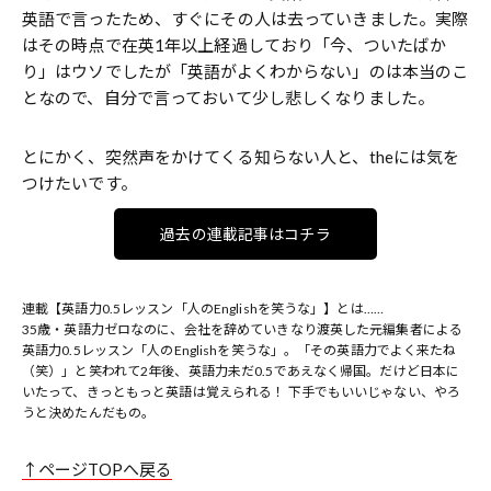
英語で言ったため、すぐにその人は去っていきました。実際
はその時点で在英1年以上経過しており「今、ついたばか
り」はウソでしたが「英語がよくわからない」のは本当のこ
となので、自分で言っておいて少し悲しくなりました。
とにかく、突然声をかけてくる知らない人と、theには気を
つけたいです。
過去の連載記事はコチラ
連載【英語力0.5レッスン「人のEnglishを笑うな」】とは……
35歳・英語力ゼロなのに、会社を辞めていきなり渡英した元編集者による
英語力0.5レッスン「人のEnglishを笑うな」。「その英語力でよく来たね
（笑）」と笑われて2年後、英語力未だ0.5であえなく帰国。だけど日本に
いたって、きっともっと英語は覚えられる！ 下手でもいいじゃない、やろ
うと決めたんだもの。
↑ページTOPへ戻る