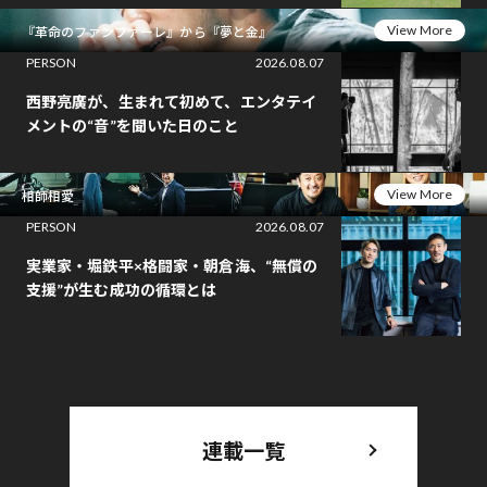
View More
『革命のファンファーレ』から『夢と金』
PERSON
2026.08.07
西野亮廣が、生まれて初めて、エンタテイ
メントの“音”を聞いた日のこと
View More
相師相愛
PERSON
2026.08.07
実業家・堀鉄平×格闘家・朝倉海、“無償の
支援”が生む成功の循環とは
連載一覧