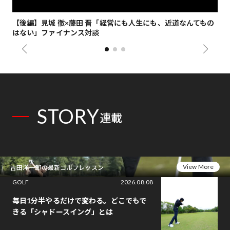
【後編】見城 徹×藤田 晋「経営にも人生にも、近道なんてもの
【
はない」ファイナンス対談
総
STORY
連載
View More
吉田洋一郎の最新ゴルフレッスン
GOLF
2026.08.08
毎日1分半やるだけで変わる。どこでもで
きる「シャドースイング」とは