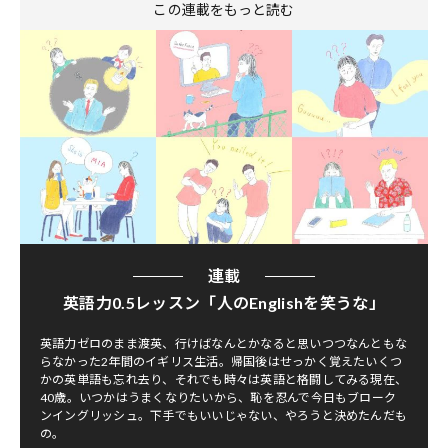
この連載をもっと読む
連載
英語力0.5レッスン「人のEnglishを笑うな」
英語力ゼロのまま渡英、行けばなんとかなると思いつつなんともな
らなかった2年間のイギリス生活。帰国後はせっかく覚えたいくつ
かの英単語も忘れ去り、それでも時々は英語と格闘してみる現在、
40歳。いつかはうまくなりたいから、恥を忍んで今日もブローク
ンイングリッシュ。下手でもいいじゃない、やろうと決めたんだも
の。