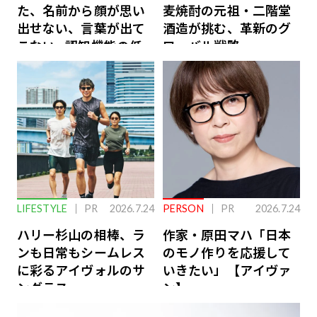
た、名前から顔が思い
麦焼酎の元祖・二階堂
出せない、言葉が出て
酒造が挑む、革新のグ
こない…認知機能の低
ローバル戦略
下を救う、脳のインナ
ーケアとは
LIFESTYLE
PR
2026.7.24
PERSON
PR
2026.7.24
ハリー杉山の相棒、ラ
作家・原田マハ「日本
ンも日常もシームレス
のモノ作りを応援して
に彩るアイヴォルのサ
いきたい」【アイヴァ
ングラス
ン】