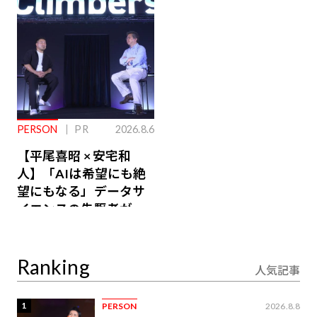
るその仕組みとは
PERSON
PR
2026.8.6
【平尾喜昭 × 安宅和
人】「AIは希望にも絶
望にもなる」データサ
イエンスの先駆者が語
り合うAI時代の意思決
定
Ranking
人気記事
1
PERSON
2026.8.8