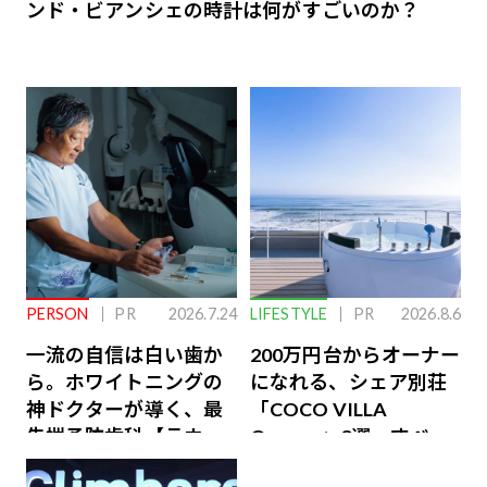
ンド・ビアンシェの時計は何がすごいのか？
PERSON
PR
2026.7.24
LIFESTYLE
PR
2026.8.6
一流の自信は白い歯か
200万円台からオーナー
ら。ホワイトニングの
になれる、シェア別荘
神ドクターが導く、最
「COCO VILLA
先端予防歯科【ラウン
Owners」3選。すべて
ジ会員特典あり】
が絶景、収益も得られ