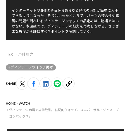
インターネットやSNSの普及からあらゆる時代の時計が簡単に入手
できるようになった。そうはいったところで、パーツの整合性や真
贋の問題が問われるヴィンテージウォッチの品定めは一筋縄ではい
かない。本連載では、ヴィンテージの魅力を再考しながら、さまざ
まな角度から評価すべきポイントを解説していく。
TEXT=戸叶庸之
#ヴィンテージウォッチ再考
SHARE
HOME
WATCH
ヴィンテージ市場で高値取引。伝説的ウォッチ、ユニバーサル・ジュネーブ
「コンパックス」