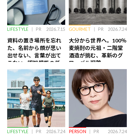
LIFESTYLE
PR
2026.7.15
GOURMET
PR
2026.7.24
資料の置き場所を忘れ
大分から世界へ。100％
た、名前から顔が思い
麦焼酎の元祖・二階堂
出せない、言葉が出て
酒造が挑む、革新のグ
こない…認知機能の低
ローバル戦略
下を救う、脳のインナ
ーケアとは
LIFESTYLE
PR
2026.7.24
PERSON
PR
2026.7.24