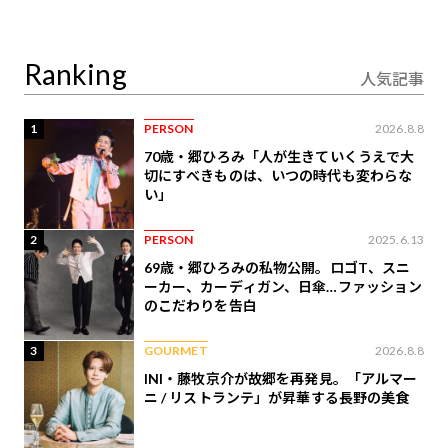
り合うAI時代の意思決
定
Ranking
人気記事
1
PERSON
2026.8.8
70歳・郷ひろみ「人が生きていくうえで大
切にすべきものは、いつの時代も変わらな
い」
2
PERSON
2025.6.13
69歳・郷ひろみの私物公開。ロゴT、スニ
ーカー、カーディガン、日傘…ファッション
のこだわりを告白
3
GOURMET
2026.8.8
INI・藤牧京介が故郷を再発見。「アルマー
ニ / リストランテ」が昇華する長野の美食