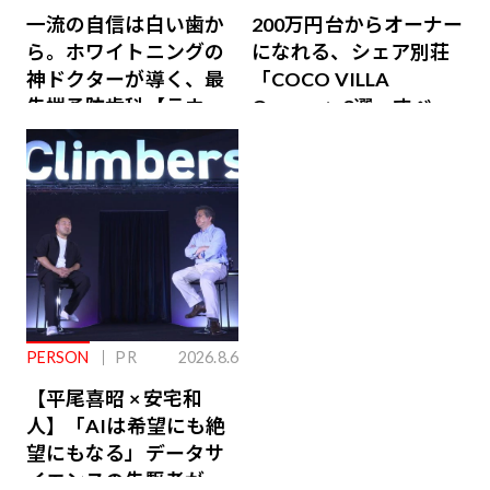
一流の自信は白い歯か
200万円台からオーナー
ら。ホワイトニングの
になれる、シェア別荘
神ドクターが導く、最
「COCO VILLA
先端予防歯科【ラウン
Owners」3選。すべて
ジ会員特典あり】
が絶景、収益も得られ
るその仕組みとは
PERSON
PR
2026.8.6
【平尾喜昭 × 安宅和
人】「AIは希望にも絶
望にもなる」データサ
イエンスの先駆者が語