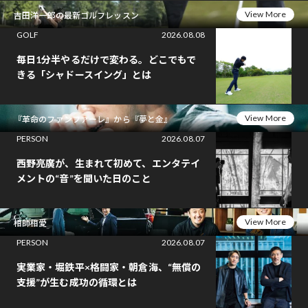
View More
吉田洋一郎の最新ゴルフレッスン
GOLF
2026.08.08
毎日1分半やるだけで変わる。どこでもで
きる「シャドースイング」とは
View More
『革命のファンファーレ』から『夢と金』
PERSON
2026.08.07
西野亮廣が、生まれて初めて、エンタテイ
メントの“音”を聞いた日のこと
View More
相師相愛
PERSON
2026.08.07
実業家・堀鉄平×格闘家・朝倉海、“無償の
支援”が生む成功の循環とは