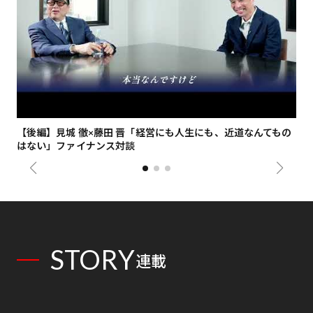
【後編】見城 徹×藤田 晋「経営にも人生にも、近道なんてもの
【
はない」ファイナンス対談
総
STORY
連載