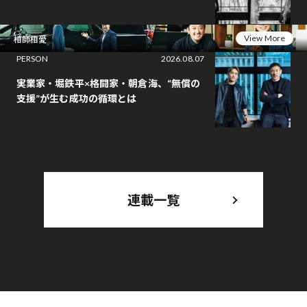
View More
相師相愛
PERSON
2026.08.07
実業家・堀鉄平×格闘家・朝倉海、“無償の
支援”が生む成功の循環とは
連載一覧