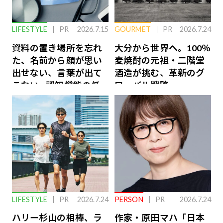
LIFESTYLE
PR
2026.7.15
GOURMET
PR
2026.7.24
資料の置き場所を忘れ
大分から世界へ。100％
た、名前から顔が思い
麦焼酎の元祖・二階堂
出せない、言葉が出て
酒造が挑む、革新のグ
こない…認知機能の低
ローバル戦略
下を救う、脳のインナ
ーケアとは
LIFESTYLE
PR
2026.7.24
PERSON
PR
2026.7.24
ハリー杉山の相棒、ラ
作家・原田マハ「日本