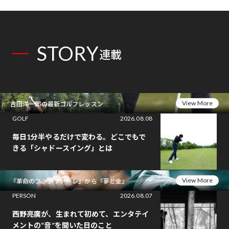
定
STORY
連載
View More
吉田洋一郎の最新ゴルフレッスン
GOLF
2026.08.08
毎日1分半やるだけで変わる。どこでもで
きる「シャドースイング」とは
View More
『革命のファンファーレ』から『夢と金』
PERSON
2026.08.07
西野亮廣が、生まれて初めて、エンタテイ
メントの“音”を聞いた日のこと