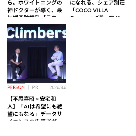
ら。ホワイトニングの
になれる、シェア別荘
神ドクターが導く、最
「COCO VILLA
先端予防歯科【ラウン
Owners」3選。すべて
ジ会員特典あり】
が絶景、収益も得られ
るその仕組みとは
PERSON
PR
2026.8.6
【平尾喜昭 × 安宅和
人】「AIは希望にも絶
望にもなる」データサ
イエンスの先駆者が語
り合うAI時代の意思決