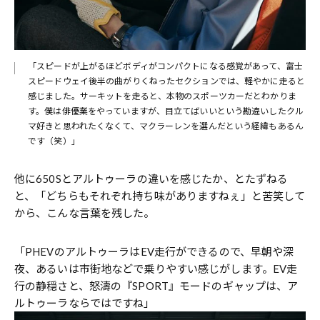
「スピードが上がるほどボディがコンパクトになる感覚があって、富士
スピードウェイ後半の曲がりくねったセクションでは、軽やかに走ると
感じました。サーキットを走ると、本物のスポーツカーだとわかりま
す。僕は俳優業をやっていますが、目立てばいいという勘違いしたクル
マ好きと思われたくなくて、マクラーレンを選んだという経緯もあるん
です（笑）」
他に650Sとアルトゥーラの違いを感じたか、とたずねる
と、「どちらもそれぞれ持ち味がありますねぇ」と苦笑して
から、こんな言葉を残した。
「PHEVのアルトゥーラはEV走行ができるので、早朝や深
夜、あるいは市街地などで乗りやすい感じがします。EV走
行の静穏さと、怒濤の『SPORT』モードのギャップは、ア
ルトゥーラならではですね」