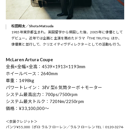
松田翔太／Shota Matsuda
1985年東京都生まれ。英国留学から帰国した後、2005年に俳優として
デビュー。近年では企画と主演を務めたドラマ『THE TRUTH』ほか、
俳優業と並行して、クリエイティヴディレクターとしての活動も行う。
McLaren Artura Coupe
全長×全幅×全高：4539×1913×1193mm
ホイールベース：2640mm
車重：1498kg
パワートレイン： 3ℓV 型6 気筒ターボ＋モーター
システム最高出力：700ps/7500rpm
システム最大トルク：720Nm/2250rpm
価格：¥33,100,000～
＜衣装クレジット＞
パンツ¥55,000（ポロ ラルフ ローレン／ラルフ ローレン TEL：0120-3274-