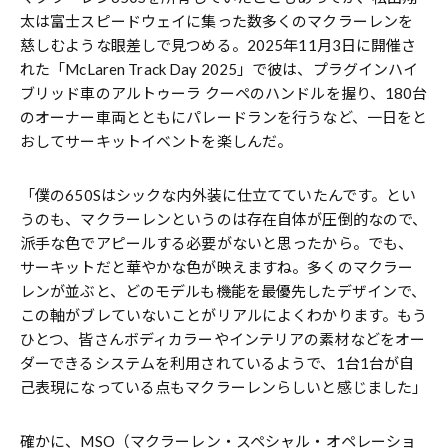
太は富士スピードウェイに集った数多くのマクラーレンを
慈しむような眼差しで見つめる。2025年11月3日に開催さ
れた「McLaren Track Day 2025」で彼は、プラグインハイ
ブリッド車のアルトゥーラ クーペのハンドルを握り、180台
のオーナー車両とともにパレードランを行うなど、一日をと
おしてサーキットイベントを楽しんだ。
「僕の650Sはシックな内外装に仕立てていたんです。とい
うのも、マクラーレンというのは存在自体が圧倒的なので、
派手な色でアピールする必要がないと思ったから。でも、
サーキットだと華やかな色が映えますね。多くのマクラー
レンが並ぶと、どのモデルも機能を最優先したデザインで、
この軸がブレていないことがリアルによくわかります。もう
ひとつ、皆さんボディカラーやインテリアの素材などをオー
ダーできるシステムを利用されているようで、1台1台が自
己表現になっている点もマクラーレンらしいと感じました」
確かに、MSO（マクラーレン・スペシャル・オペレーショ