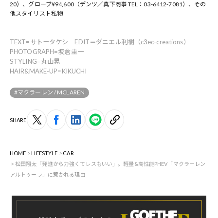
20）、グローブ¥94,600（デンツ／真下商事 TEL：03-6412-7081）、その
他スタイリスト私物
TEXT=サトータケシ EDIT＝ダニエル利樹（c3ec-creations）
PHOTOGRAPH=坂倉圭一
STYLING=丸山晃
HAIR&MAKE-UP=KIKUCHI
#マクラーレン / MCLAREN
SHARE
HOME
LIFESTYLE
CAR
松田翔太「発進から力強くてレスもいい」。軽量&高性能PHEV「マクラーレン
アルトゥーラ」に惹かれる理由