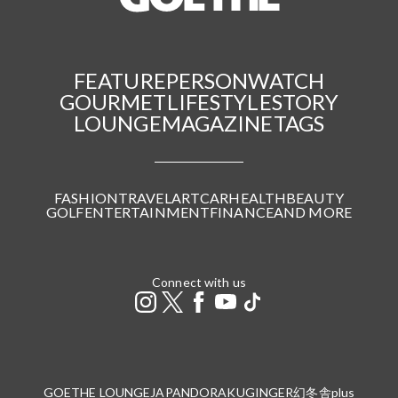
FEATURE
PERSON
WATCH
GOURMET
LIFESTYLE
STORY
LOUNGE
MAGAZINE
TAGS
FASHION
TRAVEL
ART
CAR
HEALTH
BEAUTY
GOLF
ENTERTAINMENT
FINANCE
AND MORE
Connect with us
GOETHE LOUNGE
JAPANDORAKU
GINGER
幻冬舎plus