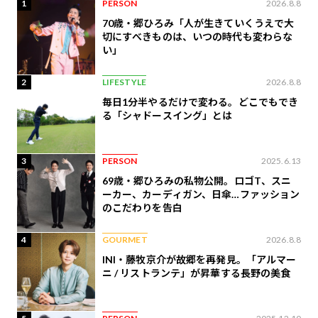
1
PERSON
2026.8.8
70歳・郷ひろみ「人が生きていくうえで大
切にすべきものは、いつの時代も変わらな
い」
2
LIFESTYLE
2026.8.8
毎日1分半やるだけで変わる。どこでもでき
る「シャドースイング」とは
3
PERSON
2025.6.13
69歳・郷ひろみの私物公開。ロゴT、スニ
ーカー、カーディガン、日傘…ファッション
のこだわりを告白
4
GOURMET
2026.8.8
INI・藤牧京介が故郷を再発見。「アルマー
ニ / リストランテ」が昇華する長野の美食