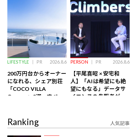
LIFESTYLE
PR
2026.8.6
PERSON
PR
2026.8.6
200万円台からオーナー
【平尾喜昭 × 安宅和
になれる、シェア別荘
人】「AIは希望にも絶
「COCO VILLA
望にもなる」データサ
Owners」3選。すべて
イエンスの先駆者が語
が絶景、収益も得られ
り合うAI時代の意思決
るその仕組みとは
定
Ranking
人気記事