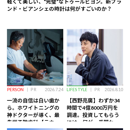
軽くて美しい、“完璧”なトゥールビヨン。新ブラ
ンド・ビアンシェの時計は何がすごいのか？
PERSON
PR
2026.7.24
LIFESTYLE
PR
2026.8.10
一流の自信は白い歯か
【西野亮廣】わずか34
ら。ホワイトニングの
時間で4億8000万円を
神ドクターが導く、最
調達。投資してもらう
先端予防歯科【ラウン
には、何が一番問われ
ジ会員特典あり】
るのか