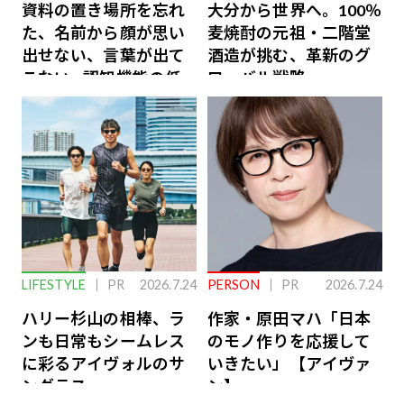
資料の置き場所を忘れ
大分から世界へ。100％
た、名前から顔が思い
麦焼酎の元祖・二階堂
出せない、言葉が出て
酒造が挑む、革新のグ
こない…認知機能の低
ローバル戦略
下を救う、脳のインナ
ーケアとは
LIFESTYLE
PR
2026.7.24
PERSON
PR
2026.7.24
ハリー杉山の相棒、ラ
作家・原田マハ「日本
ンも日常もシームレス
のモノ作りを応援して
に彩るアイヴォルのサ
いきたい」【アイヴァ
ングラス
ン】