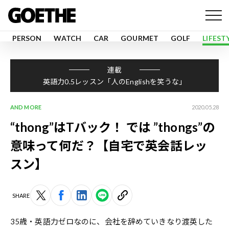
PERSON
WATCH
CAR
GOURMET
GOLF
LIFEST
連載
英語力0.5レッスン「人のEnglishを笑うな」
AND MORE
2020.05.28
“thong”はTバック！ では ”thongs”の
意味って何だ？【自宅で英会話レッ
スン】
SHARE
35歳・英語力ゼロなのに、会社を辞めていきなり渡英した