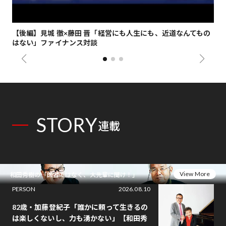
【後編】見城 徹×藤田 晋「経営にも人生にも、近道なんてもの
【
はない」ファイナンス対談
総
STORY
連載
View More
和田秀樹の「医者ではなく、大先輩に聞け！」
PERSON
2026.08.10
82歳・加藤登紀子「誰かに頼って生きるの
は楽しくないし、力も湧かない」【和田秀