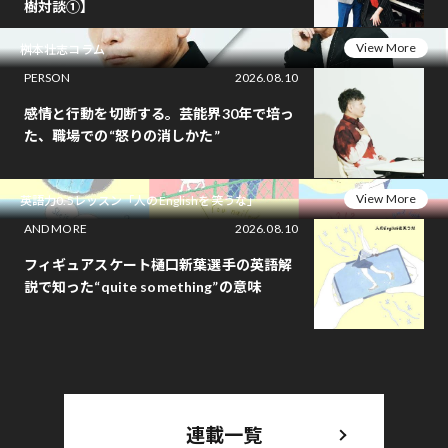
樹対談①】
View More
桝本壮志コラム
PERSON
2026.08.10
感情と行動を切断する。芸能界30年で培っ
た、職場での“怒りの消しかた”
View More
英語力0.5レッスン「人のEnglishを笑うな」
AND MORE
2026.08.10
フィギュアスケート樋口新葉選手の英語解
説で知った“quite something”の意味
連載一覧