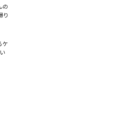
んの
帰り
るケ
い