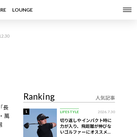
RE
LOUNGE
12.30
Ranking
人気記事
「長
1
LIFESTYLE
2026.7.30
・萬
切り返しやインパクト時に
選
力が入り、飛距離が伸びな
いゴルファーにオススメの