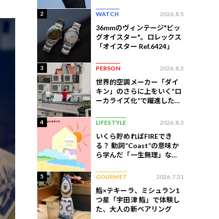
練習法
2
WATCH
2026.8.5
36mmのヴィンテージ"ビッ
グオイスター"。ロレックス
「オイスター Ref.6424」
3
PERSON
2026.8.2
世界的空調メーカー「ダイ
キン」のさらに上をいく“ロ
ーカライズ化”で躍進したイ
ンドネシア企業とは？
4
LIFESTYLE
2026.8.3
いくら貯めればFIREでき
る？ 動詞“Coast”の意味か
ら学んだ「一生無理」な切
ない現実
5
GOURMET
2026.7.31
鮨×テキーラ、ミシュラン1
つ星「宇田津 鮨」で体験し
た、大人の新ペアリング