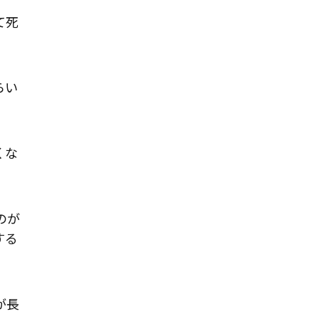
て死
らい
くな
のが
する
が長