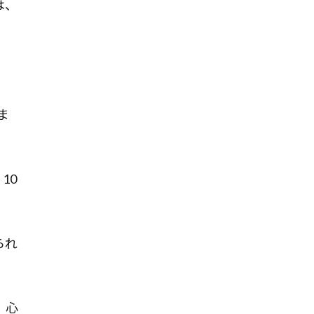
は、
ま
10
られ
。心