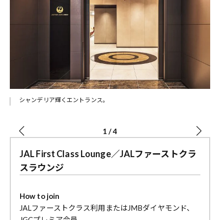
シャンデリア輝くエントランス。
1
/
4
JAL First Class Lounge／JALファーストクラ
スラウンジ
How to join
JALファーストクラス利用またはJMBダイヤモンド、
JGCプレミア会員。