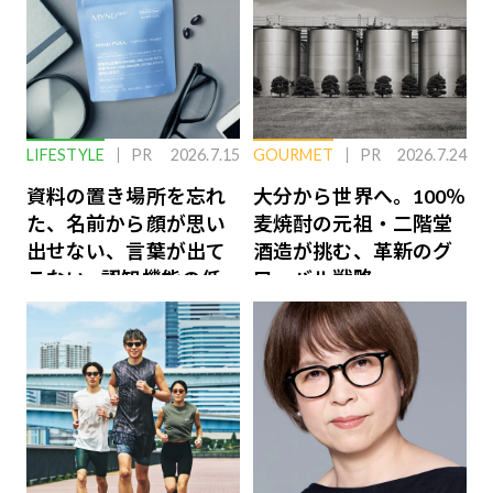
LIFESTYLE
PR
2026.7.15
GOURMET
PR
2026.7.24
資料の置き場所を忘れ
大分から世界へ。100％
た、名前から顔が思い
麦焼酎の元祖・二階堂
出せない、言葉が出て
酒造が挑む、革新のグ
こない…認知機能の低
ローバル戦略
下を救う、脳のインナ
ーケアとは