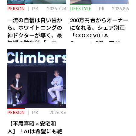
PERSON
PR
2026.7.24
LIFESTYLE
PR
2026.8.6
一流の自信は白い歯か
200万円台からオーナー
ら。ホワイトニングの
になれる、シェア別荘
神ドクターが導く、最
「COCO VILLA
先端予防歯科【ラウン
Owners」3選。すべて
ジ会員特典あり】
が絶景、収益も得られ
るその仕組みとは
PERSON
PR
2026.8.6
【平尾喜昭 × 安宅和
人】「AIは希望にも絶