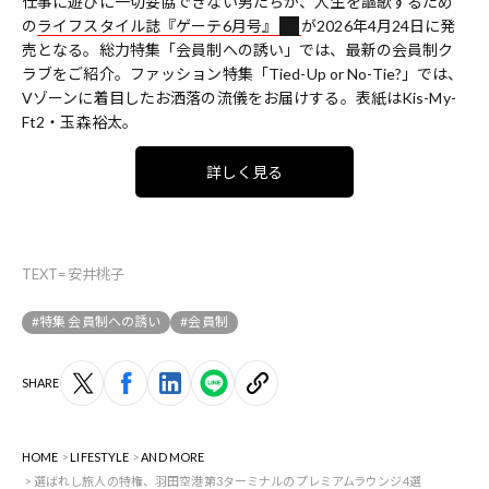
仕事に遊びに一切妥協できない男たちが、人生を謳歌するため
の
ライフスタイル誌『ゲーテ6月号』
が2026年4月24日に発
売となる。総力特集「会員制への誘い」では、最新の会員制ク
ラブをご紹介。ファッション特集「Tied-Up or No-Tie?」では、
Vゾーンに着目したお洒落の流儀をお届けする。表紙はKis-My-
Ft2・玉森裕太。
詳しく見る
TEXT=安井桃子
#特集 会員制への誘い
#会員制
SHARE
HOME
LIFESTYLE
AND MORE
選ばれし旅人の特権、羽田空港第3ターミナルのプレミアムラウンジ4選