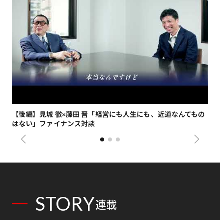
【後編】見城 徹×藤田 晋「経営にも人生にも、近道なんてもの
【
はない」ファイナンス対談
総
STORY
連載