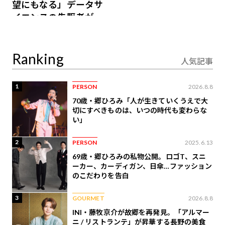
望にもなる」データサ
イエンスの先駆者が語
り合うAI時代の意思決
定
Ranking
人気記事
1
PERSON
2026.8.8
70歳・郷ひろみ「人が生きていくうえで大
切にすべきものは、いつの時代も変わらな
い」
2
PERSON
2025.6.13
69歳・郷ひろみの私物公開。ロゴT、スニ
ーカー、カーディガン、日傘…ファッション
のこだわりを告白
3
GOURMET
2026.8.8
INI・藤牧京介が故郷を再発見。「アルマー
ニ / リストランテ」が昇華する長野の美食