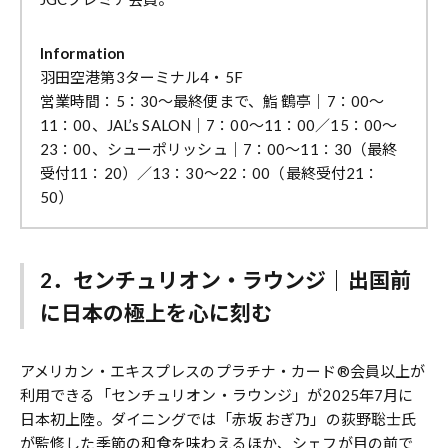
Information
羽田空港第3ターミナル4・5F
営業時間：5：30～最終便まで、鮨 鶴亭｜7：00〜
11：00、JAL’s SALON｜7：00〜11：00／15：00〜
23：00、シューポリッシュ｜7：00〜11：30（最終
受付11：20）／13：30〜22：00（最終受付21：
50）
2．センチュリオン・ラウンジ｜出国前
に日本の極上を心に刻む
アメリカン・エキスプレスのプラチナ・カード®会員以上が
利用できる「センチュリオン・ラウンジ」が2025年7月に
日本初上陸。ダイニングでは「赤坂 おぎ乃」の荻野聡士氏
が監修した季節の和食を味わえるほか、シェフが目の前で