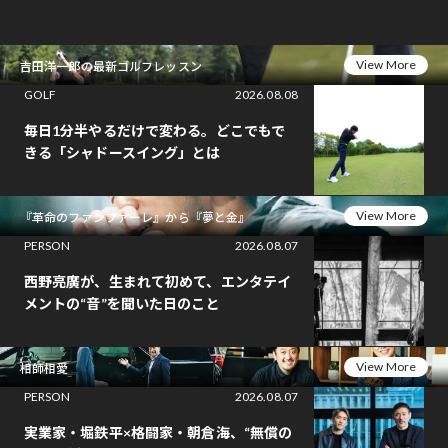
View More
吉田洋一郎の最新ゴルフレッスン
GOLF
2026.08.08
毎日1分半やるだけで変わる。どこでもで
きる「シャドースイング」とは
View More
『革命のファンファーレ』から『夢と金』
PERSON
2026.08.07
西野亮廣が、生まれて初めて、エンタテイ
メントの“音”を聞いた日のこと
View More
相師相愛
PERSON
2026.08.07
実業家・堀鉄平×格闘家・朝倉海、“無償の