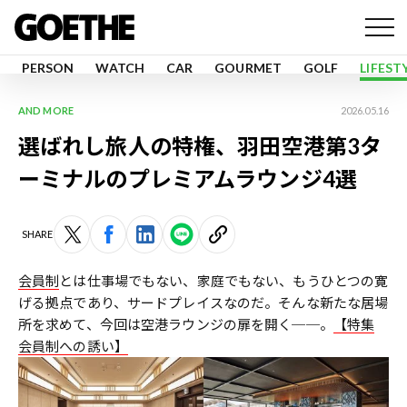
PERSON
WATCH
CAR
GOURMET
GOLF
LIFEST
AND MORE
2026.05.16
選ばれし旅人の特権、羽田空港第3タ
ーミナルのプレミアムラウンジ4選
SHARE
会員制
とは仕事場でもない、家庭でもない、もうひとつの寛
げる拠点であり、サードプレイスなのだ。そんな新たな居場
所を求めて、今回は空港ラウンジの扉を開く──。
【特集
会員制への誘い】