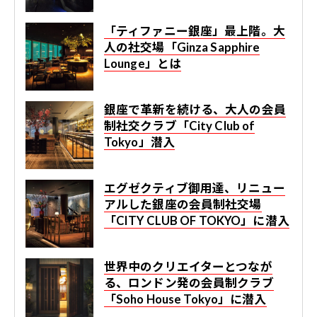
「ティファニー銀座」最上階。大
人の社交場「Ginza Sapphire
Lounge」とは
銀座で革新を続ける、大人の会員
制社交クラブ「City Club of
Tokyo」潜入
エグゼクティブ御用達、リニュー
アルした銀座の会員制社交場
「CITY CLUB OF TOKYO」に潜入
世界中のクリエイターとつなが
る、ロンドン発の会員制クラブ
「Soho House Tokyo」に潜入