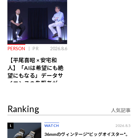
PERSON
PR
2026.8.6
【平尾喜昭 × 安宅和
人】「AIは希望にも絶
望にもなる」データサ
イエンスの先駆者が語
り合うAI時代の意思決
定
Ranking
人気記事
1
WATCH
2026.8.5
36mmのヴィンテージ"ビッグオイスター"。