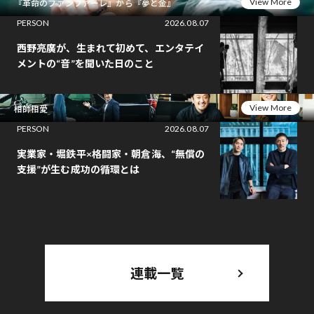
View More
『革命のファンファーレ』から『夢と金』
PERSON
2026.08.07
西野亮廣が、生まれて初めて、エンタテイ
メントの“音”を聞いた日のこと
View More
相師相愛
PERSON
2026.08.07
実業家・堀鉄平×格闘家・朝倉海、“無償の
支援”が生む成功の循環とは
連載一覧