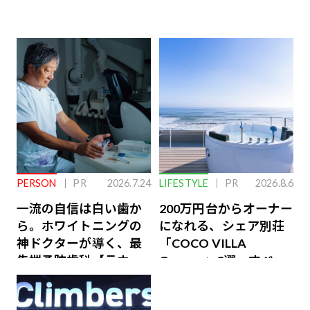
PERSON
PR
2026.7.24
LIFESTYLE
PR
2026.8.6
一流の自信は白い歯か
200万円台からオーナー
ら。ホワイトニングの
になれる、シェア別荘
神ドクターが導く、最
「COCO VILLA
先端予防歯科【ラウン
Owners」3選。すべて
ジ会員特典あり】
が絶景、収益も得られ
るその仕組みとは