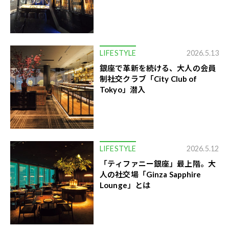
LIFESTYLE
2026.5.13
銀座で革新を続ける、大人の会員
制社交クラブ「City Club of
Tokyo」潜入
LIFESTYLE
2026.5.12
「ティファニー銀座」最上階。大
人の社交場「Ginza Sapphire
Lounge」とは