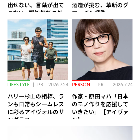
出せない、言葉が出て
酒造が挑む、革新のグ
こない…認知機能の低
ローバル戦略
下を救う、脳のインナ
ーケアとは
LIFESTYLE
PR
2026.7.24
PERSON
PR
2026.7.24
ハリー杉山の相棒、ラ
作家・原田マハ「日本
ンも日常もシームレス
のモノ作りを応援して
に彩るアイヴォルのサ
いきたい」【アイヴァ
ングラス
ン】