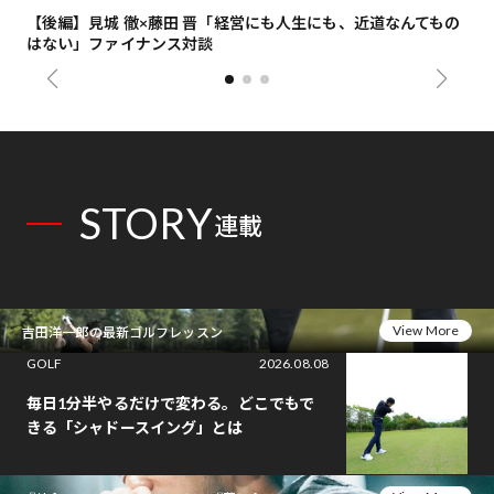
【後編】見城 徹×藤田 晋「経営にも人生にも、近道なんてもの
【
はない」ファイナンス対談
総
STORY
連載
View More
吉田洋一郎の最新ゴルフレッスン
GOLF
2026.08.08
毎日1分半やるだけで変わる。どこでもで
きる「シャドースイング」とは