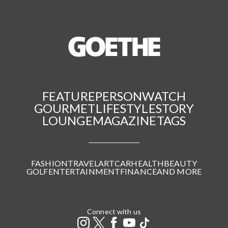
FEATURE
PERSON
WATCH
GOURMET
LIFESTYLE
STORY
LOUNGE
MAGAZINE
TAGS
FASHION
TRAVEL
ART
CAR
HEALTH
BEAUTY
GOLF
ENTERTAINMENT
FINANCE
AND MORE
Connect with us