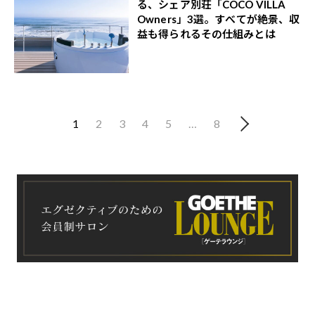
る、シェア別荘「COCO VILLA
Owners」3選。すべてが絶景、収
益も得られるその仕組みとは
1
2
3
4
5
…
8