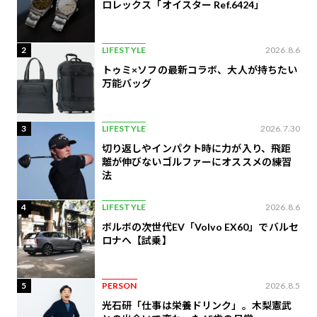
ロレックス「オイスター Ref.6424」
2
LIFESTYLE
2026.8.6
トゥミ×ソフの最新コラボ、大人が持ちたい
万能バッグ
3
LIFESTYLE
2026.7.30
切り返しやインパクト時に力が入り、飛距
離が伸びないゴルファーにオススメの練習
法
4
LIFESTYLE
2026.8.6
ボルボの次世代EV「Volvo EX60」でバルセ
ロナへ【試乗】
5
PERSON
2026.8.5
光石研「仕事は栄養ドリンク」。木梨憲武