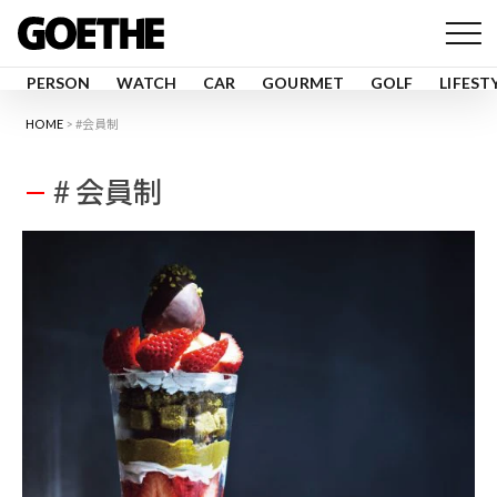
PERSON
WATCH
CAR
GOURMET
GOLF
LIFEST
HOME
#会員制
# 会員制