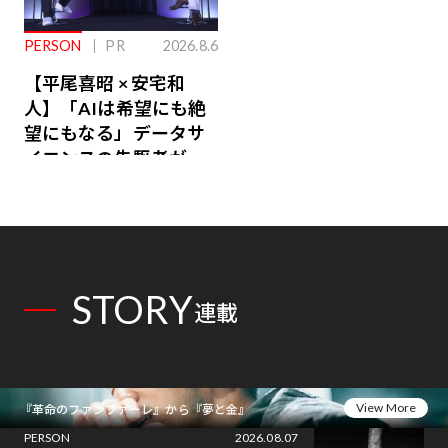
PERSON
PR
2026.8.6
【平尾喜昭 × 安宅和
人】「AIは希望にも絶
望にもなる」データサ
イエンスの先駆者が語
り合うAI時代の意思決
定
STORY
連載
View More
『革命のファンファーレ』から『夢と金』
PERSON
2026.08.07