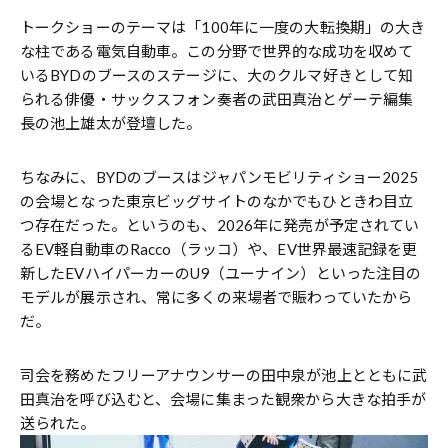
トークショーのテーマは「100年に一度の大転換期」の大き
な柱である電気自動車。この分野で世界的な成功を収めて
いるBYDのブースのステージに、大のクルマ好きとして知
られる俳優・サックスフォン奏者の武田真治とゲーテ編集
長の池上雄太が登壇した。
ちなみに、BYDのブースはジャパンモビリティショー2025
の会場となった東京ビッグサイトのなかでもひときわ目立
つ存在だった。というのも、2026年に発売が予定されてい
るEV軽自動車のRacco（ラッコ）や、EV世界最速記録を更
新したEVハイパーカーのU9（ユーナイン）といった注目の
モデルが展示され、常に多くの来場者で賑わっていたから
だ。
司会を務めたフリーアナウンサーの田中泉が池上とともに武
田真治を呼び込むと、会場に集まった観衆から大きな拍手が
送られた。