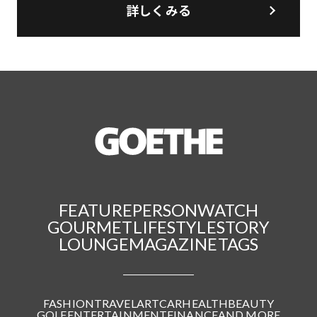
詳しくみる
FEATURE
PERSON
WATCH
GOURMET
LIFESTYLE
STORY
LOUNGE
MAGAZINE
TAGS
FASHION
TRAVEL
ART
CAR
HEALTH
BEAUTY
GOLF
ENTERTAINMENT
FINANCE
AND MORE