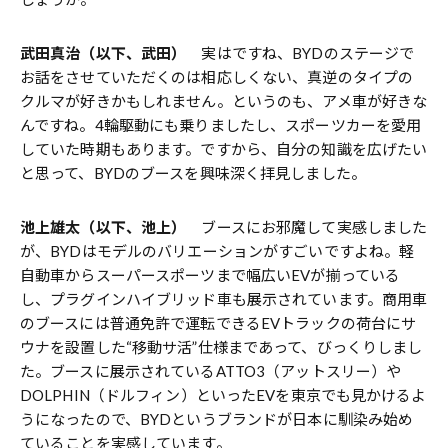
武田真治（以下、武田）
実はですね、BYDのステージで
お話をさせていただくのは相応しくない、真逆のタイプの
クルマが好きかもしれません。というのも、アメ車が好きな
んですね。4輪駆動にも乗りましたし、スポーツカーを愛用
していた時期もあります。ですから、自分の知識を広げたい
と思って、BYDのブースを興味深く拝見しました。
池上雄太（以下、池上）
ブースにお邪魔して実感しました
が、BYDはモデルのバリエーションがすごいですよね。軽
自動車からスーパースポーツまで幅広いEVが揃っている
し、プラグインハイブリッド車も展示されています。商用車
のブースには普通免許で運転できるEVトラックの荷台にサ
ウナを設置した“移動サ活”仕様まであって、びっくりしまし
た。ブースに展示されているATTO3（アットスリー）や
DOLPHIN（ドルフィン）といったEVを東京でも見かけるよ
うになったので、BYDというブランドが日本に馴染み始め
ていることを実感しています。