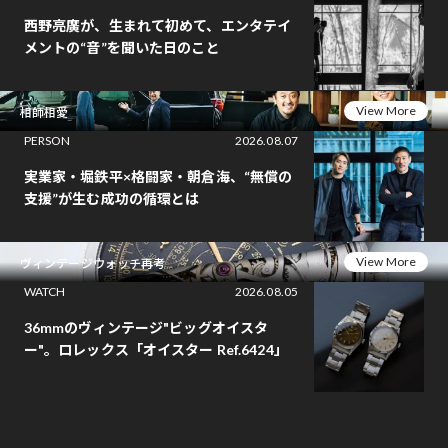
西野亮廣が、生まれて初めて、エンタテイ
メントの“音”を聞いた日のこと
View More
相師相愛
PERSON
2026.08.07
実業家・堀鉄平×格闘家・朝倉海、“無償の
支援”が生む成功の循環とは
View More
ヴィンテージウォッチ再考
WATCH
2026.08.05
36mmのヴィンテージ"ビッグオイスタ
ー"。ロレックス「オイスター Ref.6424」