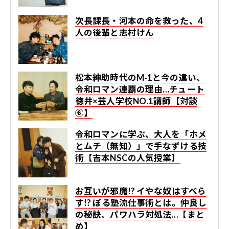
次長課長・河本の命を救った、4
人の後輩と志村けん
松本紳助時代のM-1と今の違い、
令和ロマン連覇の理由…チュート
徳井×芸人学校NO.1講師【対談
⑥】
令和ロマンに学ぶ、大人を「ホメ
とムチ（無知）」で手なずける技
術【吉本NSCの人気授業】
お互いが邪魔!? イやな奴はすべら
す!? ぼる塾流仕事術とは。仲良し
の秘訣、パワハラ対処法…【まと
め】