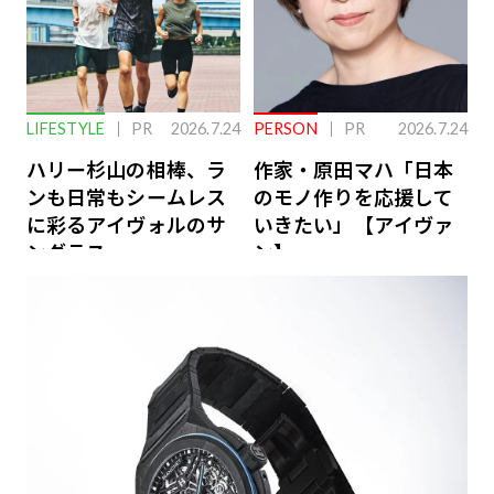
LIFESTYLE
PR
2026.7.24
PERSON
PR
2026.7.24
ハリー杉山の相棒、ラ
作家・原田マハ「日本
ンも日常もシームレス
のモノ作りを応援して
に彩るアイヴォルのサ
いきたい」【アイヴァ
ングラス
ン】