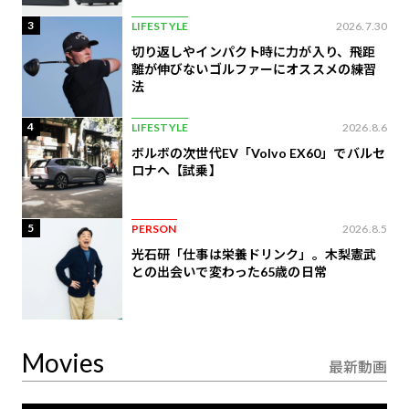
3
LIFESTYLE
2026.7.30
切り返しやインパクト時に力が入り、飛距
離が伸びないゴルファーにオススメの練習
法
4
LIFESTYLE
2026.8.6
ボルボの次世代EV「Volvo EX60」でバルセ
ロナへ【試乗】
5
PERSON
2026.8.5
光石研「仕事は栄養ドリンク」。木梨憲武
との出会いで変わった65歳の日常
Movies
最新動画