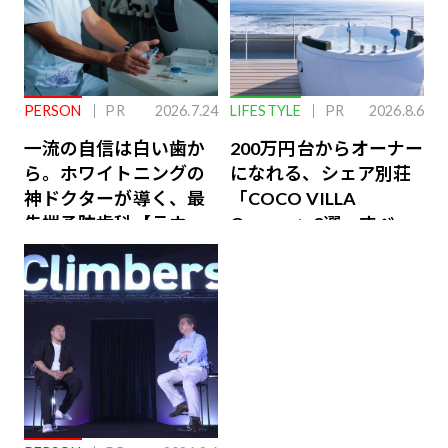
PERSON
PR
2026.7.24
LIFESTYLE
PR
2026.8.6
一流の自信は白い歯か
200万円台からオーナー
ら。ホワイトニングの
になれる、シェア別荘
神ドクターが導く、最
「COCO VILLA
先端予防歯科【ラウン
Owners」3選。すべて
ジ会員特典あり】
が絶景、収益も得られ
るその仕組みとは