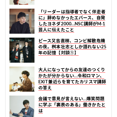
「リーダーは指導者でなく伴走者
に」辞めなかったエバース、自発
したヨネダ2000…NSC講師がM-1
芸人に伝えたこと
ピース又吉直樹、コンビ解散危機
の夜。桝本壮志としか語れない25
年の記憶【対談①】
大人になってからの友達のつくり
かたが分からない…令和ロマン、
EXIT兼近らを育てたカリスマ講師
の答え
会議で意見が言えない…爆笑問題
に学ぶ「裏表のある」働きかたと
は