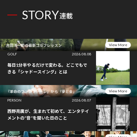
STORY
連載
View More
吉田洋一郎の最新ゴルフレッスン
GOLF
2026.08.08
毎日1分半やるだけで変わる。どこでもで
きる「シャドースイング」とは
View More
『革命のファンファーレ』から『夢と金』
PERSON
2026.08.07
西野亮廣が、生まれて初めて、エンタテイ
メントの“音”を聞いた日のこと