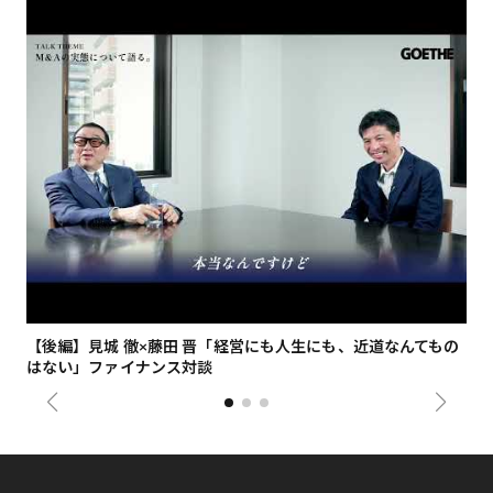
【後編】見城 徹×藤田 晋「経営にも人生にも、近道なんてもの
【
はない」ファイナンス対談
総