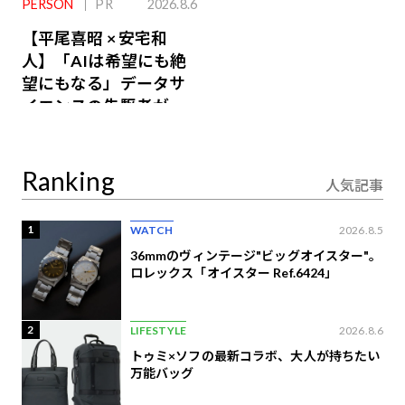
PERSON
PR
2026.8.6
【平尾喜昭 × 安宅和
人】「AIは希望にも絶
望にもなる」データサ
イエンスの先駆者が語
り合うAI時代の意思決
定
Ranking
人気記事
1
WATCH
2026.8.5
36mmのヴィンテージ"ビッグオイスター"。
ロレックス「オイスター Ref.6424」
2
LIFESTYLE
2026.8.6
トゥミ×ソフの最新コラボ、大人が持ちたい
万能バッグ