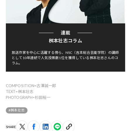
連載
桝本壮志コラム
放送作家を中心に活躍する傍ら、NSC（吉本総合芸能学院）の講師
として10年連続で人気投票数1位を獲得している桝本壮志さんのコ
ラム。
COMPOSITION=古澤誠一郎
TEXT=桝本壮志
PHOTOGRAPH=杉田裕一
#桝本壮志
SHARE