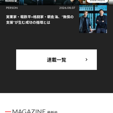
View More
相師相愛
PERSON
2026.08.07
実業家・堀鉄平×格闘家・朝倉海、“無償の
支援”が生む成功の循環とは
連載一覧
MAGAZINE
最新号