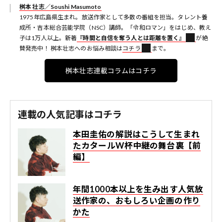
桝本 壮志／Soushi Masumoto
1975年広島県生まれ。放送作家として多数の番組を担当。タレント養
成所・吉本総合芸能学院（NSC）講師。「令和ロマン」をはじめ、教え
子は1万人以上。新著
『時間と自信を奪う人とは距離を置く』
が絶
賛発売中！ 桝本壮志へのお悩み相談は
コチラ
まで。
桝本壮志連載コラムはコチラ
連載の人気記事はコチラ
本田圭佑の解説はこうして生まれ
た――カタールW杯中継の舞台裏【前
編】
年間1000本以上を生み出す人気放
送作家の、おもしろい企画の作り
かた