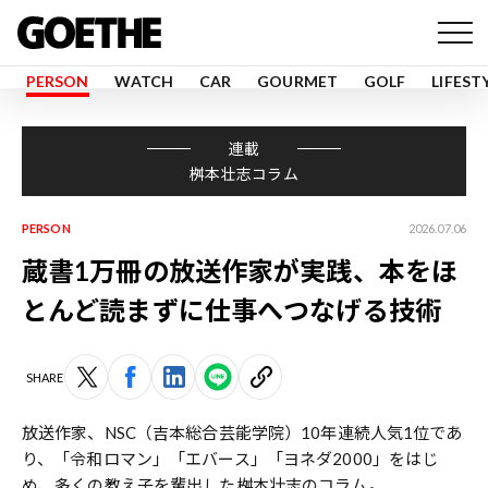
PERSON
WATCH
CAR
GOURMET
GOLF
LIFEST
連載
桝本壮志コラム
PERSON
2026.07.06
蔵書1万冊の放送作家が実践、本をほ
とんど読まずに仕事へつなげる技術
SHARE
放送作家、NSC（吉本総合芸能学院）10年連続人気1位であ
り、「令和ロマン」「エバース」「ヨネダ2000」をはじ
め、多くの教え子を輩出した
桝本壮志
のコラム。