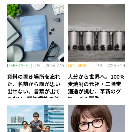
LIFESTYLE
PR
2026.7.15
GOURMET
PR
2026.7.24
資料の置き場所を忘れ
大分から世界へ。100％
た、名前から顔が思い
麦焼酎の元祖・二階堂
出せない、言葉が出て
酒造が挑む、革新のグ
こない…認知機能の低
ローバル戦略
下を救う、脳のインナ
ーケアとは