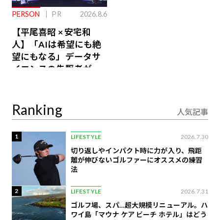
PERSON
PR
2026.8.6
【平尾喜昭 × 安宅和
人】「AIは希望にも絶
望にもなる」データサ
イエンスの先駆者が語
り合うAI時代の意思決
定
Ranking
人気記事
1
LIFESTYLE
2026.7.30
切り返しやインパクト時に力が入り、飛距
離が伸びないゴルファーにオススメの練習
法
2
LIFESTYLE
2026.7.31
ゴルフ場、スパ…超大規模リニューアル。ハ
ワイ島「マウナ ケア ビーチ ホテル」はどう