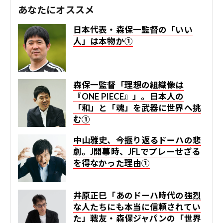
あなたにオススメ
日本代表・森保一監督の「いい
人」は本物か①
森保一監督「理想の組織像は
『ONE PIECE』」。日本人の
「和」と「魂」を武器に世界へ挑
む①
中山雅史、今振り返るドーハの悲
劇。J開幕時、JFLでプレーせざる
を得なかった理由①
井原正巳「あのドーハ時代の強烈
な人たちにも本当に信頼されてい
た」戦友・森保ジャパンの「世界