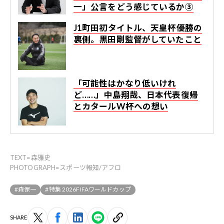
一」公言をどう感じているか③
J1町田初タイトル、天皇杯優勝の
裏側。黒田剛監督がしていたこと
「可能性はかなり低いけれ
ど……」中島翔哉、日本代表復帰
とカタールW杯への想い
TEXT=森雅史
PHOTOGRAPH=スポーツ報知/アフロ
#森保一
#特集 2026FIFAワールドカップ
SHARE