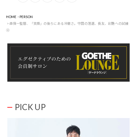
HOME
PERSON
森保一監督、「笑顔」の後ろにある冷徹さ。守田の落選、長友、彩艶への試練
④
PICK UP