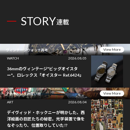
STORY
連載
View More
ヴィンテージウォッチ再考
WATCH
2026.08.05
36mmのヴィンテージ"ビッグオイスタ
ー"。ロレックス「オイスター Ref.6424」
View More
アートというお買い物
ART
2026.08.04
デイヴィッド・ホックニーが明かした、西
洋絵画の巨匠たちの秘密。光学装置で像を
なぞったり、位置取りしていた!?