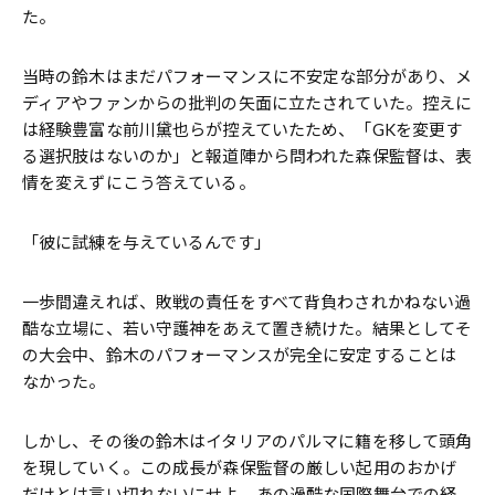
た。
当時の鈴木はまだパフォーマンスに不安定な部分があり、メ
ディアやファンからの批判の矢面に立たされていた。控えに
は経験豊富な前川黛也らが控えていたため、「GKを変更す
る選択肢はないのか」と報道陣から問われた森保監督は、表
情を変えずにこう答えている。
「彼に試練を与えているんです」
一歩間違えれば、敗戦の責任をすべて背負わされかねない過
酷な立場に、若い守護神をあえて置き続けた。結果としてそ
の大会中、鈴木のパフォーマンスが完全に安定することは
なかった。
しかし、その後の鈴木はイタリアのパルマに籍を移して頭角
を現していく。この成長が森保監督の厳しい起用のおかげ
だけとは言い切れないにせよ、あの過酷な国際舞台での経