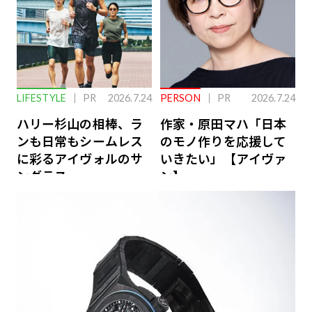
LIFESTYLE
PR
2026.7.24
PERSON
PR
2026.7.24
ハリー杉山の相棒、ラ
作家・原田マハ「日本
ンも日常もシームレス
のモノ作りを応援して
に彩るアイヴォルのサ
いきたい」【アイヴァ
ングラス
ン】