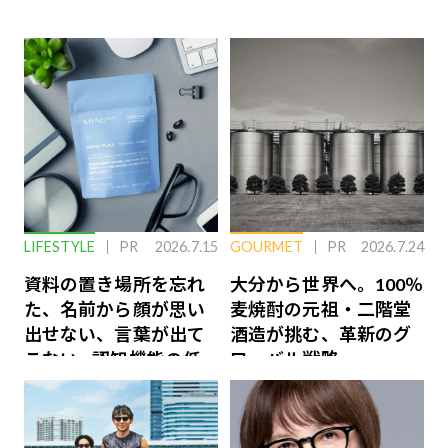
LIFESTYLE
PR
2026.7.15
GOURMET
PR
2026.7.24
資料の置き場所を忘れ
大分から世界へ。100％
た、名前から顔が思い
麦焼酎の元祖・二階堂
出せない、言葉が出て
酒造が挑む、革新のグ
こない…認知機能の低
ローバル戦略
下を救う、脳のインナ
ーケアとは