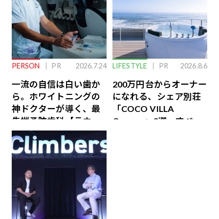
PERSON
PR
2026.7.24
LIFESTYLE
PR
2026.8.6
一流の自信は白い歯か
200万円台からオーナー
ら。ホワイトニングの
になれる、シェア別荘
神ドクターが導く、最
「COCO VILLA
先端予防歯科【ラウン
Owners」3選。すべて
ジ会員特典あり】
が絶景、収益も得られ
るその仕組みとは