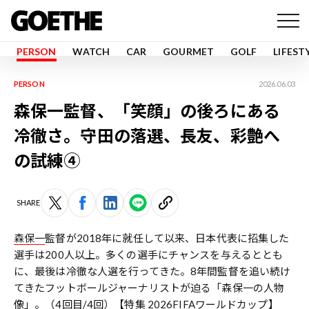
PERSON
WATCH
CAR
GOURMET
GOLF
LIFEST
PERSON
2026.06.03
森保一監督、「笑顔」の後ろにある
冷徹さ。守田の落選、長友、彩艶へ
の試練④
SHARE
森保一
監督が2018年に就任して以来、日本代表に招集した
選手は200人以上。多くの選手にチャンスを与えるととも
に、最後は冷徹な人選を行ってきた。8年間監督を追い続け
てきたフットボールジャーナリストが迫る「森保一の人物
像」。（
4回目/4回
）
【特集 2026FIFAワールドカップ】