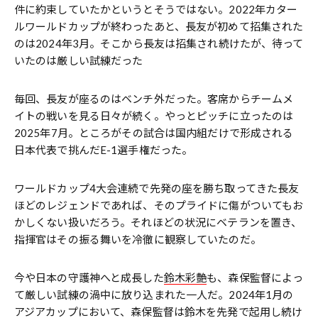
件に約束していたかというとそうではない。2022年カター
ルワールドカップが終わったあと、長友が初めて招集された
のは2024年3月。そこから長友は招集され続けたが、待って
いたのは厳しい試練だった
毎回、長友が座るのはベンチ外だった。客席からチームメ
イトの戦いを見る日々が続く。やっとピッチに立ったのは
2025年7月。ところがその試合は国内組だけで形成される
日本代表で挑んだE-1選手権だった。
ワールドカップ4大会連続で先発の座を勝ち取ってきた長友
ほどのレジェンドであれば、そのプライドに傷がついてもお
かしくない扱いだろう。それほどの状況にベテランを置き、
指揮官はその振る舞いを冷徹に観察していたのだ。
今や日本の守護神へと成長した
鈴木彩艶
も、森保監督によっ
て厳しい試練の渦中に放り込まれた一人だ。2024年1月の
アジアカップにおいて、森保監督は鈴木を先発で起用し続け