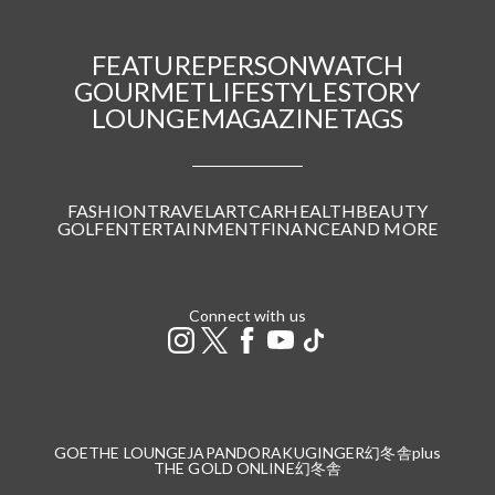
FEATURE
PERSON
WATCH
GOURMET
LIFESTYLE
STORY
LOUNGE
MAGAZINE
TAGS
FASHION
TRAVEL
ART
CAR
HEALTH
BEAUTY
GOLF
ENTERTAINMENT
FINANCE
AND MORE
Connect with us
GOETHE LOUNGE
JAPANDORAKU
GINGER
幻冬舎plus
THE GOLD ONLINE
幻冬舎