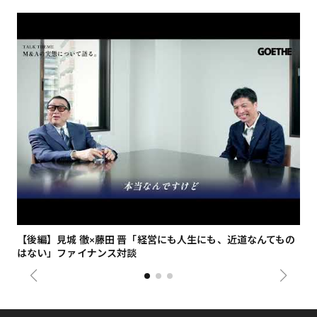
【後編】見城 徹×藤田 晋「経営にも人生にも、近道なんてもの
【
はない」ファイナンス対談
総