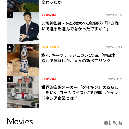
変わったか
3
PERSON
2023.4.19
元阪神監督・矢野燿大への疑問②「好き嫌
いで選手を選んでなかったですか？」
4
GOURMET
2026.7.31
鮨×テキーラ、ミシュラン1つ星「宇田津
鮨」で体験した、大人の新ペアリング
5
PERSON
2026.8.2
世界的空調メーカー「ダイキン」のさらに
上をいく“ローカライズ化”で躍進したイン
ドネシア企業とは？
Movies
最新動画