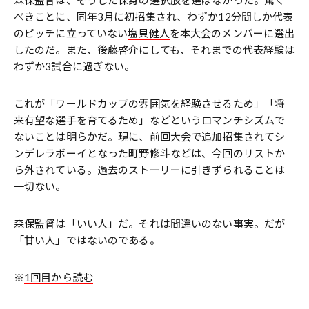
森保監督は、そうした保身の選択肢を選ばなかった。驚く
べきことに、同年3月に初招集され、わずか12分間しか代表
のピッチに立っていない
塩貝健人
を本大会のメンバーに選出
したのだ。また、後藤啓介にしても、それまでの代表経験は
わずか3試合に過ぎない。
これが「ワールドカップの雰囲気を経験させるため」「将
来有望な選手を育てるため」などというロマンチシズムで
ないことは明らかだ。現に、前回大会で追加招集されてシ
ンデレラボーイとなった町野修斗などは、今回のリストか
ら外されている。過去のストーリーに引きずられることは
一切ない。
森保監督は「いい人」だ。それは間違いのない事実。だが
「甘い人」ではないのである。
※
1回目から読む