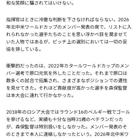
和な笑顔に騙されてはいけない。
指揮官はときに冷徹な判断を下さなければならない。2026
年北中米ワールドカップのメンバー発表の席で、リストに入
れられなかった選手たちのことを思い浮かべ目を潤ませて
いた人物ではあるが、ピッチ上の選別においては一切の妥
協を排している。
衝撃的だったのは、2022年カタールワールドカップのメン
バー選考で原口元気を外したことだった。それまで原口は
数多くの試合で招集され、さまざまなポジションでの適性
を見せてきた。それほど貢献度が高かった選手を森保監督
は本大会に連れて行かなかった。
2018年のロシア大会ではラウンド16のベルギー戦でゴール
を挙げるなど、実績も十分な当時31歳のベテランだった
が、森保監督は特別扱いをしなかった。メンバー発表のそ
のときまで本人に連絡しなかったという。2026年北中米ワ