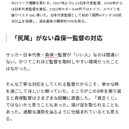
のJ1リーグ優勝を果たす。2017年よりU-21日本代表監督、2018年から
は日本代表監督を兼任。2022年カタールW杯ではドイツ、スペインを
破りベスト16に導いた。日本代表監督として初めて国際Aマッチ100試
合以上を指揮し、過去最高の勝率約70%を誇る。
「尻尾」がない森保一監督の対応
サッカー日本代表・
森保一
監督が「いい人」なのは間違い
ない。かつてこれほど監督を取材しやすい環境だったこと
はなかった。
そんな丁寧な対応をしてくれる監督だからこそ、幸せな時
を過ごしてほしいと願っていた。ところがこの8年を振り返
ると森保監督はさまざまな困難に直面した。「貧乏くじ」
ではないかと思うこともあった。揚げ足を取られることも
あった。過酷な運命を辿るように仕組まれているとも思え
る。