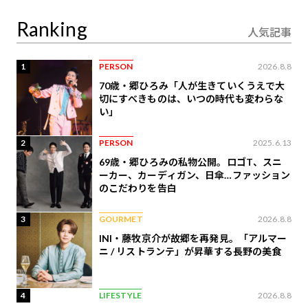
定
Ranking
人気記事
1
PERSON
2026.8.8
70歳・郷ひろみ「人が生きていくうえで大
切にすべきものは、いつの時代も変わらな
い」
2
PERSON
2025.6.13
69歳・郷ひろみの私物公開。ロゴT、スニ
ーカー、カーディガン、日傘…ファッション
のこだわりを告白
3
GOURMET
2026.8.8
INI・藤牧京介が故郷を再発見。「アルマー
ニ / リストランテ」が昇華する長野の美食
4
LIFESTYLE
2026.8.8