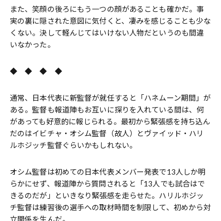
また、笑顔の後ろにもう一つの顔があることも確かだ。事
実の裏に隠された意図に気付くと、凄みを感じることも少な
くない。決して軽んじてはいけない人物だというのも間違
いなかった。
◆ ◆ ◆ ◆
通常、日本代表に新監督が就任すると「ハネムーン期間」が
ある。監督も報道陣もお互いに探りを入れている間は、何
があっても好意的に報じられる。最初から緊張感を持ち込ん
だのはイビチャ・オシム監督（故人）とヴァイッド・ハリ
ルホジッチ監督ぐらいかもしれない。
オシム監督は初めての日本代表メンバー発表で13人しか明
らかにせず、報道陣から質問されると「13人でも試合はで
きるのだが」といきなり緊張感を走らせた。ハリルホジッ
チ監督は練習後の選手への取材時間を制限して、初めから対
立関係を生んだ。