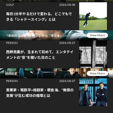
GOLF
2026.08.08
毎日1分半やるだけで変わる。どこでもで
きる「シャドースイング」とは
View More
『革命のファンファーレ』から『夢と金』
PERSON
2026.08.07
西野亮廣が、生まれて初めて、エンタテイ
メントの“音”を聞いた日のこと
View More
相師相愛
PERSON
2026.08.07
実業家・堀鉄平×格闘家・朝倉海、“無償の
支援”が生む成功の循環とは