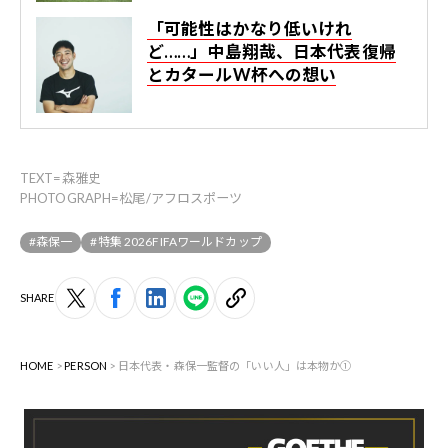
「可能性はかなり低いけれ
ど……」中島翔哉、日本代表復帰
とカタールW杯への想い
TEXT=森雅史
PHOTOGRAPH=松尾/アフロスポーツ
#森保一
#特集 2026FIFAワールドカップ
SHARE
HOME
PERSON
日本代表・森保一監督の「いい人」は本物か①