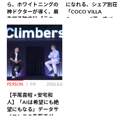
ら。ホワイトニングの
になれる、シェア別荘
神ドクターが導く、最
「COCO VILLA
先端予防歯科【ラウン
Owners」3選。すべて
ジ会員特典あり】
が絶景、収益も得られ
るその仕組みとは
PERSON
PR
2026.8.6
【平尾喜昭 × 安宅和
人】「AIは希望にも絶
望にもなる」データサ
イエンスの先駆者が語
り合うAI時代の意思決