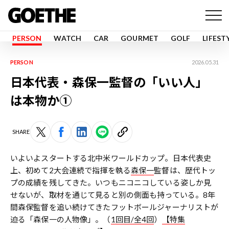
PERSON
WATCH
CAR
GOURMET
GOLF
LIFEST
PERSON
2026.05.31
日本代表・森保一監督の「いい人」
は本物か①
SHARE
いよいよスタートする北中米ワールドカップ。日本代表史
上、初めて2大会連続で指揮を執る
森保一
監督は、歴代トッ
プの成績を残してきた。いつもニコニコしている姿しか見
せないが、取材を通じて見ると別の側面も持っている。8年
間森保監督を追い続けてきたフットボールジャーナリストが
迫る「森保一の人物像」。（
1回目/全4回
）
【特集