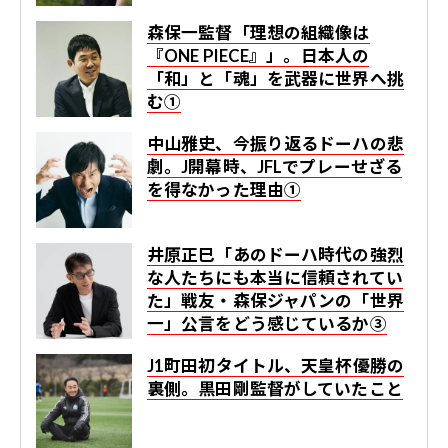
森保一監督「理想の組織像は
『ONE PIECE』」。日本人の
「和」と「魂」を武器に世界へ挑
む①
中山雅史、今振り返るドーハの悲
劇。J開幕時、JFLでプレーせざる
を得なかった理由①
井原正巳「あのドーハ時代の強烈
な人たちにも本当に信頼されてい
た」戦友・森保ジャパンの「世界
一」公言をどう感じているか③
J1町田初タイトル、天皇杯優勝の
裏側。黒田剛監督がしていたこと