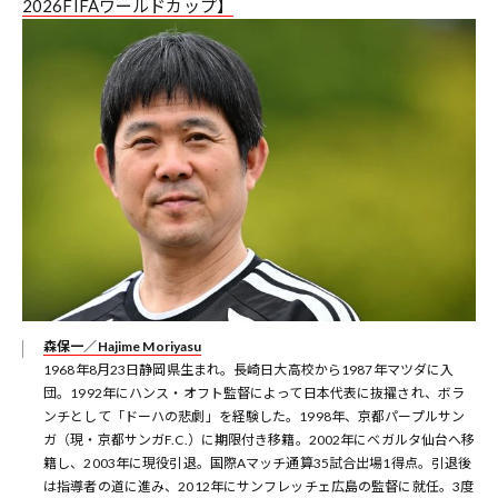
2026FIFAワールドカップ】
森保一／Hajime Moriyasu
1968年8月23日静岡県生まれ。長崎日大高校から1987年マツダに入
団。1992年にハンス・オフト監督によって日本代表に抜擢され、ボラ
ンチとして「ドーハの悲劇」を経験した。1998年、京都パープルサン
ガ（現・京都サンガF.C.）に期限付き移籍。2002年にベガルタ仙台へ移
籍し、2003年に現役引退。国際Aマッチ通算35試合出場1得点。引退後
は指導者の道に進み、2012年にサンフレッチェ広島の監督に就任。3度