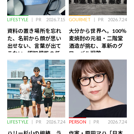
LIFESTYLE
PR
2026.7.15
GOURMET
PR
2026.7.24
資料の置き場所を忘れ
大分から世界へ。100％
た、名前から顔が思い
麦焼酎の元祖・二階堂
出せない、言葉が出て
酒造が挑む、革新のグ
こない…認知機能の低
ローバル戦略
下を救う、脳のインナ
ーケアとは
LIFESTYLE
PR
2026.7.24
PERSON
PR
2026.7.24
ハリー杉山の相棒、ラ
作家・原田マハ「日本