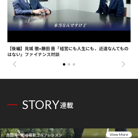
【後編】見城 徹×藤田 晋「経営にも人生にも、近道なんてもの
【
はない」ファイナンス対談
総
STORY
連載
View More
吉田洋一郎の最新ゴルフレッスン