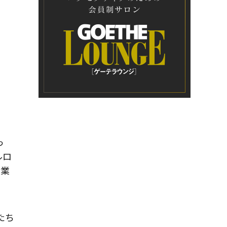
っ
ルロ
産業
たち