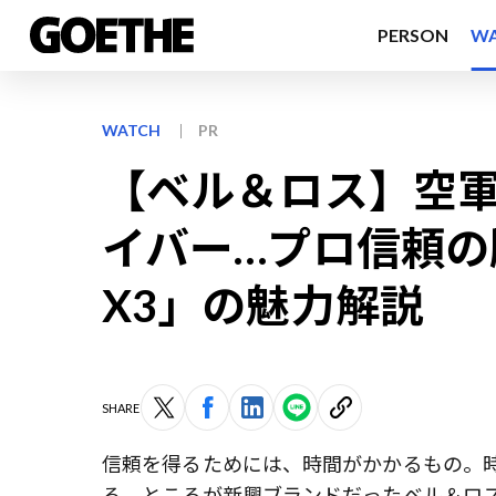
PERSON
W
WATCH
PR
【ベル＆ロス】空
イバー…プロ信頼の腕
X3」の魅力解説
SHARE
信頼を得るためには、時間がかかるもの。
る。ところが新興ブランドだったベル＆ロ