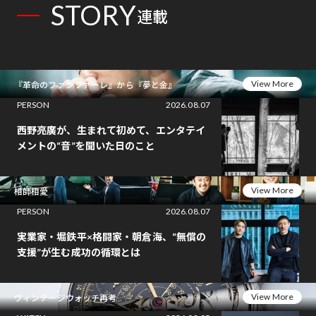
STORY
連載
View More
『革命のファンファーレ』から『夢と金』
PERSON
2026.08.07
西野亮廣が、生まれて初めて、エンタテイ
メントの“音”を聞いた日のこと
View More
相師相愛
PERSON
2026.08.07
実業家・堀鉄平×格闘家・朝倉海、“無償の
支援”が生む成功の循環とは
View More
ヴィンテージウォッチ再考