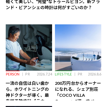
軽くて美しい、“完璧”なトゥールビヨン。新ブラ
ンド・ビアンシェの時計は何がすごいのか？
PERSON
PR
2026.7.24
LIFESTYLE
PR
2026.8.6
一流の自信は白い歯か
200万円台からオーナー
ら。ホワイトニングの
になれる、シェア別荘
神ドクターが導く、最
「COCO VILLA
先端予防歯科【ラウン
Owners」3選。すべて
ジ会員特典あり】
が絶景、収益も得られ