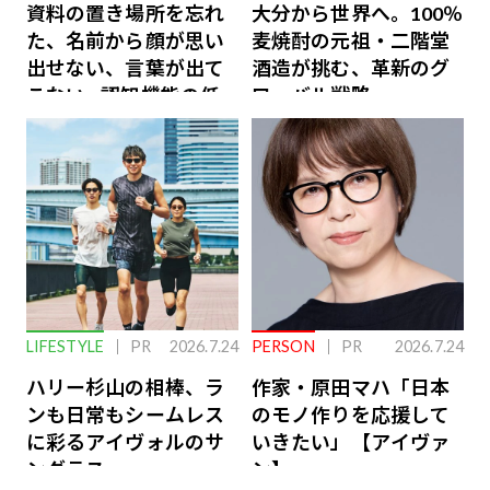
資料の置き場所を忘れ
大分から世界へ。100％
た、名前から顔が思い
麦焼酎の元祖・二階堂
出せない、言葉が出て
酒造が挑む、革新のグ
こない…認知機能の低
ローバル戦略
下を救う、脳のインナ
ーケアとは
LIFESTYLE
PR
2026.7.24
PERSON
PR
2026.7.24
ハリー杉山の相棒、ラ
作家・原田マハ「日本
ンも日常もシームレス
のモノ作りを応援して
に彩るアイヴォルのサ
いきたい」【アイヴァ
ングラス
ン】