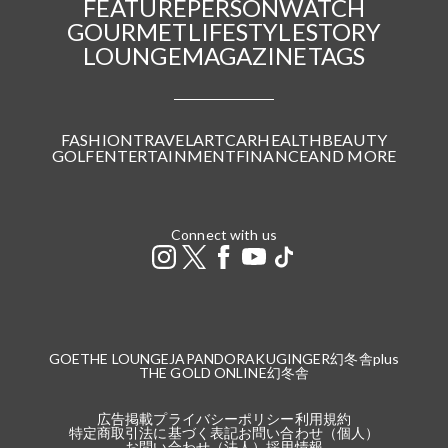
FEATURE
PERSON
WATCH
GOURMET
LIFESTYLE
STORY
LOUNGE
MAGAZINE
TAGS
FASHION
TRAVEL
ART
CAR
HEALTH
BEAUTY
GOLF
ENTERTAINMENT
FINANCE
AND MORE
Connect with us
GOETHE LOUNGE
JAPANDORAKU
GINGER
幻冬舎plus
THE GOLD ONLINE
幻冬舎
広告掲載
プライバシーポリシー
利用規約
特定商取引法に基づく表記
お問い合わせ（個人）
お問い合わせ（法人）
採用情報