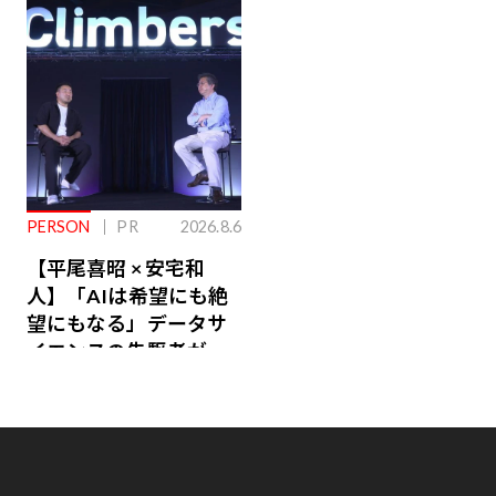
るその仕組みとは
PERSON
PR
2026.8.6
【平尾喜昭 × 安宅和
人】「AIは希望にも絶
望にもなる」データサ
イエンスの先駆者が語
り合うAI時代の意思決
定