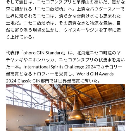
そして翌日は、ニセコアンヌプリと羊蹄山のあいだ、豊かな
森に抱かれる「ニセコ蒸溜所」へ。上質なパウダースノーで
世界に知られるニセコは、清らかな雪解け水にも恵まれた
土地だ。ニセコ蒸溜所は、その良質な水と冷涼な気候、自
然に寄り添う環境を生かし、ウイスキーやジンを丁寧に造
り上げている。
代表作「ohoro GIN Standard」は、北海道ニセコ町産のヤ
チヤナギやニホンハッカ、ニセコアンヌプリの伏流水を用い
た一本。International Spirits Challenge 2024でカテゴリー
最高賞となるトロフィーを受賞し、World GIN Awards
2024 Classic GIN部門では世界最高賞に輝いた。