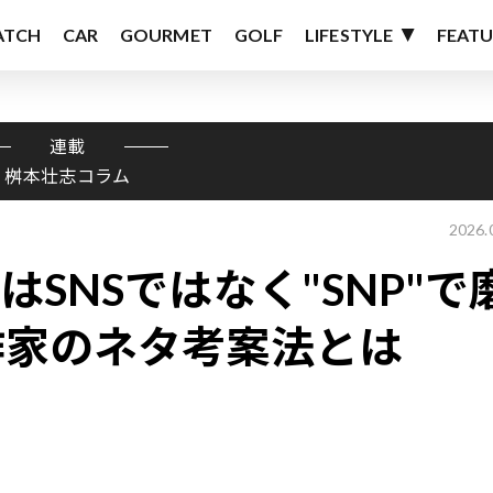
ATCH
CAR
GOURMET
GOLF
LIFESTYLE
FEATU
連載
桝本壮志コラム
2026.
SNSではなく"SNP"で
作家のネタ考案法とは