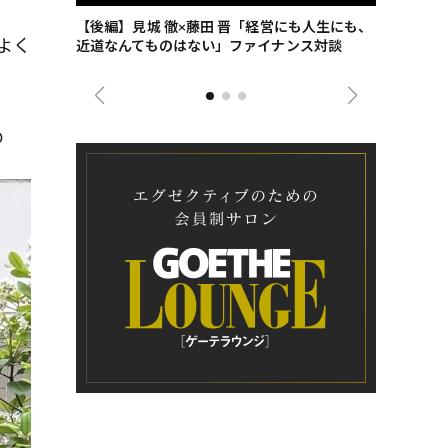
ごした、海最
【後編】見城 徹×藤田 晋「経営にも人生にも、
【ゲーテ9
よく
近道なんてものはない」ファイナンス対談
ンタビュー
ジネス戦略
の