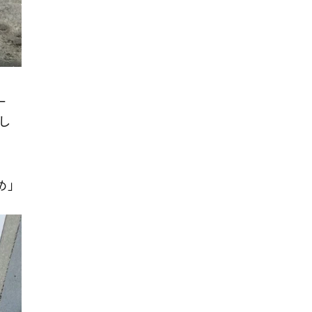
一
し
め」