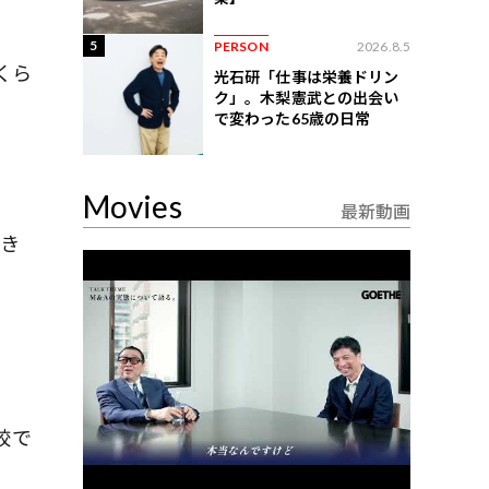
5
PERSON
2026.8.5
くら
光石研「仕事は栄養ドリン
ク」。木梨憲武との出会い
で変わった65歳の日常
Movies
最新動画
磨き
校で