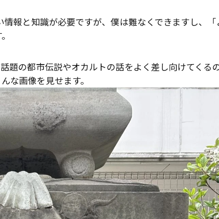
歌舞伎俳優・尾上右近が休息を過
広い情報と知識が必要ですが、僕は難なくできますし、「
前列ホテル「UMITO 熱海 別邸」
す。
で話題の都市伝説やオカルトの話をよく差し向けてくる
こんな画像を見せます。