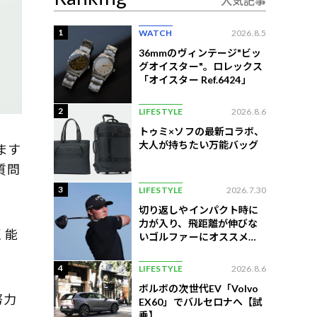
人気記事
1
WATCH
2026.8.5
36mmのヴィンテージ"ビッ
グオイスター"。ロレックス
「オイスター Ref.6424」
2
LIFESTYLE
2026.8.6
トゥミ×ソフの最新コラボ、
大人が持ちたい万能バッグ
ます
質問
3
LIFESTYLE
2026.7.30
切り返しやインパクト時に
力が入り、飛距離が伸びな
く能
いゴルファーにオススメの
練習法
。
4
LIFESTYLE
2026.8.6
ボルボの次世代EV「Volvo
努力
EX60」でバルセロナへ【試
乗】