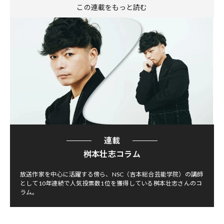
この連載をもっと読む
連載
桝本壮志コラム
放送作家を中心に活躍する傍ら、NSC（吉本総合芸能学院）の講師
として10年連続で人気投票数1位を獲得している桝本壮志さんのコ
ラム。