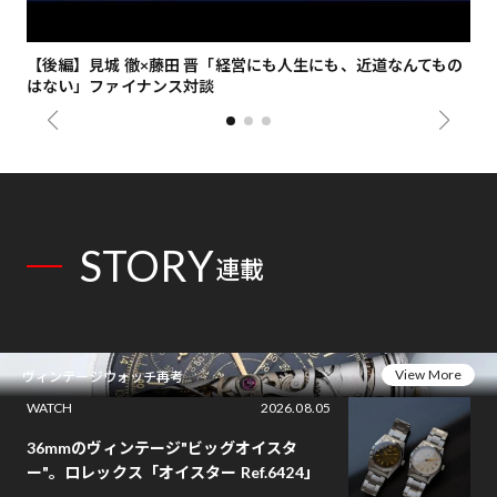
【後編】見城 徹×藤田 晋「経営にも人生にも、近道なんてもの
【
はない」ファイナンス対談
総
STORY
連載
View More
ヴィンテージウォッチ再考
WATCH
2026.08.05
36mmのヴィンテージ"ビッグオイスタ
ー"。ロレックス「オイスター Ref.6424」