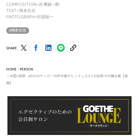
COMPOSITION=古澤誠一郎
TEXT=桝本壮志
PHOTOGRAPH=杉田裕一
#桝本壮志
SHARE
HOME
PERSON
本田×槙野…ABEMAサッカーW杯中継がヒットした4つの秘策――その舞台裏【後
編】