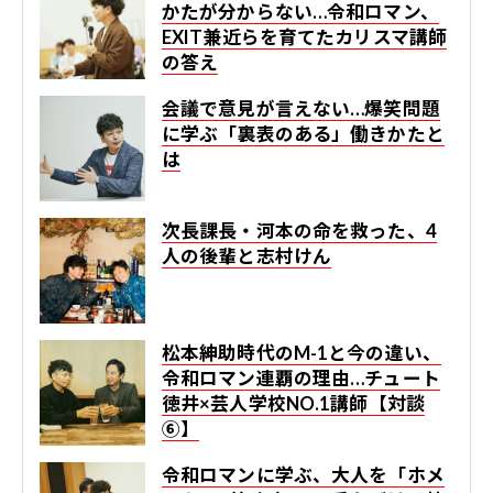
かたが分からない…令和ロマン、
EXIT兼近らを育てたカリスマ講師
の答え
会議で意見が言えない…爆笑問題
に学ぶ「裏表のある」働きかたと
は
次長課長・河本の命を救った、4
人の後輩と志村けん
松本紳助時代のM-1と今の違い、
令和ロマン連覇の理由…チュート
徳井×芸人学校NO.1講師【対談
⑥】
令和ロマンに学ぶ、大人を「ホメ