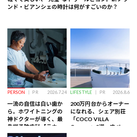
ンド・ビアンシェの時計は何がすごいのか？
PERSON
PR
2026.7.24
LIFESTYLE
PR
2026.8.6
一流の自信は白い歯か
200万円台からオーナー
ら。ホワイトニングの
になれる、シェア別荘
神ドクターが導く、最
「COCO VILLA
先端予防歯科【ラウン
Owners」3選。すべて
ジ会員特典あり】
が絶景、収益も得られ