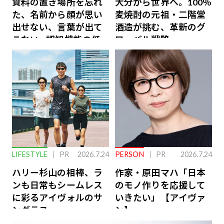
資料の置き場所を忘れ
大分から世界へ。100％
た、名前から顔が思い
麦焼酎の元祖・二階堂
出せない、言葉が出て
酒造が挑む、革新のグ
こない…認知機能の低
ローバル戦略
下を救う、脳のインナ
ーケアとは
LIFESTYLE
PR
2026.7.24
PERSON
PR
2026.7.24
ハリー杉山の相棒、ラ
作家・原田マハ「日本
ンも日常もシームレス
のモノ作りを応援して
に彩るアイヴォルのサ
いきたい」【アイヴァ
ングラス
ン】