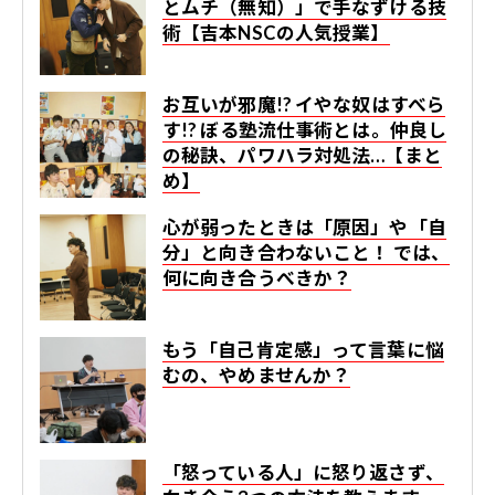
とムチ（無知）」で手なずける技
術【吉本NSCの人気授業】
お互いが邪魔!? イやな奴はすべら
す!? ぼる塾流仕事術とは。仲良し
の秘訣、パワハラ対処法…【まと
め】
心が弱ったときは「原因」や「自
分」と向き合わないこと！ では、
何に向き合うべきか？
もう「自己肯定感」って言葉に悩
むの、やめませんか？
「怒っている人」に怒り返さず、