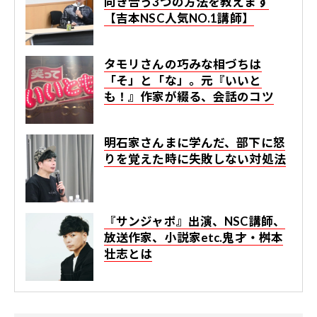
向き合う3つの方法を教えます
【吉本NSC人気NO.1講師】
タモリさんの巧みな相づちは
「そ」と「な」。元『いいと
も！』作家が綴る、会話のコツ
明石家さんまに学んだ、部下に怒
りを覚えた時に失敗しない対処法
『サンジャポ』出演、NSC講師、
放送作家、小説家etc.鬼才・桝本
壮志とは