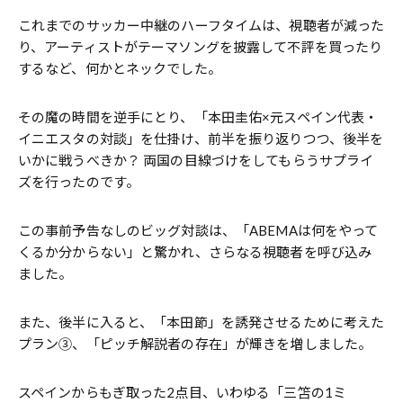
これまでのサッカー中継のハーフタイムは、視聴者が減った
り、アーティストがテーマソングを披露して不評を買ったり
するなど、何かとネックでした。
その魔の時間を逆手にとり、「本田圭佑×元スペイン代表・
イニエスタの対談」を仕掛け、前半を振り返りつつ、後半を
いかに戦うべきか？ 両国の目線づけをしてもらうサプライ
ズを行ったのです。
この事前予告なしのビッグ対談は、「ABEMAは何をやって
くるか分からない」と驚かれ、さらなる視聴者を呼び込み
ました。
また、後半に入ると、「本田節」を誘発させるために考えた
プラン③、「ピッチ解説者の存在」が輝きを増しました。
スペインからもぎ取った2点目、いわゆる「三笘の1ミ