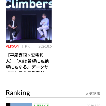
るその仕組みとは
PERSON
PR
2026.8.6
【平尾喜昭 × 安宅和
人】「AIは希望にも絶
望にもなる」データサ
イエンスの先駆者が語
り合うAI時代の意思決
定
Ranking
人気記事
1
LIFESTYLE
2026.7.30