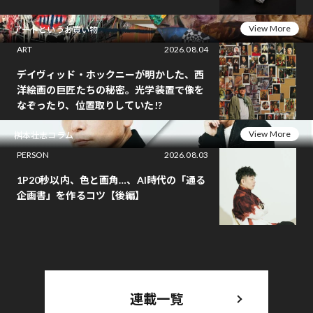
View More
アートというお買い物
ART
2026.08.04
デイヴィッド・ホックニーが明かした、西
洋絵画の巨匠たちの秘密。光学装置で像を
なぞったり、位置取りしていた!?
View More
桝本壮志コラム
PERSON
2026.08.03
1P20秒以内、色と画角…、AI時代の「通る
企画書」を作るコツ【後編】
連載一覧