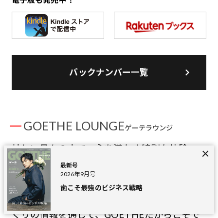
バックナンバー一覧
GOETHE LOUNGE
ゲーテラウンジ
忙しい日々の中で、心を満たす特別な体験
を。GOETHE LOUNGEは、上質な時間を求め
最新号
2026年9月号
るあなたのための登録無料の会員制サービ
歯こそ最強のビジネス戦略
ス。限定イベント、優待特典、そして選りす
ぐりの情報を通じて、GOETHEだからこそで