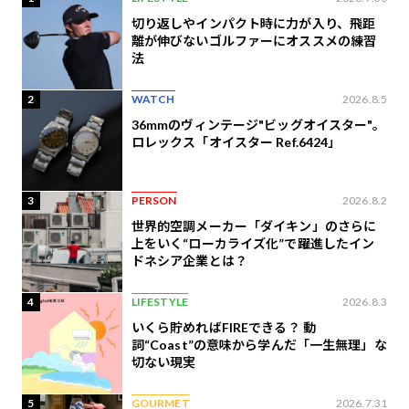
切り返しやインパクト時に力が入り、飛距
離が伸びないゴルファーにオススメの練習
法
2
WATCH
2026.8.5
36mmのヴィンテージ"ビッグオイスター"。
ロレックス「オイスター Ref.6424」
3
PERSON
2026.8.2
世界的空調メーカー「ダイキン」のさらに
上をいく“ローカライズ化”で躍進したイン
ドネシア企業とは？
4
LIFESTYLE
2026.8.3
いくら貯めればFIREできる？ 動
詞“Coast”の意味から学んだ「一生無理」な
切ない現実
5
GOURMET
2026.7.31