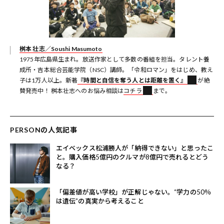
桝本 壮志／Soushi Masumoto
1975年広島県生まれ。放送作家として多数の番組を担当。タレント養
成所・吉本総合芸能学院（NSC）講師。「令和ロマン」をはじめ、教え
子は1万人以上。新著
『時間と自信を奪う人とは距離を置く』
が絶
賛発売中！ 桝本壮志へのお悩み相談は
コチラ
まで。
PERSONの人気記事
エイベックス松浦勝人が「納得できない」と思ったこ
と。購入価格5億円のクルマが8億円で売れるとどう
なる？
「偏差値が高い学校」が正解じゃない。“学力の50％
は遺伝”の真実から考えること