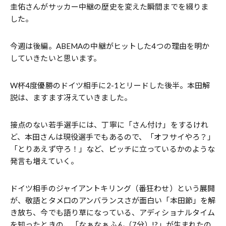
圭佑さんがサッカー中継の歴史を変えた瞬間までを綴りま
した。
今週は後編。ABEMAの中継がヒットした4つの理由を明か
していきたいと思います。
W杯4度優勝のドイツ相手に2-1とリードした後半。本田解
説は、ますます冴えていきました。
接点のない若手選手には、丁寧に「さん付け」をするけれ
ど、本田さんは現役選手でもあるので、「オフサイやろ？」
「とりあえず守ろ！」など、ピッチに立っているかのような
発言も増えていく。
ドイツ相手のジャイアントキリング（番狂わせ）という展開
が、敬語とタメ口のアンバランスさが面白い「本田節」を解
き放ち、今でも語り草になっている、アディショナルタイム
を知ったときの、「なぁなぁふん（7分）!?」が生まれたの