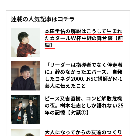
連載の人気記事はコチラ
本田圭佑の解説はこうして生まれ
た――カタールW杯中継の舞台裏【前
編】
「リーダーは指導者でなく伴走者
に」辞めなかったエバース、自発
したヨネダ2000…NSC講師がM-1
芸人に伝えたこと
ピース又吉直樹、コンビ解散危機
の夜。桝本壮志としか語れない25
年の記憶【対談①】
大人になってからの友達のつくり