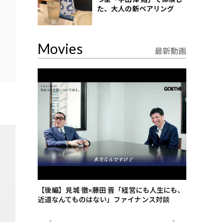
た、大人の新ペアリング
Movies
最新動画
ごした、海最
【後編】見城 徹×藤田 晋「経営にも人生にも、
【ゲーテ9
近道なんてものはない」ファイナンス対談
ンタビュー
ジネス戦略