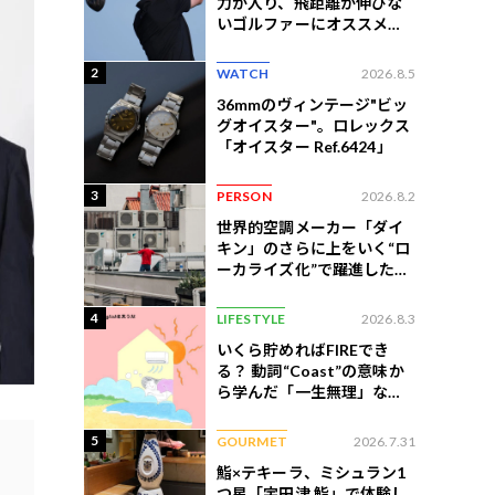
力が入り、飛距離が伸びな
いゴルファーにオススメの
練習法
2
WATCH
2026.8.5
36mmのヴィンテージ"ビッ
グオイスター"。ロレックス
「オイスター Ref.6424」
3
PERSON
2026.8.2
世界的空調メーカー「ダイ
キン」のさらに上をいく“ロ
ーカライズ化”で躍進したイ
ンドネシア企業とは？
4
LIFESTYLE
2026.8.3
いくら貯めればFIREでき
る？ 動詞“Coast”の意味か
ら学んだ「一生無理」な切
ない現実
5
GOURMET
2026.7.31
鮨×テキーラ、ミシュラン1
つ星「宇田津 鮨」で体験し