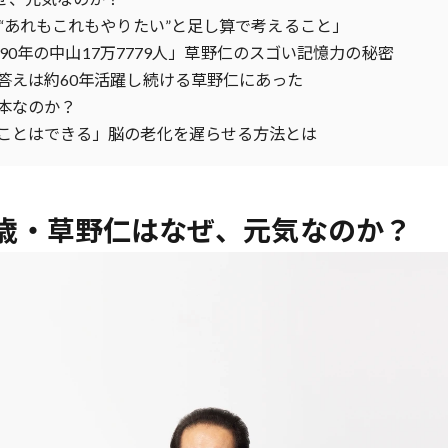
“あれもこれもやりたい”と足し算で考えること」
990年の中山17万7779人」草野仁のスゴい記憶力の秘密
答えは約60年活躍し続ける草野仁にあった
本なのか？
ことはできる」脳の老化を遅らせる方法とは
80歳・草野仁はなぜ、元気なのか？
歌舞伎俳優・尾上右近が休息を過
前列ホテル「UMITO 熱海 別邸」