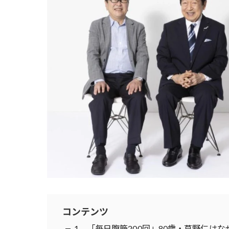
コンテンツ
1．「毎日腹筋200回」80歳・草野仁は