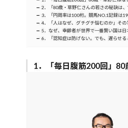
2．「80歳・草野仁さんの若さの秘訣は、
3．「円周率は100桁。競馬NO.1記録は1
4．「人はなぜ、グチグチ悩むのか」その
5．なぜ、幸齢者が世界で一番賢い国は日
6．「認知症は防げない。でも、遅らせる
1．「毎日腹筋200回」