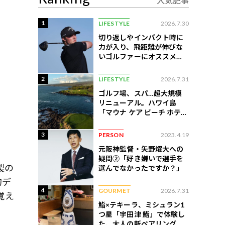
人気記事
1
LIFESTYLE
2026.7.30
切り返しやインパクト時に
力が入り、飛距離が伸びな
いゴルファーにオススメの
練習法
2
LIFESTYLE
2026.7.31
ゴルフ場、スパ…超大規模
リニューアル。ハワイ島
「マウナ ケア ビーチ ホテ
ル」はどう変わったか
3
PERSON
2023.4.19
元阪神監督・矢野燿大への
疑問②「好き嫌いで選手を
製の
選んでなかったですか？」
的デ
4
GOURMET
2026.7.31
覚え
鮨×テキーラ、ミシュラン1
つ星「宇田津 鮨」で体験し
た、大人の新ペアリング