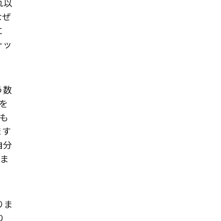
れ以
なぜ
に
ォッ
う数
を
も
ます
自分
れま
りま
り