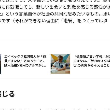
もできますし、人は働いている限り現役なんですよ。長
事に再就職しても、新しい出会いと刺激を感じる感性が
後」という言葉自体が社会の共同幻想みたいなもの。思
のです（それができない理由に「老後」をつくってはダ
エイベックス松浦勝人が「納
「偏差値が高い学校」が
得できない」と思ったこと。
じゃない。“学力の50％
購入価格5億円のクルマが8億
伝”の真実から考えること
円で売れるとどうなる？
感じる