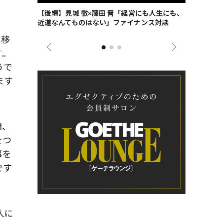
ごした、海最
【後編】見城 徹×藤田 晋「経営にも人生にも、
【ゲーテ9
近道なんてものはない」ファイナンス対談
ンタビュー
ジネス戦略
て移
す。
うで
ます
間、
をつ
事を
です
人に