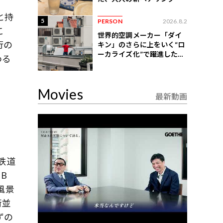
と持
5
PERSON
2026.8.2
こ
世界的空調メーカー「ダイ
行の
キン」のさらに上をいく“ロ
ーカライズ化”で躍進したイ
わる
ンドネシア企業とは？
Movies
最新動画
鉄道
B
風景
街並
ずの