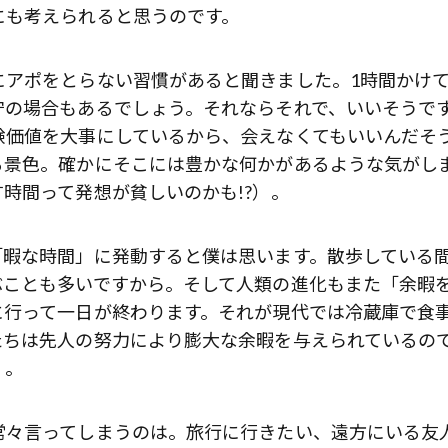
にも考えられると思うのです。
歌舞伎俳優・尾上右近が休息を過
前列ホテル「UMITO 熱海 別邸」
にアポをとらない習慣があると聞きました。1時間かけ
守の場合もあるでしょう。それならそれで、いいそうで
験価値を大事にしているから、会えなくてもいいんだそ
る景色。確かにそこには豊かな何かがあるような気がし
時間って発想が貧しいのかも!?）。
「暇な時間」に発動すると僕は思います。散歩している
ぶことも多いですから。そして人類の進化もまた「余暇
に行って一日が終わります。それが現代では冷蔵庫で食
たちは先人の努力により膨大な余暇を与えられているの
）。
常々言ってしまうのは。旅行に行きたい、遠方にいる友