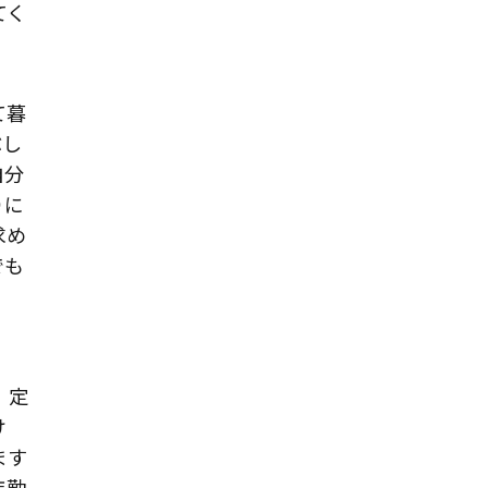
てく
て暮
ぶし
自分
りに
求め
でも
。定
け
ます