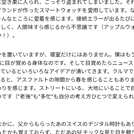
は空き巣に入られ、ごっそり盗まれてしまいました。そ
ブランドが作ったスマートウォッチを愛用しています。
そんなところに愛着を感じます。接続エラーが出るたび
おしく、人間味すら感じるから不思議です（アップルウ
い！）。
計を置いていますが、寝室だけにはありません。僕はも
的に目が覚める身体なのです。そして目覚めたらニュース
いているといろいろなアイデアが湧いてきます。クルマで
いると、アスファルトの隙間から春を感じることもあり
わりを感じます。ストリートにいる、大地にいることで
です（“老後”も“多忙”も自分の考え方ひとつで変えら
なかに、父からもらったあのスイスのデジタル時計もあ
たかも覚えておらず、ただあのSFチックな見た目を頼