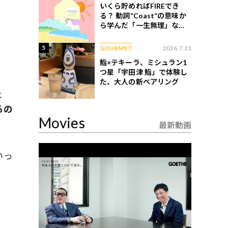
いくら貯めればFIREでき
る？ 動詞“Coast”の意味か
ら学んだ「一生無理」な切
ない現実
5
GOURMET
2026.7.31
鮨×テキーラ、ミシュラン1
つ星「宇田津 鮨」で体験し
た、大人の新ペアリング
よ
るの
Movies
最新動画
いっ