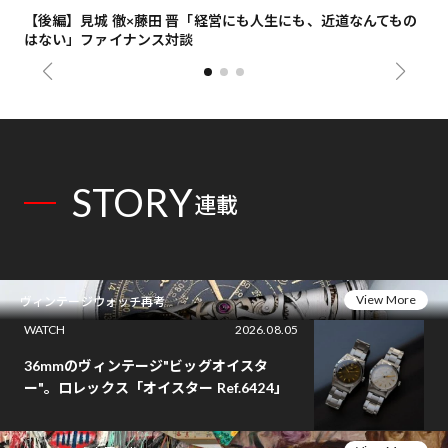
【後編】見城 徹×藤田 晋「経営にも人生にも、近道なんてもの
【
はない」ファイナンス対談
総
STORY
連載
View More
ヴィンテージウォッチ再考
WATCH
2026.08.05
36mmのヴィンテージ"ビッグオイスタ
ー"。ロレックス「オイスター Ref.6424」