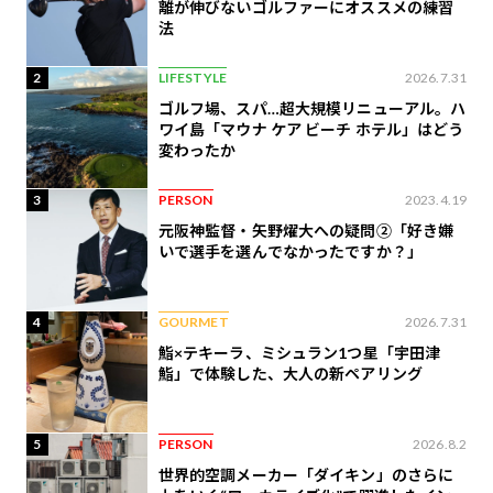
離が伸びないゴルファーにオススメの練習
法
2
LIFESTYLE
2026.7.31
ゴルフ場、スパ…超大規模リニューアル。ハ
ワイ島「マウナ ケア ビーチ ホテル」はどう
変わったか
3
PERSON
2023.4.19
元阪神監督・矢野燿大への疑問②「好き嫌
いで選手を選んでなかったですか？」
4
GOURMET
2026.7.31
鮨×テキーラ、ミシュラン1つ星「宇田津
鮨」で体験した、大人の新ペアリング
5
PERSON
2026.8.2
世界的空調メーカー「ダイキン」のさらに