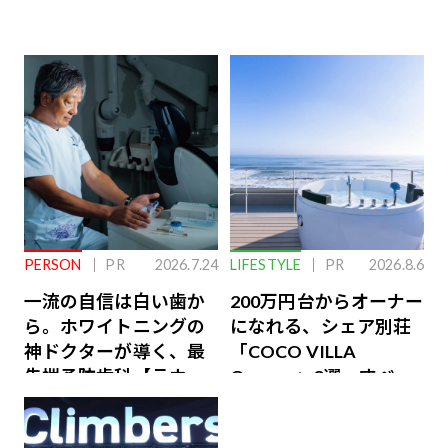
PERSON
PR
2026.7.24
LIFESTYLE
PR
2026.8.6
一流の自信は白い歯か
200万円台からオーナー
ら。ホワイトニングの
になれる、シェア別荘
神ドクターが導く、最
「COCO VILLA
先端予防歯科【ラウン
Owners」3選。すべて
ジ会員特典あり】
が絶景、収益も得られ
るその仕組みとは