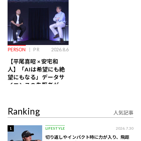
PERSON
PR
2026.8.6
【平尾喜昭 × 安宅和
人】「AIは希望にも絶
望にもなる」データサ
イエンスの先駆者が語
り合うAI時代の意思決
定
Ranking
人気記事
1
LIFESTYLE
2026.7.30
切り返しやインパクト時に力が入り、飛距