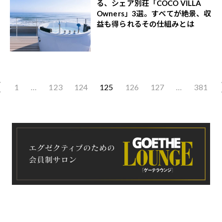
る、シェア別荘「COCO VILLA
Owners」3選。すべてが絶景、収
益も得られるその仕組みとは
1
…
123
124
125
126
127
…
381