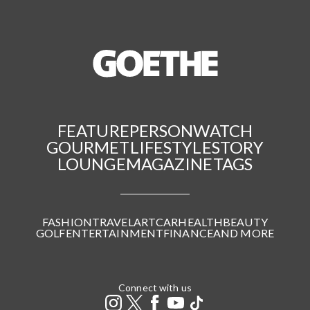
FEATURE
PERSON
WATCH
GOURMET
LIFESTYLE
STORY
LOUNGE
MAGAZINE
TAGS
FASHION
TRAVEL
ART
CAR
HEALTH
BEAUTY
GOLF
ENTERTAINMENT
FINANCE
AND MORE
Connect with us