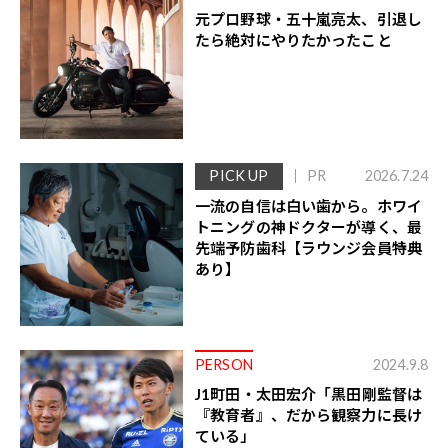
元プロ野球・五十嵐亮太、引退し
たら絶対にやりたかったこと
PICK UP
PR
2026.7.24
一流の自信は白い歯から。ホワイ
トニングの神ドクターが導く、最
先端予防歯科【ラウンジ会員特典
あり】
PERSON
2024.9.8
J1町田・太田宏介「黒田剛監督は
『教育者』、だから観察力に長け
ている」