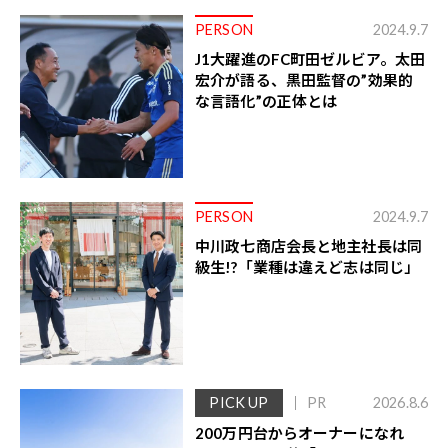
PERSON
2024.9.7
J1大躍進のFC町田ゼルビア。太田
宏介が語る、黒田監督の”効果的
な言語化”の正体とは
PERSON
2024.9.7
中川政七商店会長と地主社長は同
級生!?「業種は違えど志は同じ」
PICK UP
PR
2026.8.6
200万円台からオーナーになれ