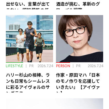
出せない、言葉が出て
酒造が挑む、革新のグ
こない…認知機能の低
ローバル戦略
下を救う、脳のインナ
ーケアとは
LIFESTYLE
PR
2026.7.24
PERSON
PR
2026.7.24
ハリー杉山の相棒、ラ
作家・原田マハ「日本
ンも日常もシームレス
のモノ作りを応援して
に彩るアイヴォルのサ
いきたい」【アイヴァ
ングラス
ン】