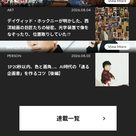
View More
アートというお買い物
ART
2026.08.04
デイヴィッド・ホックニーが明かした、西
洋絵画の巨匠たちの秘密。光学装置で像を
なぞったり、位置取りしていた!?
View More
桝本壮志コラム
PERSON
2026.08.03
1P20秒以内、色と画角…、AI時代の「通る
企画書」を作るコツ【後編】
連載一覧