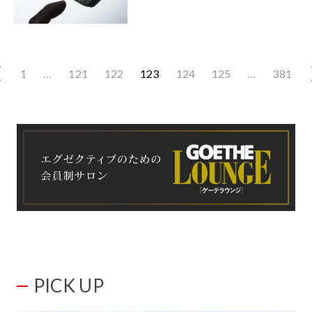
1
…
121
122
123
124
125
…
381
PICK UP