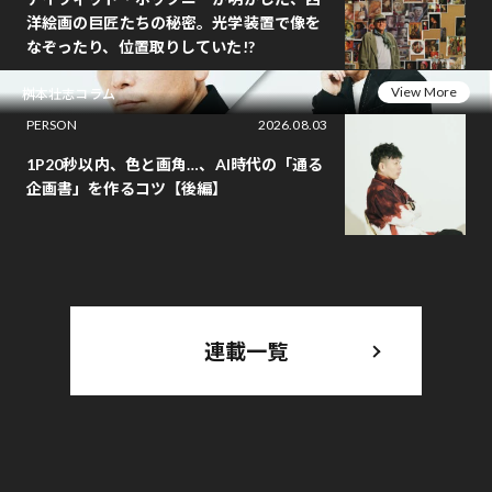
洋絵画の巨匠たちの秘密。光学装置で像を
なぞったり、位置取りしていた!?
View More
桝本壮志コラム
PERSON
2026.08.03
1P20秒以内、色と画角…、AI時代の「通る
企画書」を作るコツ【後編】
連載一覧