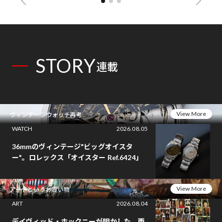
STORY
連載
View More
ヴィンテージウォッチ再考
WATCH
2026.08.05
36mmのヴィンテージ"ビッグオイスタ
ー"。ロレックス「オイスター Ref.6424」
View More
アートというお買い物
ART
2026.08.04
デイヴィッド・ホックニーが明かした、西