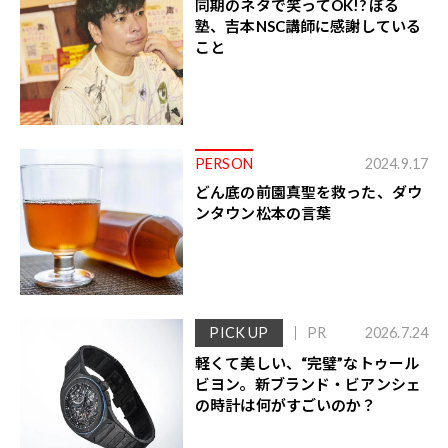
同期のネタで笑ってOK!? ぼる
塾、吉本NSC講師に感謝している
こと
PERSON
2024.9.17
どん底の前園真聖を救った、ダウ
ンタウン松本の言葉
PICK UP
PR
2026.7.24
軽くて美しい、“完璧”なトゥール
ビヨン。新ブランド・ビアンシェ
の時計は何がすごいのか？