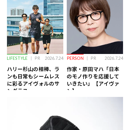
ーケアとは
LIFESTYLE
PR
2026.7.24
PERSON
PR
2026.7.24
ハリー杉山の相棒、ラ
作家・原田マハ「日本
ンも日常もシームレス
のモノ作りを応援して
に彩るアイヴォルのサ
いきたい」【アイヴァ
ングラス
ン】