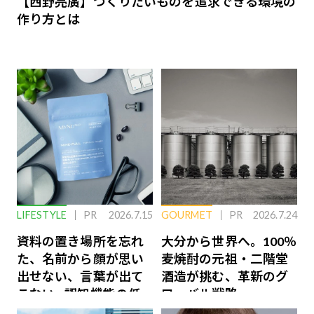
【西野亮廣】つくりたいものを追求できる環境の
作り方とは
LIFESTYLE
PR
2026.7.15
GOURMET
PR
2026.7.24
資料の置き場所を忘れ
大分から世界へ。100％
た、名前から顔が思い
麦焼酎の元祖・二階堂
出せない、言葉が出て
酒造が挑む、革新のグ
こない…認知機能の低
ローバル戦略
下を救う、脳のインナ