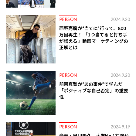
PERSON
2024.9.20
西野亮廣が“当てに”行って、800
万回再生！ 「1つ当てると打ち手
が増える」動画マーケティングの
正解とは
PERSON
2024.9.20
前園真聖が“あの事件”で学んだ
「ポジティブな自己否定」の重要
性
PERSON
2024.9.19
楽天・早川隆久、大学No.1左腕か