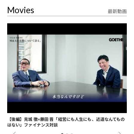
Movies
最新動画
【後編】見城 徹×藤田 晋「経営にも人生にも、近道なんてもの
【
はない」ファイナンス対談
総