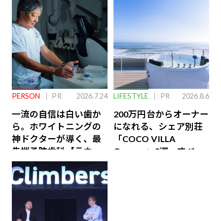
PERSON
PR
2026.7.24
LIFESTYLE
PR
2026.8.6
一流の自信は白い歯か
200万円台からオーナー
ら。ホワイトニングの
になれる、シェア別荘
神ドクターが導く、最
「COCO VILLA
先端予防歯科【ラウン
Owners」3選。すべて
ジ会員特典あり】
が絶景、収益も得られ
るその仕組みとは