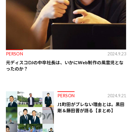
PERSON
2024.9.23
元ディスコDJの中卒社長は、いかにWeb制作の風雲児とな
ったのか？
PERSON
2024.9.21
J1町田がブレない理由とは。黒田
剛＆藤田晋が語る【まとめ】