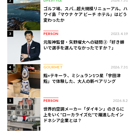
2
LIFESTYLE
2026.7.31
ゴルフ場、スパ…超大規模リニューアル。ハ
ワイ島「マウナ ケア ビーチ ホテル」はどう
変わったか
3
PERSON
2023.4.19
元阪神監督・矢野燿大への疑問②「好き嫌
いで選手を選んでなかったですか？」
4
GOURMET
2026.7.31
鮨×テキーラ、ミシュラン1つ星「宇田津
鮨」で体験した、大人の新ペアリング
5
PERSON
2026.8.2
世界的空調メーカー「ダイキン」のさらに
上をいく“ローカライズ化”で躍進したイン
ドネシア企業とは？