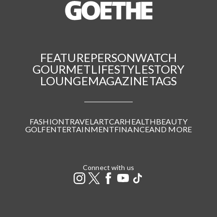
FEATURE
PERSON
WATCH
GOURMET
LIFESTYLE
STORY
LOUNGE
MAGAZINE
TAGS
FASHION
TRAVEL
ART
CAR
HEALTH
BEAUTY
GOLF
ENTERTAINMENT
FINANCE
AND MORE
Connect with us