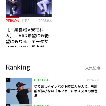
PERSON
PR
2026.8.6
【平尾喜昭 × 安宅和
人】「AIは希望にも絶
望にもなる」データサ
イエンスの先駆者が語
り合うAI時代の意思決
定
Ranking
人気記事
1
LIFESTYLE
2026.7.30
切り返しやインパクト時に力が入り、飛距
離が伸びないゴルファーにオススメの練習
法