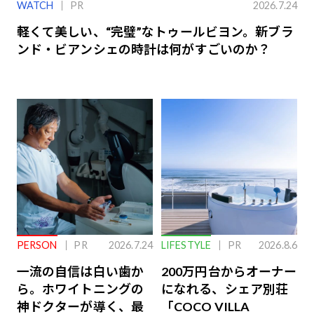
WATCH
PR
2026.7.24
軽くて美しい、“完璧”なトゥールビヨン。新ブラ
ンド・ビアンシェの時計は何がすごいのか？
PERSON
PR
2026.7.24
LIFESTYLE
PR
2026.8.6
一流の自信は白い歯か
200万円台からオーナー
ら。ホワイトニングの
になれる、シェア別荘
神ドクターが導く、最
「COCO VILLA