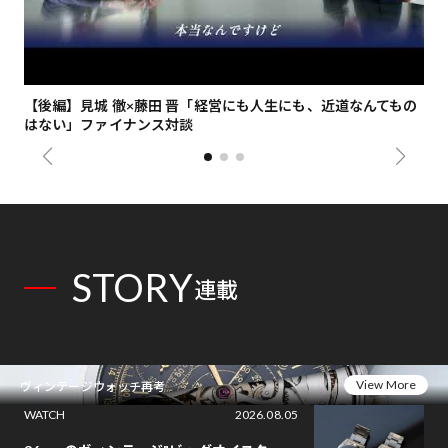
【後編】見城 徹×藤田 晋「経営にも人生にも、近道なんてもの
【
はない」ファイナンス対談
総
STORY
連載
View More
ヴィンテージウォッチ再考
WATCH
2026.08.05