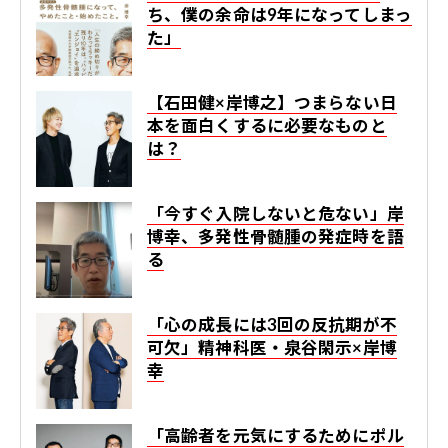
ち、僕の余命は9年になってしまっ
た」
【石田健×岸博之】つまらない日
本を面白くするに必要なものと
は？
「今すぐ入院しないと危ない」岸
博幸、多発性骨髄腫の発症時を語
る
「心の成長には3回の反抗期が不
可欠」精神科医・泉谷閑示×岸博
幸
「高齢者を元気にするためにポル