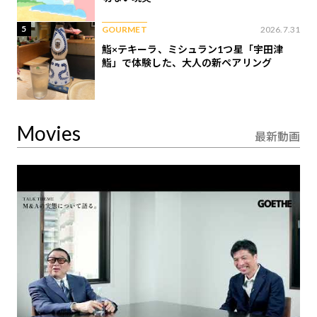
5
GOURMET
2026.7.31
鮨×テキーラ、ミシュラン1つ星「宇田津
鮨」で体験した、大人の新ペアリング
Movies
最新動画