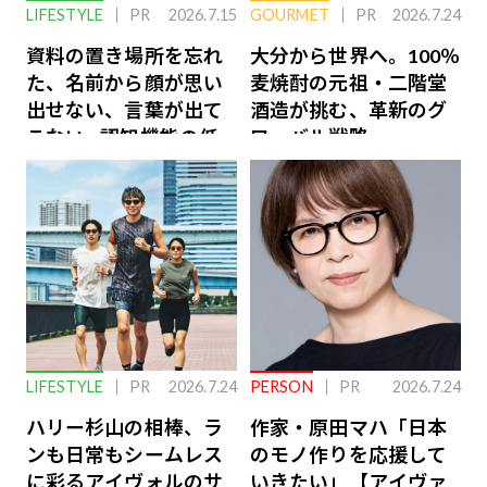
LIFESTYLE
PR
2026.7.15
GOURMET
PR
2026.7.24
資料の置き場所を忘れ
大分から世界へ。100％
た、名前から顔が思い
麦焼酎の元祖・二階堂
出せない、言葉が出て
酒造が挑む、革新のグ
こない…認知機能の低
ローバル戦略
下を救う、脳のインナ
ーケアとは
LIFESTYLE
PR
2026.7.24
PERSON
PR
2026.7.24
ハリー杉山の相棒、ラ
作家・原田マハ「日本
ンも日常もシームレス
のモノ作りを応援して
に彩るアイヴォルのサ
いきたい」【アイヴァ