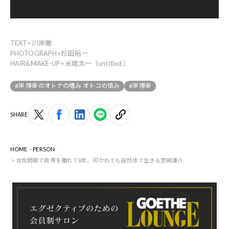
TEXT=川岸徹
PHOTOGRAPH=杉田裕一
HAIR&MAKE-UP=米尾太一（untitled.）
#岸 博幸のオトナの嗜み オトコの慎み
#岸博幸
SHARE
HOME
PERSON
女性問題で政界を離れて8年、叩かれても自然体で生きる宮崎謙介