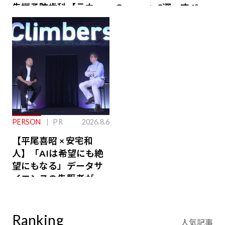
先端予防歯科【ラウン
Owners」3選。すべて
ジ会員特典あり】
が絶景、収益も得られ
るその仕組みとは
PERSON
PR
2026.8.6
【平尾喜昭 × 安宅和
人】「AIは希望にも絶
望にもなる」データサ
イエンスの先駆者が語
り合うAI時代の意思決
定
Ranking
人気記事