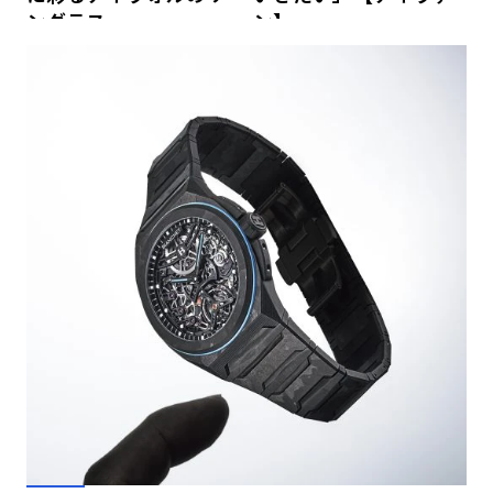
ングラス
ン】