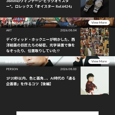
36mmのヴィンテージ"ビッグオイスタ
ー"。ロレックス「オイスター Ref.6424」
View More
アートというお買い物
ART
2026.08.04
デイヴィッド・ホックニーが明かした、西
洋絵画の巨匠たちの秘密。光学装置で像を
なぞったり、位置取りしていた!?
View More
桝本壮志コラム
PERSON
2026.08.03
1P20秒以内、色と画角…、AI時代の「通る
企画書」を作るコツ【後編】