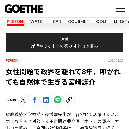
PERSON
WATCH
CAR
GOURMET
GOLF
LIFEST
連載
岸博幸のオトナの嗜み オトコの慎み
PERSON
2025.01.22
女性問題で政界を離れて8年、叩かれ
ても自然体で生きる宮崎謙介
SHARE
慶應義塾大学教授・
岸博幸
先生が、各分野で活躍するいま
気になる人と対談する
不定期連載企画「オトナの嗜み、オ
トコの慎み」
。今回の対談相手は、元衆議院議員・経営コ