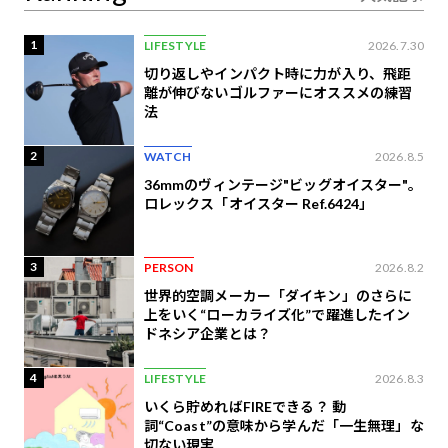
1
LIFESTYLE
2026.7.30
切り返しやインパクト時に力が入り、飛距
離が伸びないゴルファーにオススメの練習
法
2
WATCH
2026.8.5
36mmのヴィンテージ"ビッグオイスター"。
ロレックス「オイスター Ref.6424」
3
PERSON
2026.8.2
世界的空調メーカー「ダイキン」のさらに
上をいく“ローカライズ化”で躍進したイン
ドネシア企業とは？
4
LIFESTYLE
2026.8.3
いくら貯めればFIREできる？ 動
詞“Coast”の意味から学んだ「一生無理」な
切ない現実