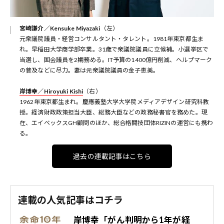
宮崎謙介／Kensuke Miyazaki
（左）
元衆議院議員・経営コンサルタント・タレント。1981年東京都生ま
れ。早稲田大学商学部卒業。31歳で衆議院議員に立候補。小選挙区で
当選し、国会議員を2期務める。IT予算の1400億円削減、ヘルプマーク
の普及などに尽力。妻は元衆議院議員の金子恵美。
岸博幸／Hiroyuki Kishi
（右）
1962年東京都生まれ。慶應義塾大学大学院メディアデザイン研究科教
授。経済財政政策担当大臣、総務大臣などの政務秘書官を務めた。現
在、エイベックスGH顧問のほか、総合格闘技団体RIZINの運営にも携わ
る。
過去の連載記事はこちら
連載の人気記事はコチラ
岸博幸「がん判明から1年が経