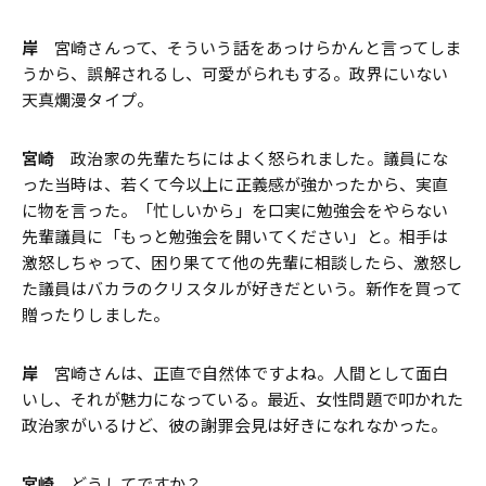
岸
宮崎さんって、そういう話をあっけらかんと言ってしま
うから、誤解されるし、可愛がられもする。政界にいない
天真爛漫タイプ。
宮崎
政治家の先輩たちにはよく怒られました。議員にな
った当時は、若くて今以上に正義感が強かったから、実直
に物を言った。「忙しいから」を口実に勉強会をやらない
先輩議員に「もっと勉強会を開いてください」と。相手は
激怒しちゃって、困り果てて他の先輩に相談したら、激怒し
た議員はバカラのクリスタルが好きだという。新作を買って
贈ったりしました。
岸
宮崎さんは、正直で自然体ですよね。人間として面白
いし、それが魅力になっている。最近、女性問題で叩かれた
政治家がいるけど、彼の謝罪会見は好きになれなかった。
宮崎
どうしてですか？