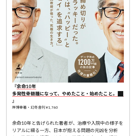
『
余命10年
多発性骨髄腫になって、やめたこと・始めたこと。
』
岸博幸著・幻冬舎刊 ¥1,760
余命10年と告げられた著者が、治療や入院中の様子を
リアルに綴る一方、日本が抱える問題の元凶を分析