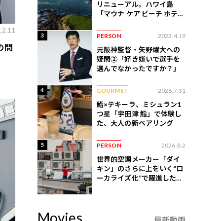
リニューアル。ハワイ島
「マウナ ケア ビーチ ホテ
ル」はどう変わったか
12.11
3
PERSON
2023.4.19
の問
元阪神監督・矢野燿大への
疑問②「好き嫌いで選手を
選んでなかったですか？」
4
GOURMET
2026.7.31
鮨×テキーラ、ミシュラン1
つ星「宇田津 鮨」で体験し
た、大人の新ペアリング
5
PERSON
2026.8.2
世界的空調メーカー「ダイ
キン」のさらに上をいく“ロ
ーカライズ化”で躍進したイ
ンドネシア企業とは？
Movies
最新動画