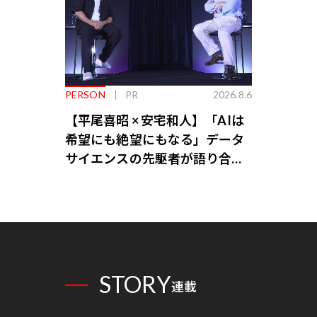
PERSON
PR
2026.8.6
【平尾喜昭 × 安宅和人】「AIは
希望にも絶望にもなる」データ
サイエンスの先駆者が語り合う
AI時代の意思決定
STORY
連載