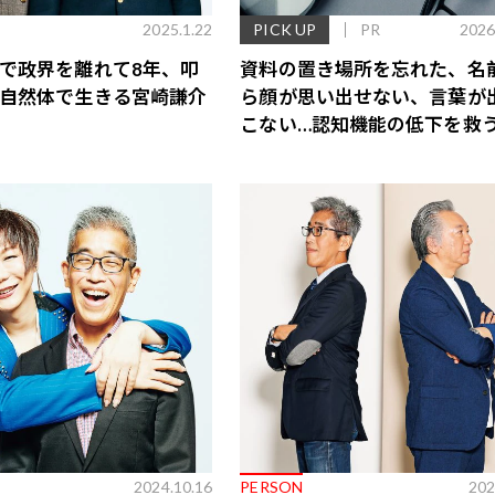
2025.1.22
PICK UP
PR
2026
で政界を離れて8年、叩
資料の置き場所を忘れた、名
自然体で生きる宮崎謙介
ら顔が思い出せない、言葉が
こない…認知機能の低下を救
脳のインナーケアとは
歌舞伎俳優・尾上右近が休息を過
前列ホテル「UMITO 熱海 別邸」
2024.10.16
PERSON
202