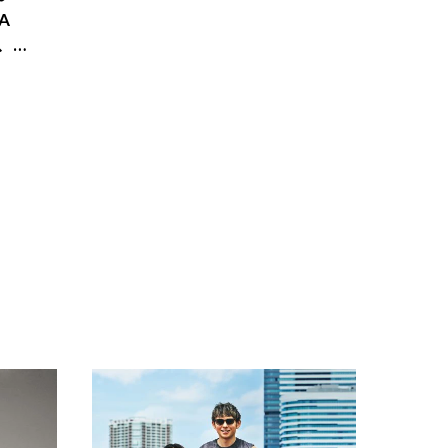
A
景、収