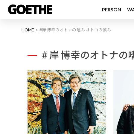
PERSON
W
HOME
#岸 博幸のオトナの嗜み オトコの慎み
# 岸 博幸のオトナの