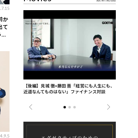
.7.15
前か
出て
う、
ごした、海最
【後編】見城 徹×藤田 晋「経営にも人生にも、
【ゲーテ9
近道なんてものはない」ファイナンス対談
ンタビュー
ジネス戦略
4.9.5