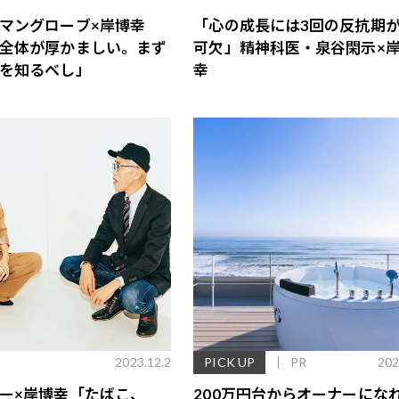
マングローブ×岸博幸
「心の成長には3回の反抗期
全体が厚かましい。まず
可欠」精神科医・泉谷閑示×
を知るべし」
幸
2023.12.2
PICK UP
PR
202
ー×岸博幸「たばこ、
200万円台からオーナーにな