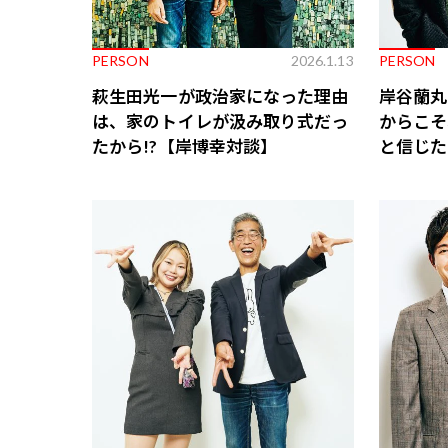
PERSON
2026.1.13
PERSON
萩生田光一が政治家になった理由
岸谷蘭丸
は、家のトイレが汲み取り式だっ
からこそ
たから!?【岸博幸対談】
と信じた