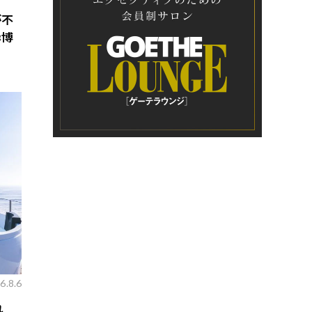
が不
岸博
6.8.6
れ