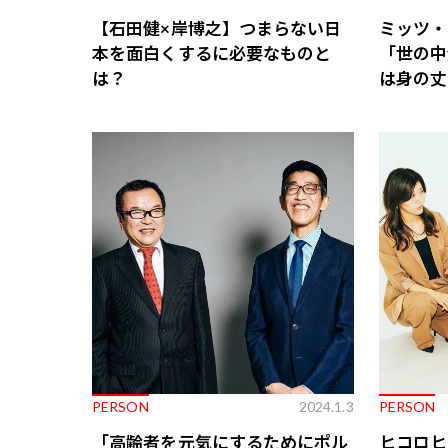
【石田健×岸博之】つまらない日
ミッツ・
本を面白くするに必要なものと
「世の中
は？
は身の丈
PERSON
2024.1.3
PERSON
「高齢者を元気にするためにポル
ヒコロヒ