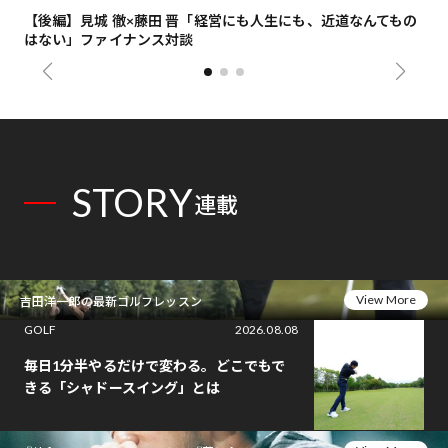
【後編】見城 徹×藤田 晋「経営にも人生にも、近道なんてもの
【
はない」ファイナンス対談
総
STORY
連載
View More
吉田洋一郎の最新ゴルフレッスン
GOLF
2026.08.08
毎日1分半やるだけで変わる。どこでもで
きる「シャドースイング」とは