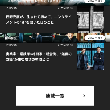
View More
『革命のファンファーレ』から『夢と金』
PERSON
2026.08.07
西野亮廣が、生まれて初めて、エンタテイ
メントの“音”を聞いた日のこと
View More
相師相愛
PERSON
2026.08.07
実業家・堀鉄平×格闘家・朝倉海、“無償の
支援”が生む成功の循環とは
連載一覧