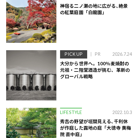
神宿る二ノ瀬の地に広がる､絶景
の紅葉庭園「白龍園」
PICK UP
PR
2026.7.24
大分から世界へ。100％麦焼酎の
元祖・二階堂酒造が挑む、革新の
グローバル戦略
LIFESTYLE
2022.10.3
秀吉の野望が垣間見える､千利休
が作庭した露地の庭「大徳寺 黄梅
院 直中庭」