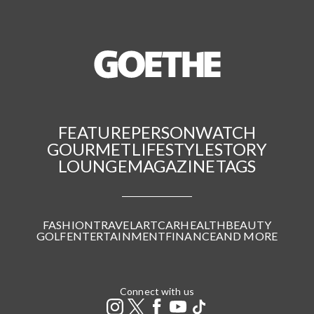
FEATURE
PERSON
WATCH
GOURMET
LIFESTYLE
STORY
LOUNGE
MAGAZINE
TAGS
FASHION
TRAVEL
ART
CAR
HEALTH
BEAUTY
GOLF
ENTERTAINMENT
FINANCE
AND MORE
Connect with us