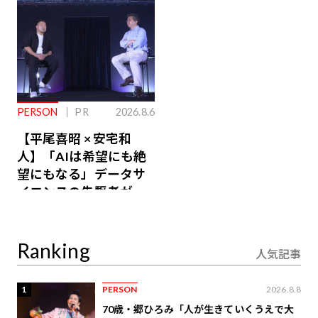
PERSON
PR
2026.8.6
【平尾喜昭 × 安宅和
人】「AIは希望にも絶
望にもなる」データサ
イエンスの先駆者が語
り合うAI時代の意思決
定
Ranking
人気記事
1
PERSON
2026.8.8
70歳・郷ひろみ「人が生きていくうえで大