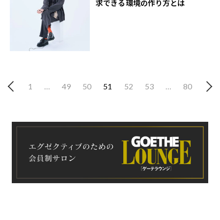
求できる環境の作り方とは
1
…
49
50
51
52
53
…
80