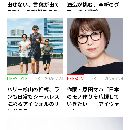
出せない、言葉が出て
酒造が挑む、革新のグ
こない…認知機能の低
ローバル戦略
下を救う、脳のインナ
ーケアとは
LIFESTYLE
PR
2026.7.24
PERSON
PR
2026.7.24
ハリー杉山の相棒、ラ
作家・原田マハ「日本
ンも日常もシームレス
のモノ作りを応援して
に彩るアイヴォルのサ
いきたい」【アイヴァ
ングラス
ン】