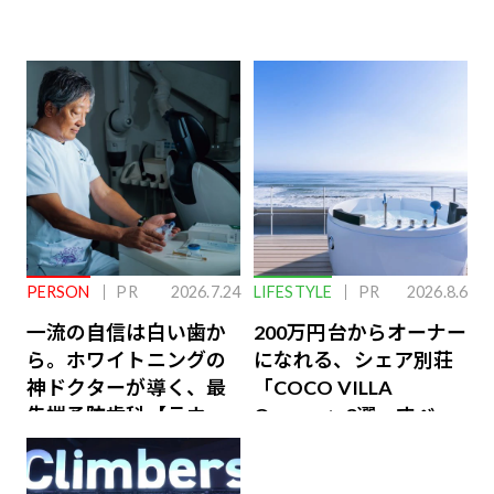
PERSON
PR
2026.7.24
LIFESTYLE
PR
2026.8.6
一流の自信は白い歯か
200万円台からオーナー
ら。ホワイトニングの
になれる、シェア別荘
神ドクターが導く、最
「COCO VILLA
先端予防歯科【ラウン
Owners」3選。すべて
ジ会員特典あり】
が絶景、収益も得られ
るその仕組みとは