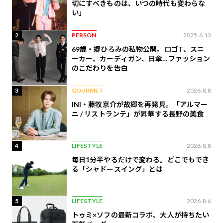
切にすべきものは、いつの時代も変わらな
い」
2
PERSON
2025.6.13
69歳・郷ひろみの私物公開。ロゴT、スニ
ーカー、カーディガン、日傘…ファッション
のこだわりを告白
3
GOURMET
2026.8.8
INI・藤牧京介が故郷を再発見。「アルマー
ニ / リストランテ」が昇華する長野の美食
4
LIFESTYLE
2026.8.8
毎日1分半やるだけで変わる。どこでもでき
る「シャドースイング」とは
5
LIFESTYLE
2026.8.6
トゥミ×ソフの最新コラボ、大人が持ちたい