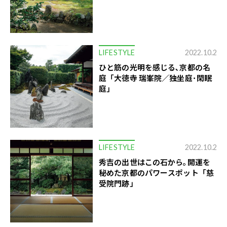
LIFESTYLE
2022.10.2
ひと筋の光明を感じる､京都の名
庭「大徳寺 瑞峯院／独坐庭･閑眠
庭」
LIFESTYLE
2022.10.2
秀吉の出世はこの石から｡開運を
秘めた京都のパワースポット「慈
受院門跡」