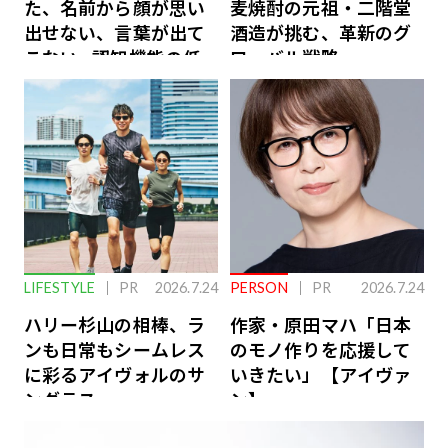
た、名前から顔が思い
麦焼酎の元祖・二階堂
出せない、言葉が出て
酒造が挑む、革新のグ
こない…認知機能の低
ローバル戦略
下を救う、脳のインナ
ーケアとは
LIFESTYLE
PR
2026.7.24
PERSON
PR
2026.7.24
ハリー杉山の相棒、ラ
作家・原田マハ「日本
ンも日常もシームレス
のモノ作りを応援して
に彩るアイヴォルのサ
いきたい」【アイヴァ
ングラス
ン】