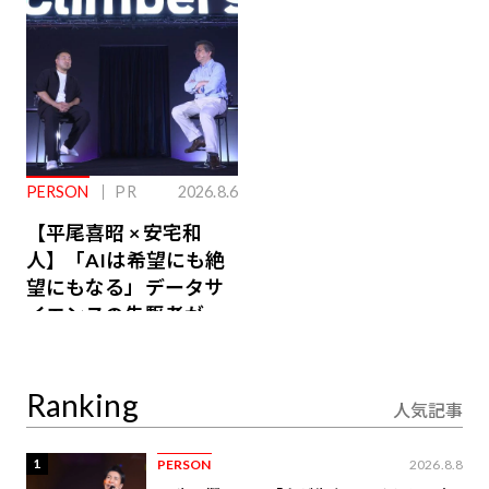
PERSON
PR
2026.8.6
【平尾喜昭 × 安宅和
人】「AIは希望にも絶
望にもなる」データサ
イエンスの先駆者が語
り合うAI時代の意思決
定
Ranking
人気記事
1
PERSON
2026.8.8