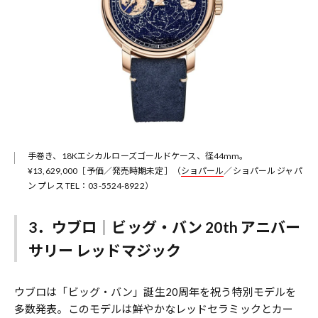
手巻き、18Kエシカルローズゴールドケース、径44mm。
¥13,629,000［予価／発売時期未定］（
ショパール
／ショパール ジャパ
ン プレス TEL：03-5524-8922）
3．ウブロ｜ビッグ・バン 20th アニバー
サリー レッドマジック
ウブロは「ビッグ・バン」誕生20周年を祝う特別モデルを
多数発表。このモデルは鮮やかなレッドセラミックとカー