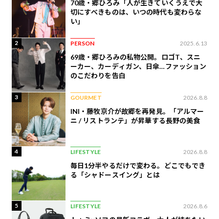
70歳・郷ひろみ「人が生きていくうえで大
切にすべきものは、いつの時代も変わらな
い」
2
PERSON
2025.6.13
69歳・郷ひろみの私物公開。ロゴT、スニ
ーカー、カーディガン、日傘…ファッション
のこだわりを告白
3
GOURMET
2026.8.8
INI・藤牧京介が故郷を再発見。「アルマー
ニ / リストランテ」が昇華する長野の美食
4
LIFESTYLE
2026.8.8
毎日1分半やるだけで変わる。どこでもでき
る「シャドースイング」とは
5
LIFESTYLE
2026.8.6