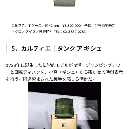
自動巻き、Tiケース、径42mm。¥8,305,000［予価／発売時期未定］
（クロノスイス／栄光時計 TEL：03-3837-0783）
5．カルティエ｜タンク ア ギシェ
1928年に誕生した伝説的モデルが復活。ジャンピングアワ
ーと回転ディスクを、小窓（ギシェ）から覗かせて時刻表示
を行う。研ぎ澄まされた美学を感じる時計だ。