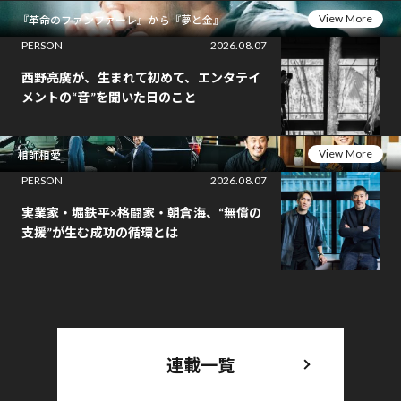
View More
『革命のファンファーレ』から『夢と金』
PERSON
2026.08.07
西野亮廣が、生まれて初めて、エンタテイ
メントの“音”を聞いた日のこと
View More
相師相愛
PERSON
2026.08.07
実業家・堀鉄平×格闘家・朝倉海、“無償の
支援”が生む成功の循環とは
連載一覧