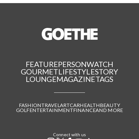
FEATURE
PERSON
WATCH
GOURMET
LIFESTYLE
STORY
LOUNGE
MAGAZINE
TAGS
FASHION
TRAVEL
ART
CAR
HEALTH
BEAUTY
GOLF
ENTERTAINMENT
FINANCE
AND MORE
Connect with us