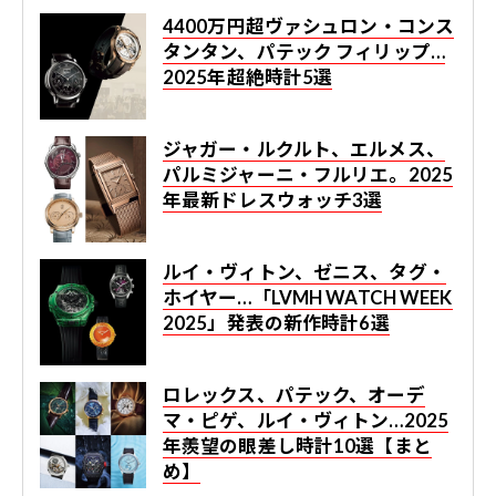
4400万円超ヴァシュロン・コンス
タンタン、パテック フィリップ…
2025年超絶時計5選
ジャガー・ルクルト、エルメス、
パルミジャーニ・フルリエ。2025
年最新ドレスウォッチ3選
ルイ・ヴィトン、ゼニス、タグ・
ホイヤー…「LVMH WATCH WEEK
2025」発表の新作時計6選
ロレックス、パテック、オーデ
マ・ピゲ、ルイ・ヴィトン…2025
年羨望の眼差し時計10選【まと
め】