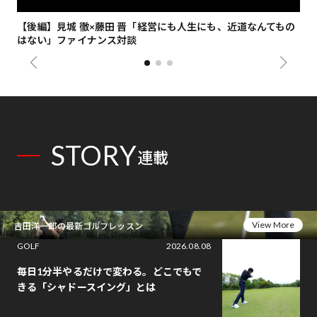
【後編】見城 徹×藤田 晋「経営にも人生にも、近道なんてもの
【
はない」ファイナンス対談
総
STORY
連載
View More
吉田洋一郎の最新ゴルフレッスン
GOLF
2026.08.08
毎日1分半やるだけで変わる。どこでもで
きる「シャドースイング」とは