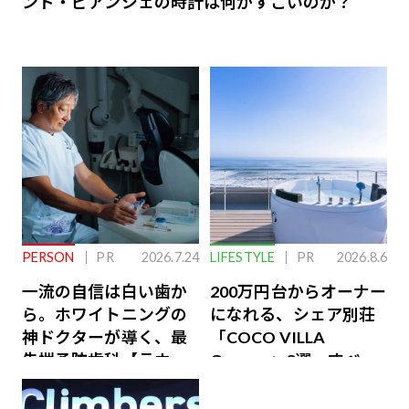
ンド・ビアンシェの時計は何がすごいのか？
PERSON
PR
2026.7.24
LIFESTYLE
PR
2026.8.6
一流の自信は白い歯か
200万円台からオーナー
ら。ホワイトニングの
になれる、シェア別荘
神ドクターが導く、最
「COCO VILLA
先端予防歯科【ラウン
Owners」3選。すべて
ジ会員特典あり】
が絶景、収益も得られ
るその仕組みとは