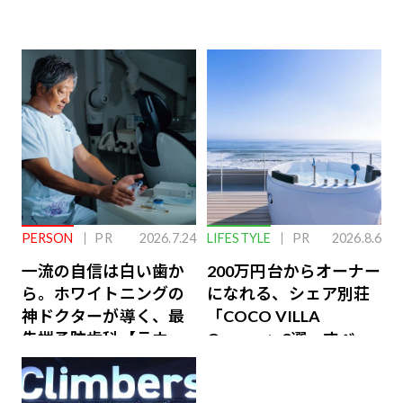
PERSON
PR
2026.7.24
LIFESTYLE
PR
2026.8.6
一流の自信は白い歯か
200万円台からオーナー
ら。ホワイトニングの
になれる、シェア別荘
神ドクターが導く、最
「COCO VILLA
先端予防歯科【ラウン
Owners」3選。すべて
ジ会員特典あり】
が絶景、収益も得られ
るその仕組みとは