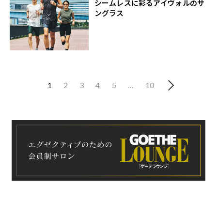
シームレスに彩るアイヴォルのサ
ングラス
1
2
3
4
5
…
10