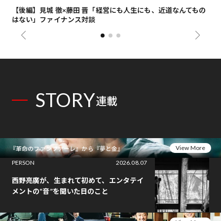
【後編】見城 徹×藤田 晋「経営にも人生にも、近道なんてもの
【
はない」ファイナンス対談
総
STORY
連載
View More
『革命のファンファーレ』から『夢と金』
PERSON
2026.08.07
西野亮廣が、生まれて初めて、エンタテイ
メントの“音”を聞いた日のこと