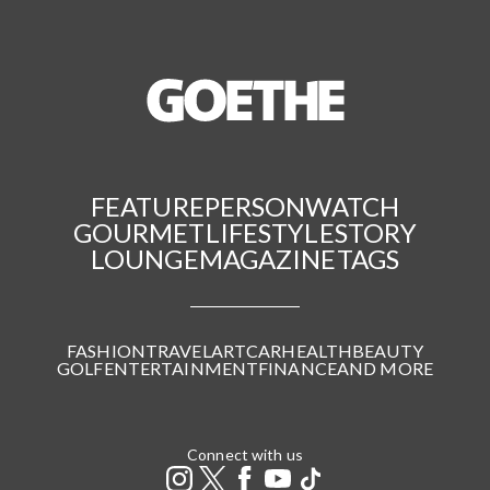
FEATURE
PERSON
WATCH
GOURMET
LIFESTYLE
STORY
LOUNGE
MAGAZINE
TAGS
FASHION
TRAVEL
ART
CAR
HEALTH
BEAUTY
GOLF
ENTERTAINMENT
FINANCE
AND MORE
Connect with us