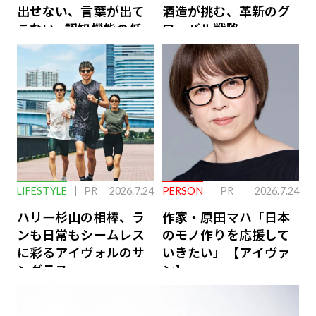
出せない、言葉が出て
酒造が挑む、革新のグ
こない…認知機能の低
ローバル戦略
下を救う、脳のインナ
ーケアとは
LIFESTYLE
PR
2026.7.24
PERSON
PR
2026.7.24
ハリー杉山の相棒、ラ
作家・原田マハ「日本
ンも日常もシームレス
のモノ作りを応援して
に彩るアイヴォルのサ
いきたい」【アイヴァ
ングラス
ン】