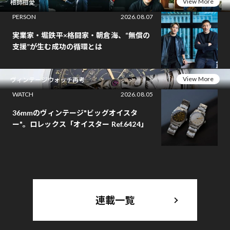
View More
相師相愛
PERSON
2026.08.07
実業家・堀鉄平×格闘家・朝倉海、“無償の
支援”が生む成功の循環とは
View More
ヴィンテージウォッチ再考
WATCH
2026.08.05
36mmのヴィンテージ"ビッグオイスタ
ー"。ロレックス「オイスター Ref.6424」
連載一覧