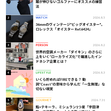
離が伸びないゴルファーにオススメの練習
法
2
WATCH
2026.8.5
36mmのヴィンテージ"ビッグオイスター"。
ロレックス「オイスター Ref.6424」
3
PERSON
2026.8.2
世界的空調メーカー「ダイキン」のさらに
上をいく“ローカライズ化”で躍進したイン
ドネシア企業とは？
4
LIFESTYLE
2026.8.3
いくら貯めればFIREできる？ 動
詞“Coast”の意味から学んだ「一生無理」な
切ない現実
5
GOURMET
2026.7.31
鮨×テキーラ、ミシュラン1つ星「宇田津