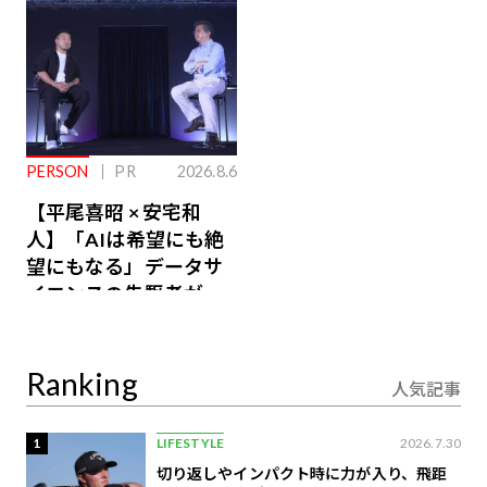
PERSON
PR
2026.8.6
【平尾喜昭 × 安宅和
人】「AIは希望にも絶
望にもなる」データサ
イエンスの先駆者が語
り合うAI時代の意思決
定
Ranking
人気記事
1
LIFESTYLE
2026.7.30
切り返しやインパクト時に力が入り、飛距