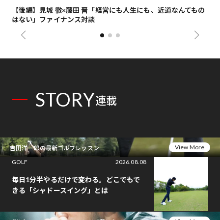
【後編】見城 徹×藤田 晋「経営にも人生にも、近道なんてもの
【
はない」ファイナンス対談
総
STORY
連載
View More
吉田洋一郎の最新ゴルフレッスン
GOLF
2026.08.08
毎日1分半やるだけで変わる。どこでもで
きる「シャドースイング」とは