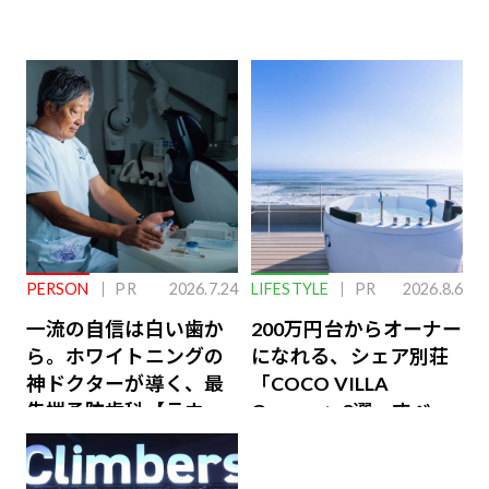
PERSON
PR
2026.7.24
LIFESTYLE
PR
2026.8.6
一流の自信は白い歯か
200万円台からオーナー
ら。ホワイトニングの
になれる、シェア別荘
神ドクターが導く、最
「COCO VILLA
先端予防歯科【ラウン
Owners」3選。すべて
ジ会員特典あり】
が絶景、収益も得られ
るその仕組みとは