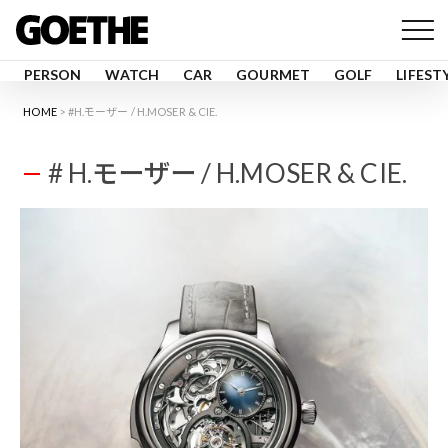
PERSON
WATCH
CAR
GOURMET
GOLF
LIFEST
HOME
#H.モーザー / H.MOSER & CIE.
# H.モーザー / H.MOSER & CIE.