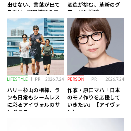
出せない、言葉が出て
酒造が挑む、革新のグ
こない…認知機能の低
ローバル戦略
下を救う、脳のインナ
ーケアとは
LIFESTYLE
PR
2026.7.24
PERSON
PR
2026.7.24
ハリー杉山の相棒、ラ
作家・原田マハ「日本
ンも日常もシームレス
のモノ作りを応援して
に彩るアイヴォルのサ
いきたい」【アイヴァ
ングラス
ン】