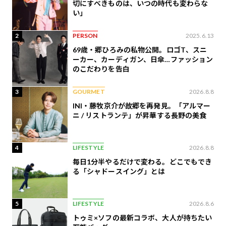
切にすべきものは、いつの時代も変わらな
い」
2
PERSON
2025.6.13
69歳・郷ひろみの私物公開。ロゴT、スニ
ーカー、カーディガン、日傘…ファッション
のこだわりを告白
3
GOURMET
2026.8.8
INI・藤牧京介が故郷を再発見。「アルマー
ニ / リストランテ」が昇華する長野の美食
4
LIFESTYLE
2026.8.8
毎日1分半やるだけで変わる。どこでもでき
る「シャドースイング」とは
5
LIFESTYLE
2026.8.6
トゥミ×ソフの最新コラボ、大人が持ちたい