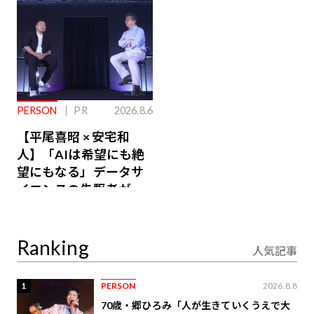
PERSON
PR
2026.8.6
【平尾喜昭 × 安宅和
人】「AIは希望にも絶
望にもなる」データサ
イエンスの先駆者が語
り合うAI時代の意思決
定
Ranking
人気記事
1
PERSON
2026.8.8
70歳・郷ひろみ「人が生きていくうえで大