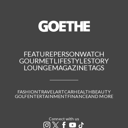
FEATURE
PERSON
WATCH
GOURMET
LIFESTYLE
STORY
LOUNGE
MAGAZINE
TAGS
FASHION
TRAVEL
ART
CAR
HEALTH
BEAUTY
GOLF
ENTERTAINMENT
FINANCE
AND MORE
Connect with us