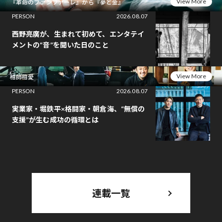
View More
『革命のファンファーレ』から『夢と金』
PERSON
2026.08.07
西野亮廣が、生まれて初めて、エンタテイ
メントの“音”を聞いた日のこと
View More
相師相愛
PERSON
2026.08.07
実業家・堀鉄平×格闘家・朝倉海、“無償の
支援”が生む成功の循環とは
連載一覧