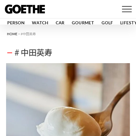
PERSON
WATCH
CAR
GOURMET
GOLF
LIFEST
HOME
#中田英寿
# 中田英寿