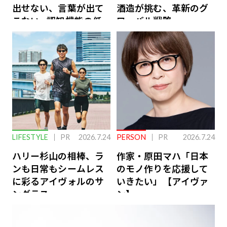
出せない、言葉が出て
酒造が挑む、革新のグ
こない…認知機能の低
ローバル戦略
下を救う、脳のインナ
ーケアとは
LIFESTYLE
PR
2026.7.24
PERSON
PR
2026.7.24
ハリー杉山の相棒、ラ
作家・原田マハ「日本
ンも日常もシームレス
のモノ作りを応援して
に彩るアイヴォルのサ
いきたい」【アイヴァ
ングラス
ン】