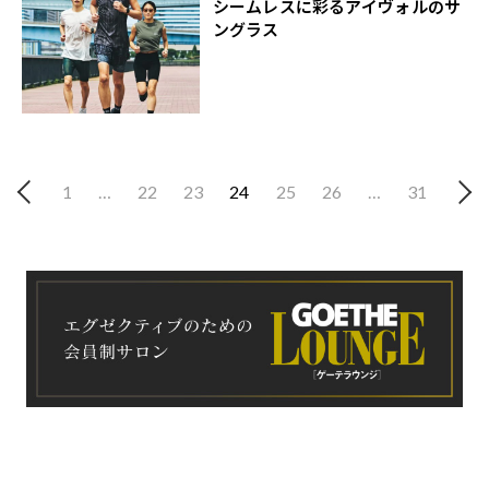
シームレスに彩るアイヴォルのサ
ングラス
1
…
22
23
24
25
26
…
31