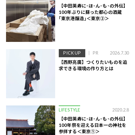
【中田英寿に･ほ･ん･も･の外伝】
100年ぶりに蘇った都心の酒蔵
｢東京港醸造｣＜東京②＞
PICK UP
PR
2026.7.30
【西野亮廣】つくりたいものを追
求できる環境の作り方とは
LIFESTYLE
2020.2.8
【中田英寿に･ほ･ん･も･の外伝】
100年祭を迎える日本一の神社を
参拝する＜東京①＞