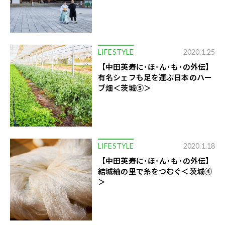
LIFESTYLE
2020.1.25
【中田英寿に･ほ･ん･も･の外伝】
有名シェフも足を運ぶ日本のハー
ブ畑＜茨城⑤＞
LIFESTYLE
2020.1.18
【中田英寿に･ほ･ん･も･の外伝】
結城紬の里で糸をつむぐ＜茨城④
＞