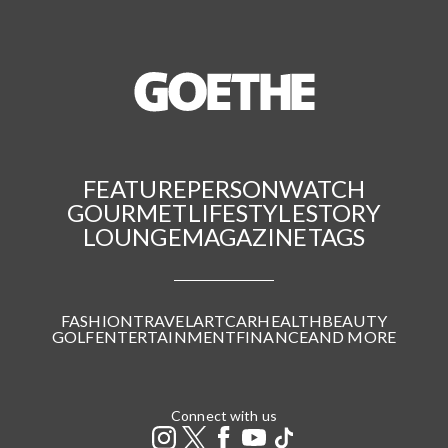
FEATURE
PERSON
WATCH
GOURMET
LIFESTYLE
STORY
LOUNGE
MAGAZINE
TAGS
FASHION
TRAVEL
ART
CAR
HEALTH
BEAUTY
GOLF
ENTERTAINMENT
FINANCE
AND MORE
Connect with us