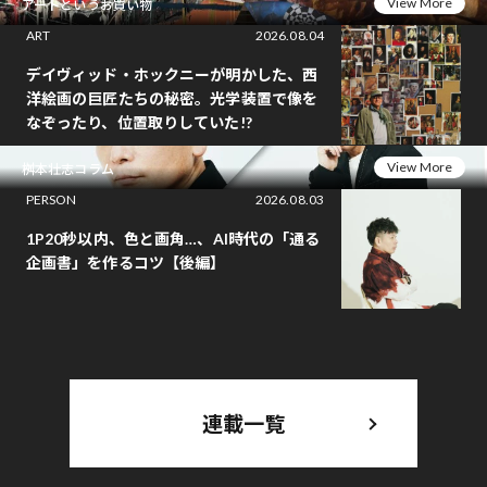
View More
アートというお買い物
ART
2026.08.04
デイヴィッド・ホックニーが明かした、西
洋絵画の巨匠たちの秘密。光学装置で像を
なぞったり、位置取りしていた!?
View More
桝本壮志コラム
PERSON
2026.08.03
1P20秒以内、色と画角…、AI時代の「通る
企画書」を作るコツ【後編】
連載一覧