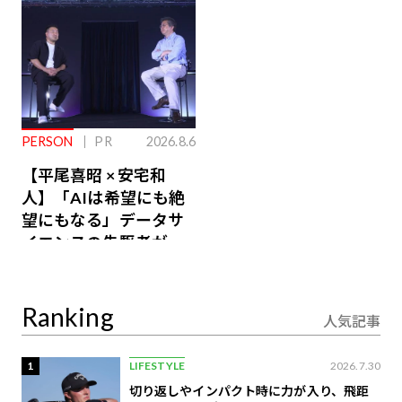
PERSON
PR
2026.8.6
【平尾喜昭 × 安宅和
人】「AIは希望にも絶
望にもなる」データサ
イエンスの先駆者が語
り合うAI時代の意思決
定
Ranking
人気記事
1
LIFESTYLE
2026.7.30
切り返しやインパクト時に力が入り、飛距