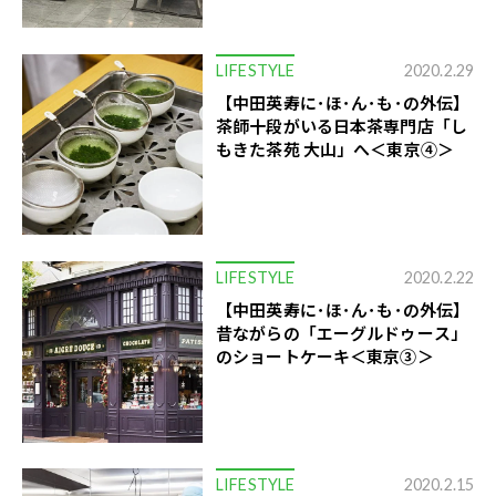
LIFESTYLE
2020.2.29
【中田英寿に･ほ･ん･も･の外伝】
茶師十段がいる日本茶専門店「し
もきた茶苑 大山」へ＜東京④＞
LIFESTYLE
2020.2.22
【中田英寿に･ほ･ん･も･の外伝】
昔ながらの「エーグルドゥース」
のショートケーキ＜東京③＞
LIFESTYLE
2020.2.15