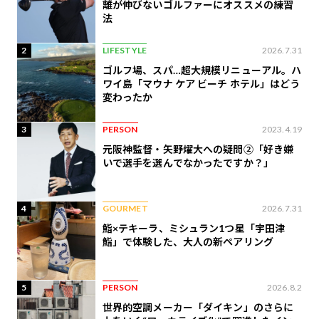
離が伸びないゴルファーにオススメの練習
法
2
LIFESTYLE
2026.7.31
ゴルフ場、スパ…超大規模リニューアル。ハ
ワイ島「マウナ ケア ビーチ ホテル」はどう
変わったか
3
PERSON
2023.4.19
元阪神監督・矢野燿大への疑問②「好き嫌
いで選手を選んでなかったですか？」
4
GOURMET
2026.7.31
鮨×テキーラ、ミシュラン1つ星「宇田津
鮨」で体験した、大人の新ペアリング
5
PERSON
2026.8.2
世界的空調メーカー「ダイキン」のさらに