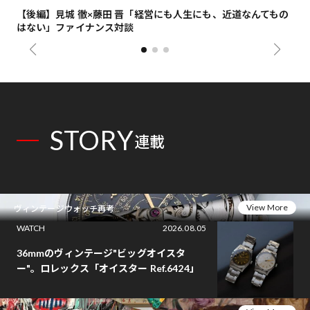
【後編】見城 徹×藤田 晋「経営にも人生にも、近道なんてもの
【
はない」ファイナンス対談
総
STORY
連載
View More
ヴィンテージウォッチ再考
WATCH
2026.08.05
36mmのヴィンテージ"ビッグオイスタ
ー"。ロレックス「オイスター Ref.6424」