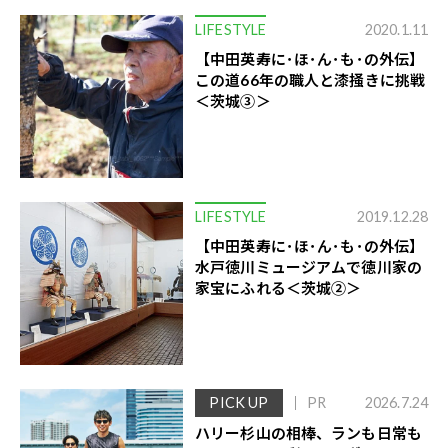
LIFESTYLE
2020.1.11
【中田英寿に･ほ･ん･も･の外伝】
この道66年の職人と漆掻きに挑戦
＜茨城③＞
LIFESTYLE
2019.12.28
【中田英寿に･ほ･ん･も･の外伝】
水戸徳川ミュージアムで徳川家の
家宝にふれる＜茨城②＞
PICK UP
PR
2026.7.24
ハリー杉山の相棒、ランも日常も