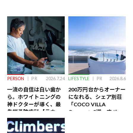
PERSON
PR
2026.7.24
LIFESTYLE
PR
2026.8.6
一流の自信は白い歯か
200万円台からオーナー
ら。ホワイトニングの
になれる、シェア別荘
神ドクターが導く、最
「COCO VILLA
先端予防歯科【ラウン
Owners」3選。すべて
ジ会員特典あり】
が絶景、収益も得られ
るその仕組みとは