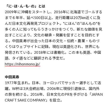
「に･ほ･ん･も･の」とは
2009年に沖縄をスタートし、2016年に北海道でゴールする
まで６年半、延べ500日以上、走行距離は20万km近くに及
んだ日本文化再発見プロジェクト。"にほん”の”ほんもの"を
多くの人に知ってもらうきっかけをつくり、新たな価値を見
出すことにより、文化の継承・発展を促すことを目的とす
る。中田英寿が出会った日本の文化・伝統・農業・ものづ
くりはウェブサイトに記録。現在は英語化され、世界にも
発信されている。2018年には書籍化。この本も英語、中国
語、タイ語などに翻訳される予定だ。
https://nihonmono.jp/
中田英寿
1977年生まれ。日本、ヨーロッパでサッカー選手として活
躍。W杯は3大会続出場。2006年に現役引退後は、国内外
の旅を続ける。2016年、日本文化のPRを手がける「JAPAN
CRAFT SAKE COMPANY」を設立。