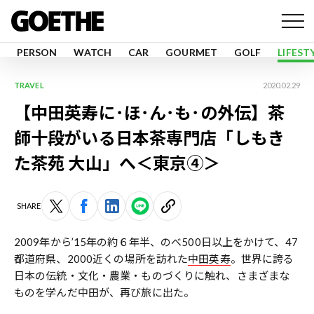
PERSON
WATCH
CAR
GOURMET
GOLF
LIFEST
TRAVEL
2020.02.29
【中田英寿に･ほ･ん･も･の外伝】茶
師十段がいる日本茶専門店「しもき
た茶苑 大山」へ＜東京④＞
SHARE
2009年から’15年の約６年半、のべ500日以上をかけて、47
都道府県、2000近くの場所を訪れた
中田英寿
。世界に誇る
日本の伝統・文化・農業・ものづくりに触れ、さまざまな
ものを学んだ中田が、再び旅に出た。