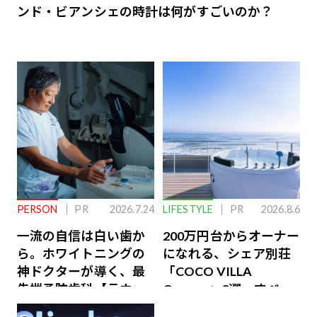
ンド・ビアンシェの時計は何がすごいのか？
PERSON
PR
2026.7.24
LIFESTYLE
PR
2026.8.6
一流の自信は白い歯か
200万円台からオーナー
ら。ホワイトニングの
になれる、シェア別荘
神ドクターが導く、最
「COCO VILLA
先端予防歯科【ラウン
Owners」3選。すべて
ジ会員特典あり】
が絶景、収益も得られ