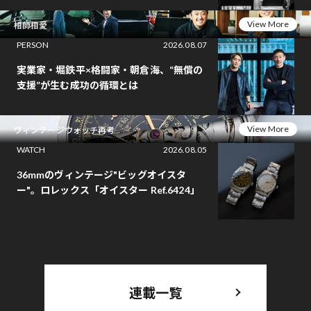
View More
相師相愛
PERSON
2026.08.07
実業家・堀鉄平×格闘家・朝倉海、“無償の
支援”が生む成功の循環とは
View More
ヴィンテージウォッチ再考
WATCH
2026.08.05
36mmのヴィンテージ"ビッグオイスタ
ー"。ロレックス「オイスター Ref.6424」
連載一覧