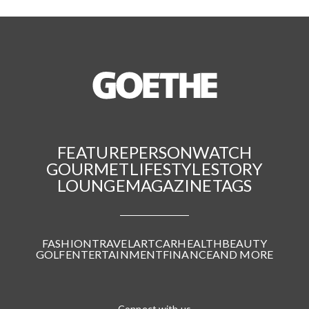
FEATURE
PERSON
WATCH
GOURMET
LIFESTYLE
STORY
LOUNGE
MAGAZINE
TAGS
FASHION
TRAVEL
ART
CAR
HEALTH
BEAUTY
GOLF
ENTERTAINMENT
FINANCE
AND MORE
Connect with us