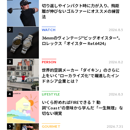
切り返しやインパクト時に力が入り、飛距
離が伸びないゴルファーにオススメの練習
法
2
WATCH
2026.8.5
36mmのヴィンテージ"ビッグオイスター"。
ロレックス「オイスター Ref.6424」
3
PERSON
2026.8.2
世界的空調メーカー「ダイキン」のさらに
上をいく“ローカライズ化”で躍進したイン
ドネシア企業とは？
4
LIFESTYLE
2026.8.3
いくら貯めればFIREできる？ 動
詞“Coast”の意味から学んだ「一生無理」な
切ない現実
5
GOURMET
2026.7.31