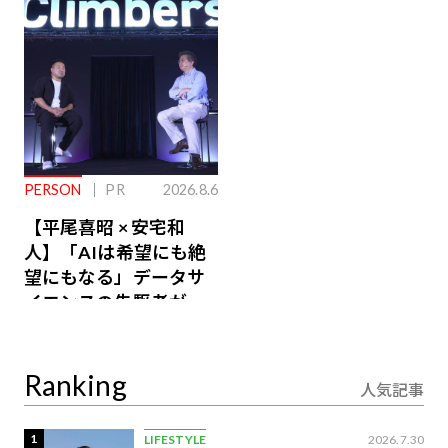
るその仕組みとは
PERSON
PR
2026.8.6
【平尾喜昭 × 安宅和
人】「AIは希望にも絶
望にもなる」データサ
イエンスの先駆者が語
り合うAI時代の意思決
定
Ranking
人気記事
1
LIFESTYLE
2026.7.30