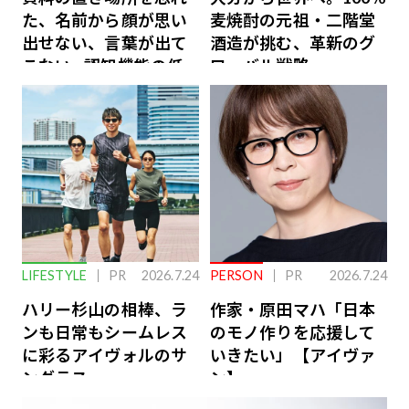
た、名前から顔が思い
麦焼酎の元祖・二階堂
出せない、言葉が出て
酒造が挑む、革新のグ
こない…認知機能の低
ローバル戦略
下を救う、脳のインナ
ーケアとは
LIFESTYLE
PR
2026.7.24
PERSON
PR
2026.7.24
ハリー杉山の相棒、ラ
作家・原田マハ「日本
ンも日常もシームレス
のモノ作りを応援して
に彩るアイヴォルのサ
いきたい」【アイヴァ
ングラス
ン】