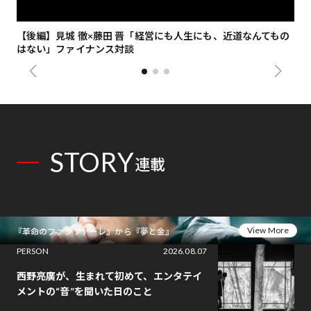
【後編】見城 徹×藤田 晋「経営にも人生にも、近道なんてもの
【
はない」ファイナンス対談
総
STORY
連載
View More
『革命のファンファーレ』から『夢と金』
PERSON
2026.08.07
西野亮廣が、生まれて初めて、エンタテイ
メントの“音”を聞いた日のこと