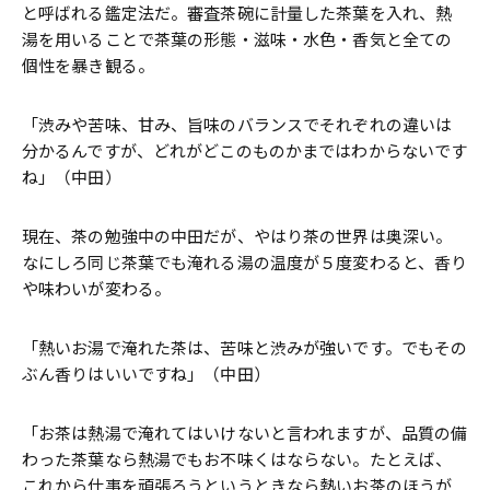
と呼ばれる鑑定法だ。審査茶碗に計量した茶葉を入れ、熱
湯を用いることで茶葉の形態・滋味・水色・香気と全ての
個性を暴き観る。
「渋みや苦味、甘み、旨味のバランスでそれぞれの違いは
分かるんですが、どれがどこのものかまではわからないです
ね」（中田）
現在、茶の勉強中の中田だが、やはり茶の世界は奥深い。
なにしろ同じ茶葉でも淹れる湯の温度が５度変わると、香り
や味わいが変わる。
「熱いお湯で淹れた茶は、苦味と渋みが強いです。でもその
ぶん香りはいいですね」（中田）
「お茶は熱湯で淹れてはいけないと言われますが、品質の備
わった茶葉なら熱湯でもお不味くはならない。たとえば、
これから仕事を頑張ろうというときなら熱いお茶のほうが