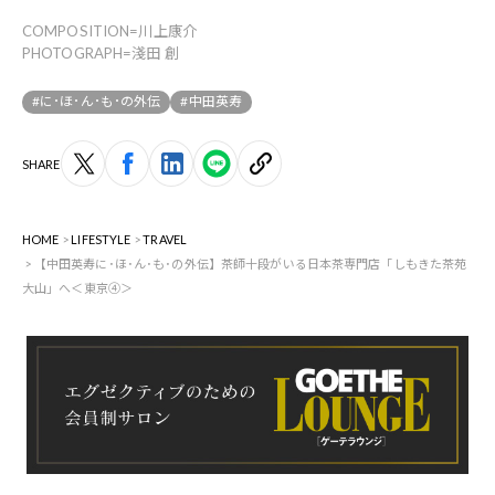
COMPOSITION=川上康介
PHOTOGRAPH=淺田 創
#に･ほ･ん･も･の外伝
#中田英寿
SHARE
HOME
LIFESTYLE
TRAVEL
【中田英寿に･ほ･ん･も･の外伝】茶師十段がいる日本茶専門店「しもきた茶苑
大山」へ＜東京④＞