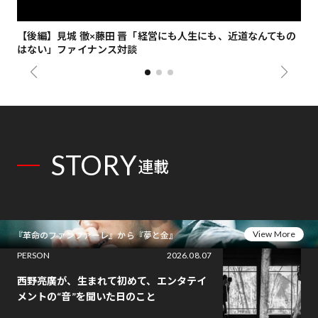
【後編】見城 徹×藤田 晋「経営にも人生にも、近道なんてもの
【
はない」ファイナンス対談
総
STORY
連載
View More
『革命のファンファーレ』から『夢と金』
PERSON
2026.08.07
西野亮廣が、生まれて初めて、エンタテイ
メントの“音”を聞いた日のこと