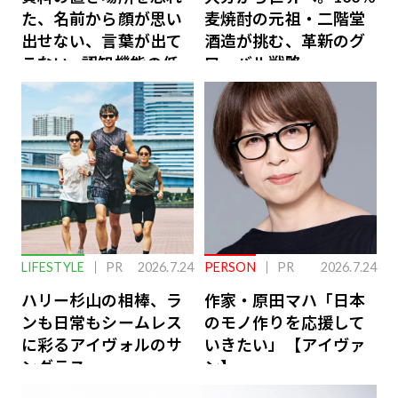
た、名前から顔が思い
麦焼酎の元祖・二階堂
出せない、言葉が出て
酒造が挑む、革新のグ
こない…認知機能の低
ローバル戦略
下を救う、脳のインナ
ーケアとは
LIFESTYLE
PR
2026.7.24
PERSON
PR
2026.7.24
ハリー杉山の相棒、ラ
作家・原田マハ「日本
ンも日常もシームレス
のモノ作りを応援して
に彩るアイヴォルのサ
いきたい」【アイヴァ
ングラス
ン】