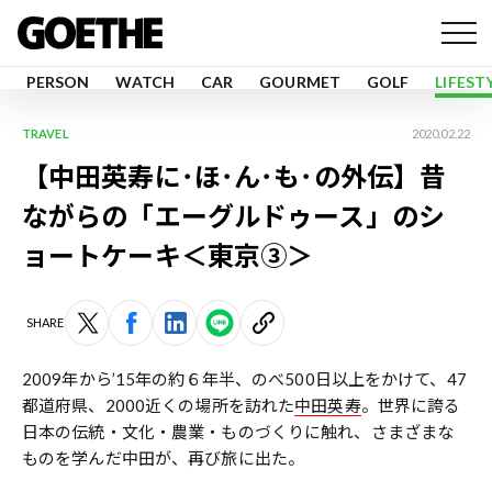
PERSON
WATCH
CAR
GOURMET
GOLF
LIFEST
TRAVEL
2020.02.22
【中田英寿に･ほ･ん･も･の外伝】昔
ながらの「エーグルドゥース」のシ
ョートケーキ＜東京③＞
SHARE
2009年から’15年の約６年半、のべ500日以上をかけて、47
都道府県、2000近くの場所を訪れた
中田英寿
。世界に誇る
日本の伝統・文化・農業・ものづくりに触れ、さまざまな
ものを学んだ中田が、再び旅に出た。