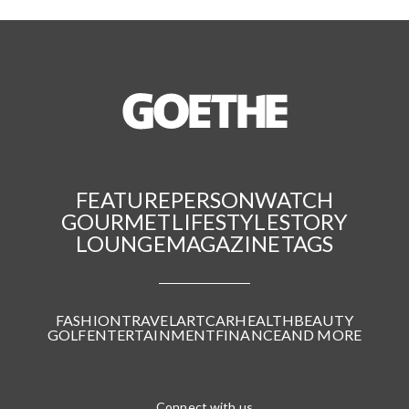
FEATURE
PERSON
WATCH
GOURMET
LIFESTYLE
STORY
LOUNGE
MAGAZINE
TAGS
FASHION
TRAVEL
ART
CAR
HEALTH
BEAUTY
GOLF
ENTERTAINMENT
FINANCE
AND MORE
Connect with us