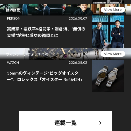
View More
相師相愛
PERSON
2026.08.07
実業家・堀鉄平×格闘家・朝倉海、“無償の
支援”が生む成功の循環とは
View More
ヴィンテージウォッチ再考
WATCH
2026.08.05
36mmのヴィンテージ"ビッグオイスタ
ー"。ロレックス「オイスター Ref.6424」
連載一覧