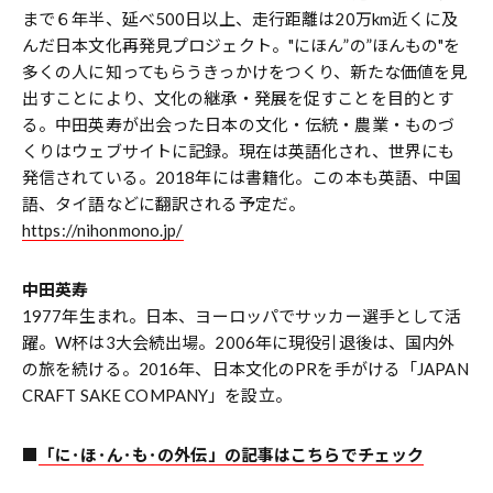
まで６年半、延べ500日以上、走行距離は20万km近くに及
んだ日本文化再発見プロジェクト。"にほん”の”ほんもの"を
多くの人に知ってもらうきっかけをつくり、新たな価値を見
出すことにより、文化の継承・発展を促すことを目的とす
る。中田英寿が出会った日本の文化・伝統・農業・ものづ
くりはウェブサイトに記録。現在は英語化され、世界にも
発信されている。2018年には書籍化。この本も英語、中国
語、タイ語などに翻訳される予定だ。
https://nihonmono.jp/
中田英寿
1977年生まれ。日本、ヨーロッパでサッカー選手として活
躍。W杯は3大会続出場。2006年に現役引退後は、国内外
の旅を続ける。2016年、日本文化のPRを手がける「JAPAN
CRAFT SAKE COMPANY」を設立。
■
「に･ほ･ん･も･の外伝」の記事はこちらでチェック