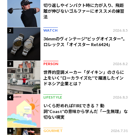
切り返しやインパクト時に力が入り、飛距
離が伸びないゴルファーにオススメの練習
法
2
WATCH
2026.8.5
36mmのヴィンテージ"ビッグオイスター"。
ロレックス「オイスター Ref.6424」
3
PERSON
2026.8.2
世界的空調メーカー「ダイキン」のさらに
上をいく“ローカライズ化”で躍進したイン
ドネシア企業とは？
4
LIFESTYLE
2026.8.3
いくら貯めればFIREできる？ 動
詞“Coast”の意味から学んだ「一生無理」な
切ない現実
5
GOURMET
2026.7.31