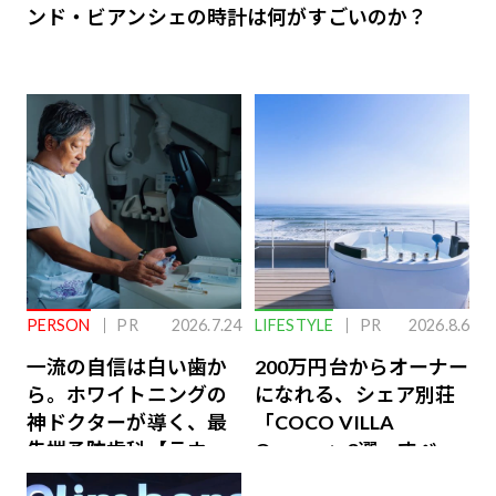
ンド・ビアンシェの時計は何がすごいのか？
PERSON
PR
2026.7.24
LIFESTYLE
PR
2026.8.6
一流の自信は白い歯か
200万円台からオーナー
ら。ホワイトニングの
になれる、シェア別荘
神ドクターが導く、最
「COCO VILLA
先端予防歯科【ラウン
Owners」3選。すべて
ジ会員特典あり】
が絶景、収益も得られ