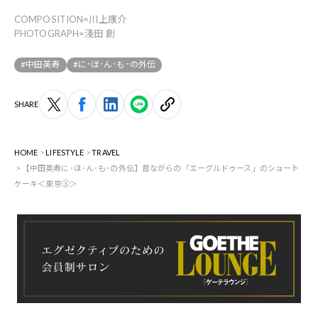
COMPOSITION=川上康介
PHOTOGRAPH=淺田 創
#中田英寿
#に･ほ･ん･も･の外伝
SHARE
HOME
LIFESTYLE
TRAVEL
【中田英寿に･ほ･ん･も･の外伝】昔ながらの「エーグルドゥース」のショート
ケーキ＜東京③＞