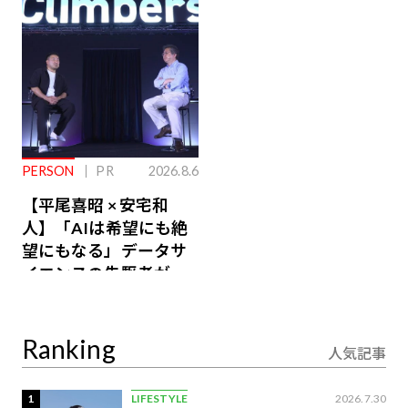
るその仕組みとは
PERSON
PR
2026.8.6
【平尾喜昭 × 安宅和
人】「AIは希望にも絶
望にもなる」データサ
イエンスの先駆者が語
り合うAI時代の意思決
定
Ranking
人気記事
1
LIFESTYLE
2026.7.30