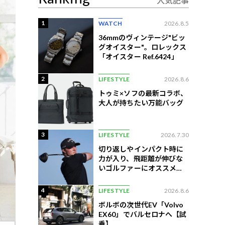
人気記事
1
WATCH
2026.8.5
36mmのヴィンテージ"ビッ
グオイスター"。ロレックス
「オイスター Ref.6424」
2
LIFESTYLE
2026.8.6
トゥミ×ソフの最新コラボ、
大人が持ちたい万能バッグ
3
LIFESTYLE
2026.7.30
切り返しやインパクト時に
力が入り、飛距離が伸びな
いゴルファーにオススメの
練習法
4
LIFESTYLE
2026.8.6
ボルボの次世代EV「Volvo
EX60」でバルセロナへ【試
乗】