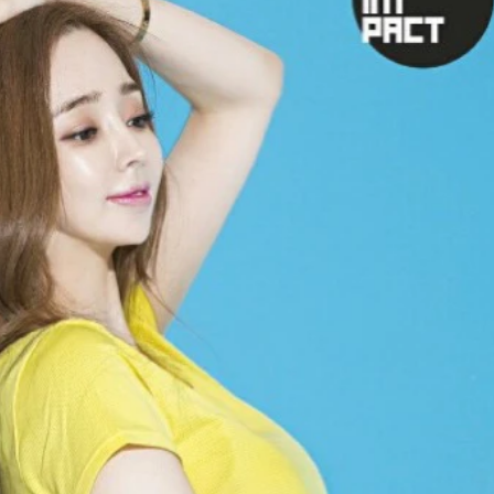
歌舞伎俳優・尾上右近が休息を過
前列ホテル「UMITO 熱海 別邸」