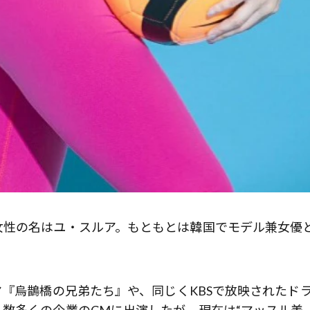
女性の名はユ・スルア。もともとは韓国でモデル兼女優
マ『烏鵲橋の兄弟たち』や、同じくKBSで放映されたド