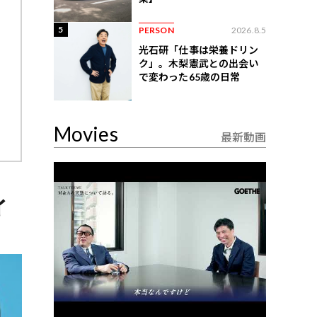
5
PERSON
2026.8.5
光石研「仕事は栄養ドリン
ク」。木梨憲武との出会い
で変わった65歳の日常
Movies
最新動画
イ