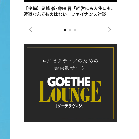
ごした、海最
【後編】見城 徹×藤田 晋「経営にも人生にも、
【ゲーテ9
近道なんてものはない」ファイナンス対談
ンタビュー
ジネス戦略