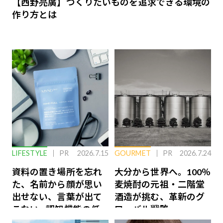
【西野亮廣】つくりたいものを追求できる環境の
作り方とは
LIFESTYLE
PR
2026.7.15
GOURMET
PR
2026.7.24
資料の置き場所を忘れ
大分から世界へ。100％
た、名前から顔が思い
麦焼酎の元祖・二階堂
出せない、言葉が出て
酒造が挑む、革新のグ
こない…認知機能の低
ローバル戦略
下を救う、脳のインナ