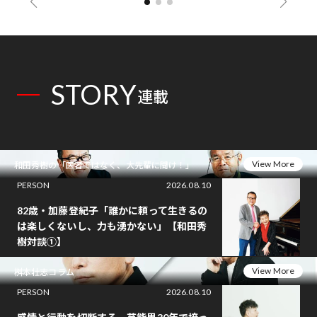
STORY
連載
View More
和田秀樹の「医者ではなく、大先輩に聞け！」
PERSON
2026.08.10
82歳・加藤登紀子「誰かに頼って生きるの
は楽しくないし、力も湧かない」【和田秀
樹対談①】
View More
桝本壮志コラム
PERSON
2026.08.10