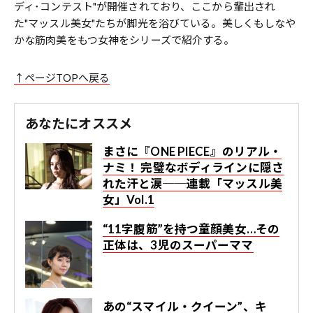
ディ･コンテスト"が開催されており、ここから輩出され
た"マッスル美女"たちが脚光を浴びている。美しくもしなや
かな筋肉美をもつ女神をシリーズで紹介する。
↑ページTOPへ戻る
あなたにオススメ
まさに『ONE PIECE』のリアル・
ナミ！ 完璧なボディラインに隠さ
れた汗と涙──連載「マッスル美
女」Vol.1
“11字腹筋”を持つ童顔美女…その
正体は、3児のスーパーママ
あの“スマイル・クイーン”、キ