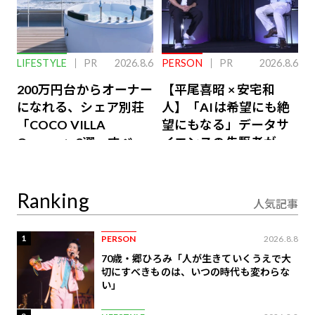
LIFESTYLE
PR
2026.8.6
PERSON
PR
2026.8.6
200万円台からオーナー
【平尾喜昭 × 安宅和
になれる、シェア別荘
人】「AIは希望にも絶
「COCO VILLA
望にもなる」データサ
Owners」3選。すべて
イエンスの先駆者が語
が絶景、収益も得られ
り合うAI時代の意思決
るその仕組みとは
定
Ranking
人気記事
1
PERSON
2026.8.8
70歳・郷ひろみ「人が生きていくうえで大
切にすべきものは、いつの時代も変わらな
い」