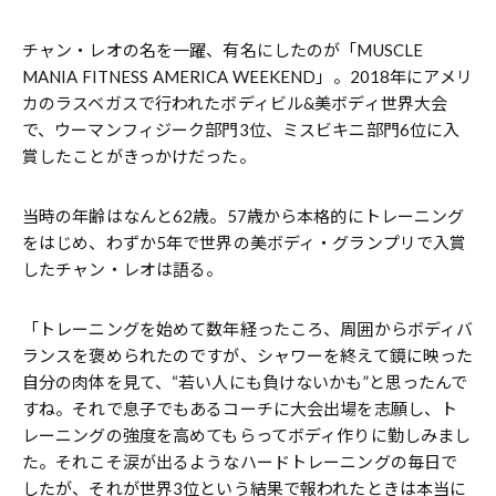
チャン・レオの名を一躍、有名にしたのが「MUSCLE
MANIA FITNESS AMERICA WEEKEND」。2018年にアメリ
カのラスベガスで行われたボディビル&美ボディ世界大会
で、ウーマンフィジーク部門3位、ミスビキニ部門6位に入
賞したことがきっかけだった。
当時の年齢はなんと62歳。57歳から本格的にトレーニング
をはじめ、わずか5年で世界の美ボディ・グランプリで入賞
したチャン・レオは語る。
「トレーニングを始めて数年経ったころ、周囲からボディバ
ランスを褒められたのですが、シャワーを終えて鏡に映った
自分の肉体を見て、“若い人にも負けないかも”と思ったんで
すね。それで息子でもあるコーチに大会出場を志願し、ト
レーニングの強度を高めてもらってボディ作りに勤しみまし
た。それこそ涙が出るようなハードトレーニングの毎日で
したが、それが世界3位という結果で報われたときは本当に