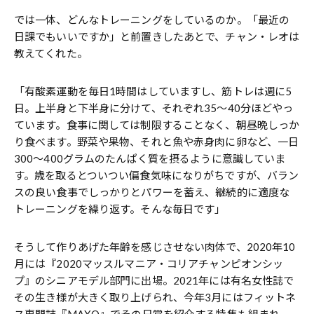
では一体、どんなトレーニングをしているのか。「最近の
日課でもいいですか」と前置きしたあとで、チャン・レオは
教えてくれた。
「有酸素運動を毎日1時間はしていますし、筋トレは週に5
日。上半身と下半身に分けて、それぞれ35～40分ほどやっ
ています。食事に関しては制限することなく、朝昼晩しっか
り食べます。野菜や果物、それと魚や赤身肉に卵など、一日
300～400グラムのたんぱく質を摂るように意識していま
す。歳を取るとついつい偏食気味になりがちですが、バラン
スの良い食事でしっかりとパワーを蓄え、継続的に適度な
トレーニングを繰り返す。そんな毎日です」
そうして作りあげた年齢を感じさせない肉体で、2020年10
月には『2020マッスルマニア・コリアチャンピオンシッ
プ』のシニアモデル部門に出場。2021年には有名女性誌で
その生き様が大きく取り上げられ、今年3月にはフィットネ
ス専門誌『MAXQ』でその日常を紹介する特集も組まれ