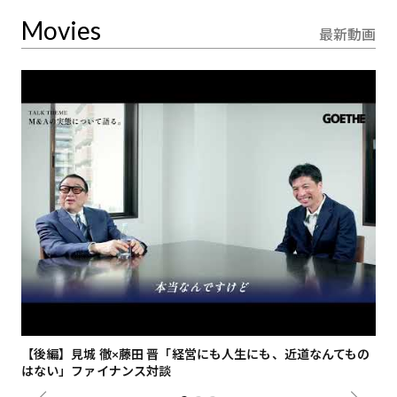
Movies
最新動画
【後編】見城 徹×藤田 晋「経営にも人生にも、近道なんてもの
【
はない」ファイナンス対談
総