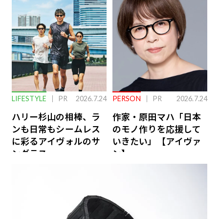
ーケアとは
LIFESTYLE
PR
2026.7.24
PERSON
PR
2026.7.24
ハリー杉山の相棒、ラ
作家・原田マハ「日本
ンも日常もシームレス
のモノ作りを応援して
に彩るアイヴォルのサ
いきたい」【アイヴァ
ングラス
ン】