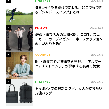
2
LIFESTYLE
2026.8.8
毎日1分半やるだけで変わる。どこでもでき
る「シャドースイング」とは
3
PERSON
2025.6.13
69歳・郷ひろみの私物公開。ロゴT、スニ
ーカー、カーディガン、日傘…ファッション
のこだわりを告白
4
GOURMET
2026.8.8
INI・藤牧京介が故郷を再発見。「アルマー
ニ / リストランテ」が昇華する長野の美食
5
LIFESTYLE
2026.8.6
トゥミ×ソフの最新コラボ、大人が持ちたい
万能バッグ