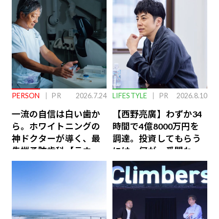
PERSON
PR
2026.7.24
LIFESTYLE
PR
2026.8.10
一流の自信は白い歯か
【西野亮廣】わずか34
ら。ホワイトニングの
時間で4億8000万円を
神ドクターが導く、最
調達。投資してもらう
先端予防歯科【ラウン
には、何が一番問われ
ジ会員特典あり】
るのか