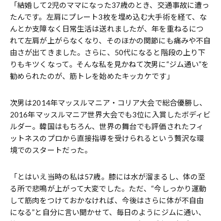
「結婚して2児のママになった37歳のとき、交通事故に遭っ
たんです。左肩にプレート3枚を埋め込む大手術を経て、な
んとか支障なく日常生活は送れましたが、年を重ねるにつ
れて左肩が上がらなくなり、そのほかの関節にも痛みや不自
由さが出てきました。さらに、50代になると階段の上り下
りもキツくなって。そんな私を見かねて次男に“ジム通い”を
勧められたのが、筋トレを始めたキッカケです」
次男は2014年マッスルマニア・コリア大会で総合優勝し、
2016年マッスルマニア世界大会でも3位に入賞したボディビ
ルダー。韓国はもちろん、世界の舞台でも評価されたフィ
ットネスのプロから直接指導を受けられるという贅沢な環
境でのスタートだった。
「とはいえ当時の私は57歳。膝には水が溜まるし、体の至
る所で悲鳴が上がって大変でした。ただ、“今しっかり運動
して筋肉をつけておかなければ、今後はさらに体が不自由
になる”と自分に言い聞かせて、毎日のようにジムに通い、