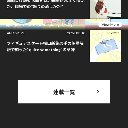
感情と行動を切断する。芸能界30年で培っ
た、職場での“怒りの消しかた”
View More
英語力0.5レッスン「人のEnglishを笑うな」
AND MORE
2026.08.10
フィギュアスケート樋口新葉選手の英語解
説で知った“quite something”の意味
連載一覧