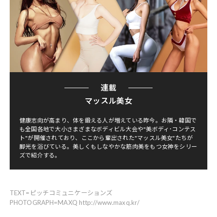
連載
マッスル美女
健康志向が高まり、体を鍛える人が増えている昨今。お隣・韓国で
も全国各地で大小さまざまなボディビル大会や"美ボディ･コンテス
ト"が開催されており、ここから輩出された"マッスル美女"たちが
脚光を浴びている。美しくもしなやかな筋肉美をもつ女神をシリー
ズで紹介する。
TEXT=ピッチコミュニケーションズ
PHOTOGRAPH=MAXQ http://www.maxq.kr/