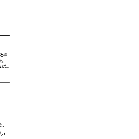
歌手
た。
えば
た。
い