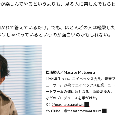
分が楽しんでやるというよりも、見る人に楽しんでもら
聞かれて答えているだけ。でも、ほとんどの人は経験し
ボソしゃべっているというのが面白いのかもしれない。
松浦勝人／Masato Matsuura
1964年生まれ。エイベックス会長、音楽
ューサー。24歳でエイベックス創業、ユ
ートブームの発信源となる。浜崎あゆみ、T
などのプロデュースを手がけた。
X：
＠maxmatsuuratwit
YouTube：
＠masatomaxmatsuura