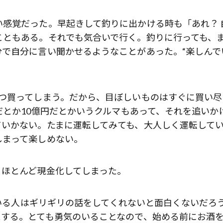
感覚だった。早起きして釣りに出かける時も「あれ？ 
こともある。それでも気合いで行く。釣りに行っても、
歌舞伎俳優・尾上右近が休息を過
前列ホテル「UMITO 熱海 別邸」
で自分に言い聞かせるようなことがあった。“楽しんで
ずつ買ってしまう。だから、目ぼしいものはすぐに買い尽
だとか10億円だとかいうクルマもあって、それを追いか
ていかない。たまに運転してみても、大人しく運転して
しまって楽しめない。
、ほとんど現金化してしまった。
ている人はギリギリの話をしてくれないと面白くないだろ
とする。とても勇気のいることなので、始める前にお酒