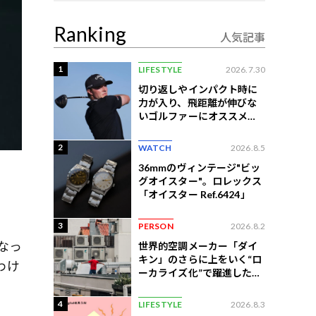
Ranking
人気記事
1
LIFESTYLE
2026.7.30
切り返しやインパクト時に
力が入り、飛距離が伸びな
いゴルファーにオススメの
練習法
2
WATCH
2026.8.5
36mmのヴィンテージ"ビッ
グオイスター"。ロレックス
「オイスター Ref.6424」
3
PERSON
2026.8.2
なっ
世界的空調メーカー「ダイ
キン」のさらに上をいく“ロ
わけ
ーカライズ化”で躍進したイ
ンドネシア企業とは？
4
LIFESTYLE
2026.8.3