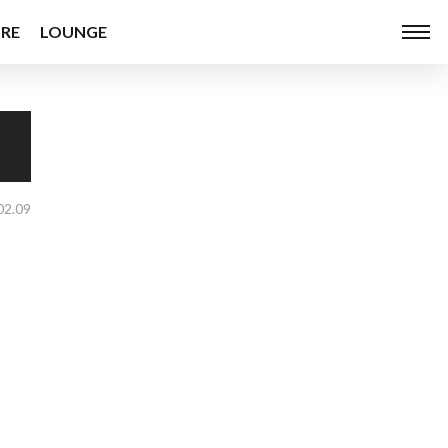
RE
LOUNGE
02.09
ッ