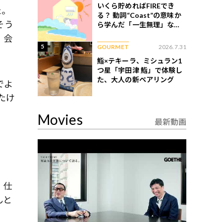
いくら貯めればFIREでき
た。
る？ 動詞“Coast”の意味か
そう
ら学んだ「一生無理」な切
ない現実
、会
5
GOURMET
2026.7.31
鮨×テキーラ、ミシュラン1
つ星「宇田津 鮨」で体験し
た、大人の新ペアリング
でよ
たけ
Movies
最新動画
、仕
んと