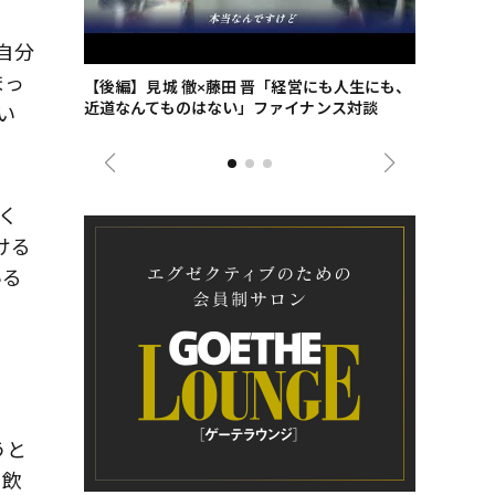
自分
まっ
ごした、海最
【後編】見城 徹×藤田 晋「経営にも人生にも、
【ゲーテ9
近道なんてものはない」ファイナンス対談
ンタビュー
い
ジネス戦略
く
ける
いる
うと
を飲