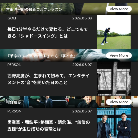
View More
吉田洋一郎の最新ゴルフレッスン
GOLF
2026.08.08
毎日1分半やるだけで変わる。どこでもで
きる「シャドースイング」とは
View More
『革命のファンファーレ』から『夢と金』
PERSON
2026.08.07
西野亮廣が、生まれて初めて、エンタテイ
メントの“音”を聞いた日のこと
View More
相師相愛
PERSON
2026.08.07
実業家・堀鉄平×格闘家・朝倉海、“無償の
支援”が生む成功の循環とは