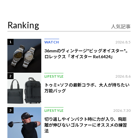
り合うAI時代の意思決
定
Ranking
人気記事
1
WATCH
2026.8.5
36mmのヴィンテージ"ビッグオイスター"。
ロレックス「オイスター Ref.6424」
2
LIFESTYLE
2026.8.6
トゥミ×ソフの最新コラボ、大人が持ちたい
万能バッグ
3
LIFESTYLE
2026.7.30
切り返しやインパクト時に力が入り、飛距
離が伸びないゴルファーにオススメの練習
法