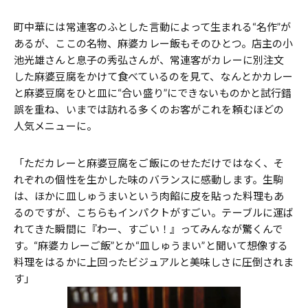
町中華には常連客のふとした言動によって生まれる“名作”が
あるが、ここの名物、麻婆カレー飯もそのひとつ。店主の小
池光雄さんと息子の秀弘さんが、常連客がカレーに別注文
した麻婆豆腐をかけて食べているのを見て、なんとかカレー
と麻婆豆腐をひと皿に“合い盛り”にできないものかと試行錯
誤を重ね、いまでは訪れる多くのお客がこれを頼むほどの
人気メニューに。
「ただカレーと麻婆豆腐をご飯にのせただけではなく、そ
れぞれの個性を生かした味のバランスに感動します。生駒
は、ほかに皿しゅうまいという肉餡に皮を貼った料理もあ
るのですが、こちらもインパクトがすごい。テーブルに運ば
れてきた瞬間に『わー、すごい！』ってみんなが驚くんで
す。“麻婆カレーご飯”とか“皿しゅうまい”と聞いて想像する
料理をはるかに上回ったビジュアルと美味しさに圧倒されま
す」