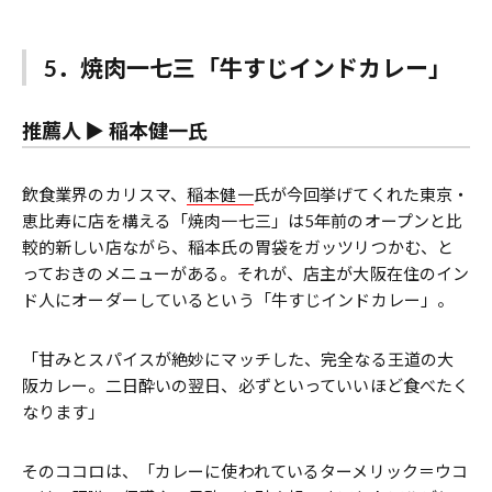
5．焼肉一七三「牛すじインドカレー」
推薦人 ▶︎
稲本健一氏
飲食業界のカリスマ、
稲本健一
氏が今回挙げてくれた東京・
恵比寿に店を構える「焼肉一七三」は5年前のオープンと比
較的新しい店ながら、稲本氏の胃袋をガッツリつかむ、と
っておきのメニューがある。それが、店主が大阪在住のイン
ド人にオーダーしているという「牛すじインドカレー」。
「甘みとスパイスが絶妙にマッチした、完全なる王道の大
阪カレー。二日酔いの翌日、必ずといっていいほど食べたく
なります」
そのココロは、「カレーに使われているターメリック＝ウコ