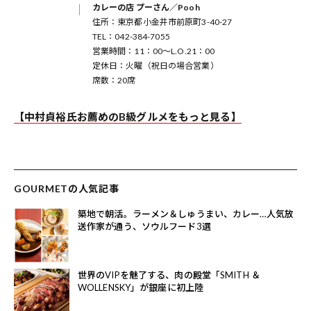
カレーの店 プーさん／Pooh
住所：東京都小金井市前原町3-40-27
TEL：042-384-7055
営業時間：11：00～L.O.21：00
定休日：火曜（祝日の場合営業）
席数：20席
【中村貞裕氏お薦めのB級グルメをもっと見る】
GOURMETの人気記事
築地で朝活。ラーメン＆しゅうまい、カレー…人気放
送作家が通う、ソウルフード3選
世界のVIPを魅了する、肉の殿堂「SMITH ＆
WOLLENSKY」が銀座に初上陸