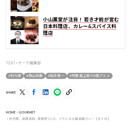
小山薫堂が注目！ 若き才能が営む
日本料理店、カレー&スパイス料
理店
TEXT=ゲーテ編集部
#秋元康
#西山知義
#稲本健一
#特集 最上級のB級グルメ
SHARE
HOME
GOURMET
秋元康、高橋真麻…美食家5人の、クセになる最高級カレー【まとめ】