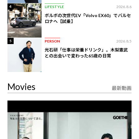
4
LIFESTYLE
2026.8.6
ボルボの次世代EV「Volvo EX60」でバルセ
ロナへ【試乗】
5
PERSON
2026.8.5
光石研「仕事は栄養ドリンク」。木梨憲武
との出会いで変わった65歳の日常
Movies
最新動画