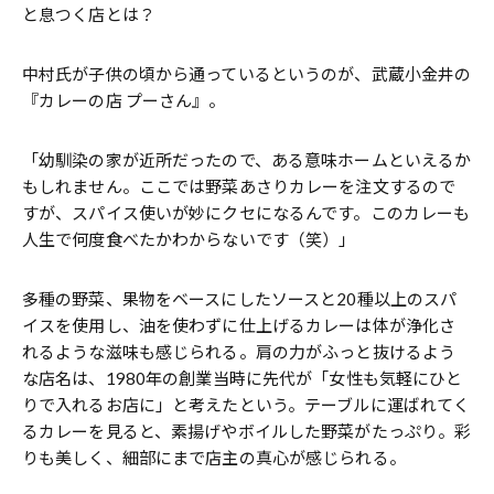
と息つく店とは？
中村氏が子供の頃から通っているというのが、武蔵小金井の
『カレーの店 プーさん』。
「幼馴染の家が近所だったので、ある意味ホームといえるか
もしれません。ここでは野菜あさりカレーを注文するので
すが、スパイス使いが妙にクセになるんです。このカレーも
人生で何度食べたかわからないです（笑）」
多種の野菜、果物をベースにしたソースと20種以上のスパ
イスを使用し、油を使わずに仕上げるカレーは体が浄化さ
れるような滋味も感じられる。肩の力がふっと抜けるよう
な店名は、1980年の創業当時に先代が「女性も気軽にひと
りで入れるお店に」と考えたという。テーブルに運ばれてく
るカレーを見ると、素揚げやボイルした野菜がたっぷり。彩
りも美しく、細部にまで店主の真心が感じられる。