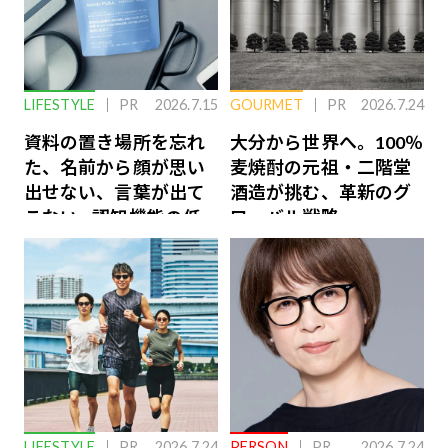
LIFESTYLE
PR
2026.7.15
GOURMET
PR
2026.7.24
資料の置き場所を忘れ
大分から世界へ。100％
た、名前から顔が思い
麦焼酎の元祖・二階堂
出せない、言葉が出て
酒造が挑む、革新のグ
こない…認知機能の低
ローバル戦略
下を救う、脳のインナ
ーケアとは
LIFESTYLE
PR
2026.7.24
PERSON
PR
2026.7.24