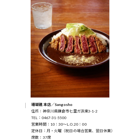
珊瑚礁 本店／Sangosho
住所：神奈川県鎌倉市七里ガ浜東3-1-2
TEL：0467-31-5500
営業時間：10：30～L.O.20：00
定休日：月・火曜（祝日の場合営業、翌日休業）
席数：37席