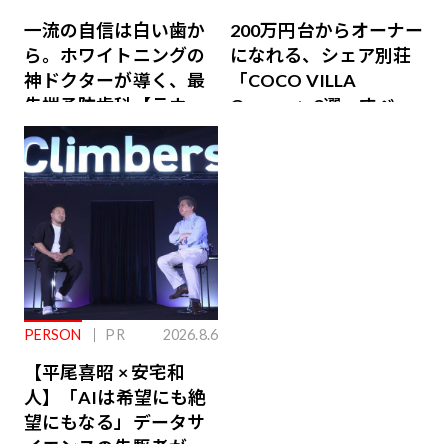
一流の自信は白い歯か
200万円台からオーナー
ら。ホワイトニングの
になれる、シェア別荘
神ドクターが導く、最
「COCO VILLA
先端予防歯科【ラウン
Owners」3選。すべて
ジ会員特典あり】
が絶景、収益も得られ
るその仕組みとは
PERSON
PR
2026.8.6
【平尾喜昭 × 安宅和
人】「AIは希望にも絶
望にもなる」データサ
イエンスの先駆者が語