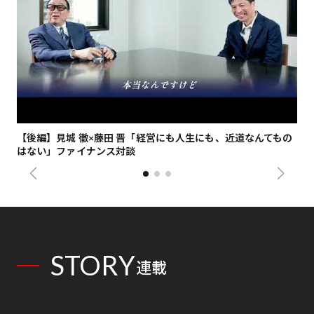
【後編】見城 徹×藤田 晋「経営にも人生にも、近道なんてもの
【
はない」ファイナンス対談
総
STORY
連載