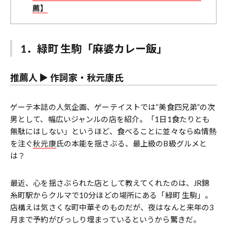
薦】
1．緑町 生駒「麻婆カレー飯」
推薦人
▶︎ 作詞家・秋元康氏
ゲーテ本誌の人気企画、ゲーテイストでは“美食四兄弟”の次
男として、幅広いジャンルの店を紹介。「1日1食たりとも
無駄にはしない」というほど、食べることに並々ならぬ情熱
を注ぐ
秋元康
氏の本能を揺さぶる、最上級のB級グルメと
は？
最近、心を揺さぶられた店として教えてくれたのは、JR錦
糸町駅からクルマで10分ほどの場所にある「緑町 生駒」。
店構えは気さくな町中華そのものだが、夜はなんと来年の3
月まで予約がびっしり埋まっているというから驚きだ。