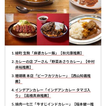
緑町 生駒「麻婆カレー飯」【秋元康推薦】
カレーの店 プーさん「野菜あさりカレー」【中村
貞裕推薦】
珊瑚礁 本店「ビーフカツカレー」【西山知義推
薦】
インデアンカレー「インデアンカレー タマゴ入
り」【高橋真麻推薦】
焼肉一七三「牛すじインドカレー」【稲本健一推