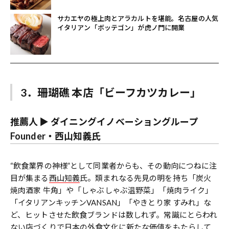
サカエヤの極上肉とアラカルトを堪能。名古屋の人気
イタリアン「ボッテゴン」が虎ノ門に開業
3．珊瑚礁 本店「ビーフカツカレー」
推薦人 ▶︎ ダイニングイノベーショングループ
Founder・西山知義氏
“飲食業界の神様”として同業者からも、その動向につねに注
目が集まる
西山知義
氏。類まれなる先見の明を持ち「炭火
焼肉酒家 牛角」や「しゃぶしゃぶ温野菜」「焼肉ライク」
「イタリアンキッチンVANSAN」「やきとり家 すみれ」な
ど、ヒットさせた飲食ブランドは数しれず。常識にとらわれ
ない店づくりで日本の外食文化に新たな価値をもたらして