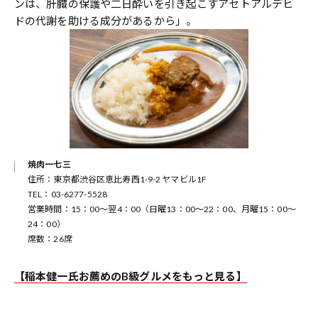
ンは、肝臓の保護や二日酔いを引き起こすアセトアルデヒ
ドの代謝を助ける成分があるから」。
焼肉一七三
住所：東京都渋谷区恵比寿西1-9-2 ヤマビル1F
TEL：03-6277-5528
営業時間：15：00～翌4：00（日曜13：00～22：00、月曜15：00～
24：00）
席数：26席
【稲本健一氏お薦めのB級グルメをもっと見る】