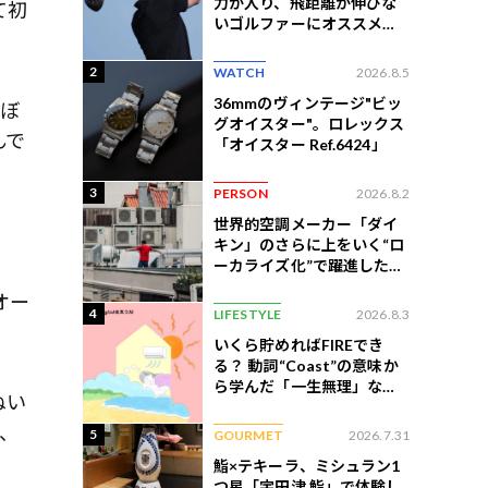
力が入り、飛距離が伸びな
て初
いゴルファーにオススメの
練習法
2
WATCH
2026.8.5
36mmのヴィンテージ"ビッ
ほぼ
グオイスター"。ロレックス
んで
「オイスター Ref.6424」
3
PERSON
2026.8.2
世界的空調メーカー「ダイ
キン」のさらに上をいく“ロ
ーカライズ化”で躍進したイ
ンドネシア企業とは？
オー
4
LIFESTYLE
2026.8.3
いくら貯めればFIREでき
る？ 動詞“Coast”の意味か
ら学んだ「一生無理」な切
ねい
ない現実
、
5
GOURMET
2026.7.31
鮨×テキーラ、ミシュラン1
つ星「宇田津 鮨」で体験し