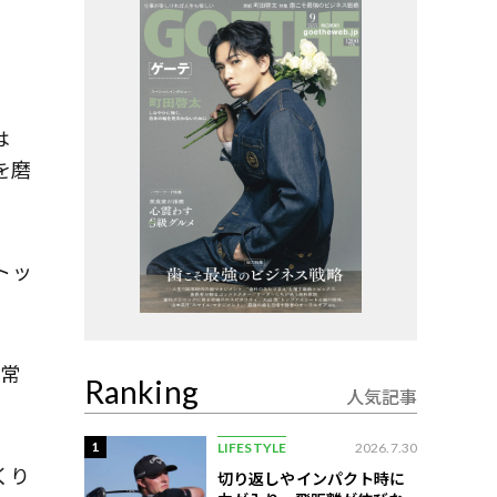
は
を磨
トッ
日常
Ranking
人気記事
1
LIFESTYLE
2026.7.30
くり
切り返しやインパクト時に