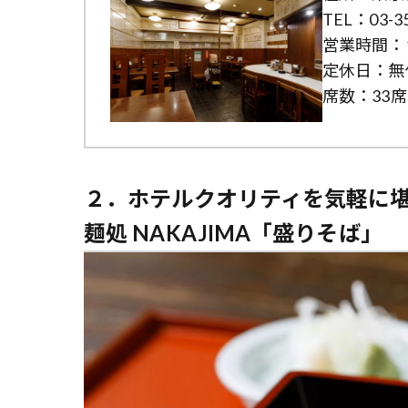
TEL：03-35
営業時間：11
定休日：無
席数：33席
２．ホテルクオリティを気軽に
麺処 NAKAJIMA「盛りそば」