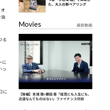
た、大人の新ペアリング
てオ
を抜
Movies
最新動画
つる
ーに
いっ
口に
ごした、海最
【後編】見城 徹×藤田 晋「経営にも人生にも、
【ゲーテ9
近道なんてものはない」ファイナンス対談
ンタビュー
ジネス戦略