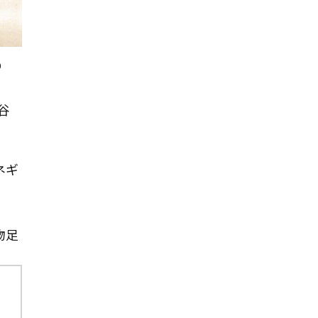
0
谷
ネギ
物足