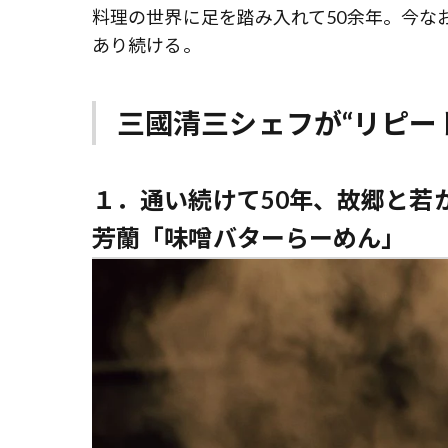
料理の世界に足を踏み入れて50余年。今な
あり続ける。
三國清三シェフが“リピー
１．
通い続けて50年、故郷と若
芳蘭「味噌バターらーめん」