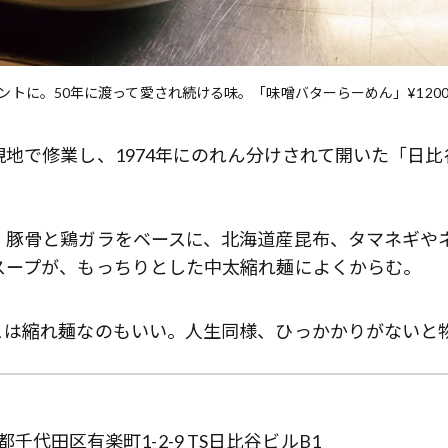
トに。50年に渡って愛され続ける味。「味噌バターらーめん」¥120
地で修業し、1974年にのれん分けされて開いた「日比
、豚骨と鶏ガラをベースに、北海道産昆布、タマネギや
スープが、もっちりとした中太縮れ麺によくからむ。
こは縮れ麺なのもいい。人生同様、ひっかかりがないと
千代田区有楽町1-2-9 TS日比谷ビルB1