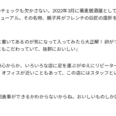
チェックも欠かさない。2022年3月に蕎麦居酒屋とし
リニューアル。その名物、親子丼がフレンチの巨匠の度肝
書いてあるのが気になって入ってみたら大正解！ 卵が
にもこだわっていて、抜群においしい」
奇心からか、いろいろな店に足を運ぶがゆえにリピータ
、オフィスが近いこともあって、この店にはスタッフと
回食事ができるかわからないからね。おいしいものしか
歌舞伎俳優・尾上右近が休息を過
前列ホテル「UMITO 熱海 別邸」