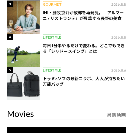
3
GOURMET
2026.8.8
INI・藤牧京介が故郷を再発見。「アルマー
ニ / リストランテ」が昇華する長野の美食
4
LIFESTYLE
2026.8.8
毎日1分半やるだけで変わる。どこでもでき
る「シャドースイング」とは
5
LIFESTYLE
2026.8.6
トゥミ×ソフの最新コラボ、大人が持ちたい
万能バッグ
Movies
最新動画