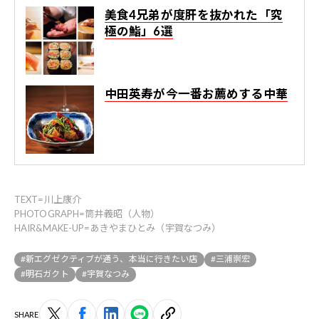
美食4兄弟が度肝を抜かれた「究
極の鮨」6選
中田英寿が今一番お薦めする中華
TEXT=川上康介
PHOTOGRAPH=筒井義昭（人物）
HAIR&MAKE-UP=あきやまひとみ（宇賀なつみ）
#新エグゼクティブが通う、本当に行きたい店
#三浦崇宏
#明石ガクト
#宇賀なつみ
SHARE