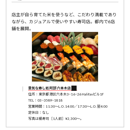
店主が自ら育てた米を使うなど、こだわり満載であり
ながら、カジュアルで使いやすい寿司店。都内で6店
舗を展開。
意気な寿し処阿部 六本木店
住所：東京都港区六本木3−16−26 Halifaxビル1F
TEL：03−3589−1818
営業時間：11:30〜L.O.14:00／17:30〜L.O.翌4:00
定休日：なし
写真は桶寿司［1人前］¥2,300〜。