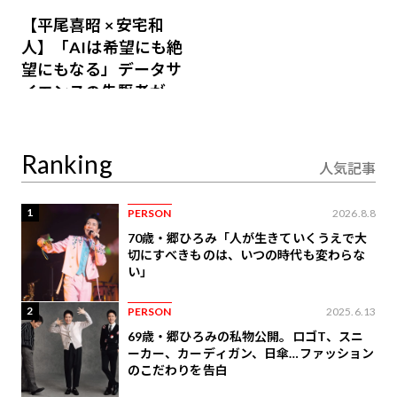
【平尾喜昭 × 安宅和
人】「AIは希望にも絶
望にもなる」データサ
イエンスの先駆者が語
り合うAI時代の意思決
定
Ranking
人気記事
1
PERSON
2026.8.8
70歳・郷ひろみ「人が生きていくうえで大
切にすべきものは、いつの時代も変わらな
い」
2
PERSON
2025.6.13
69歳・郷ひろみの私物公開。ロゴT、スニ
ーカー、カーディガン、日傘…ファッション
のこだわりを告白