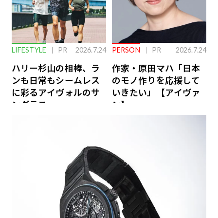
LIFESTYLE
PR
2026.7.24
PERSON
PR
2026.7.24
ハリー杉山の相棒、ラ
作家・原田マハ「日本
ンも日常もシームレス
のモノ作りを応援して
に彩るアイヴォルのサ
いきたい」【アイヴァ
ングラス
ン】