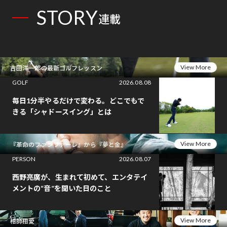
STORY
連載
View More
吉田洋一郎の最新ゴルフレッスン
GOLF
2026.08.08
毎日1分半やるだけで変わる。どこでもで
きる「シャドースイング」とは
View More
『革命のファンファーレ』から『夢と金』
PERSON
2026.08.07
西野亮廣が、生まれて初めて、エンタテイ
メントの“音”を聞いた日のこと
View More
相師相愛