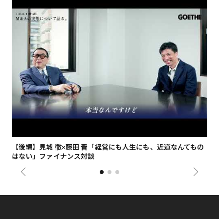
【後編】見城 徹×藤田 晋「経営にも人生にも、近道なんてもの
【
はない」ファイナンス対談
総