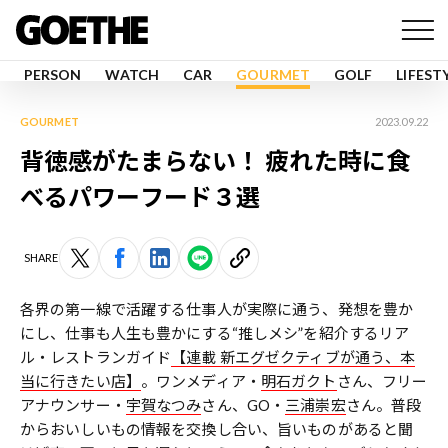
PERSON
WATCH
CAR
GOURMET
GOLF
LIFEST
GOURMET
2023.09.22
背徳感がたまらない！ 疲れた時に食
べるパワーフード３選
SHARE
各界の第一線で活躍する仕事人が実際に通う、発想を豊か
にし、仕事も人生も豊かにする“推しメシ”を紹介するリア
ル・レストランガイド
【連載 新エグゼクティブが通う、本
当に行きたい店】
。ワンメディア・
明石ガクト
さん、フリー
アナウンサー・
宇賀なつみ
さん、GO・
三浦崇宏
さん。普段
からおいしいもの情報を交換し合い、旨いものがあると聞