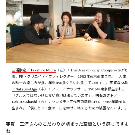
三浦崇宏／Takahiro Miura
（左）：The Breakthrough Company GO代
表、PR・クリエイティブディレクター。1983年東京都生まれ。「人生
の唯一の楽しみが食。年間450食くらい外食しています」。
宇賀なつみ
／Natsumi Uga
（中）：フリーアナウンサー。1986年東京都生まれ。
「グルメではないけど食い意地は張っています」。
明石ガクト／
Gakuto Akashi
（右）：ワンメディア代表取締役CEO。1982年静岡県
生まれ。「僕にとって食は一日を幸せに終えるための装置なんです」。
宇賀
三浦さんのこだわりが詰まった空間という感じですよ
ね。