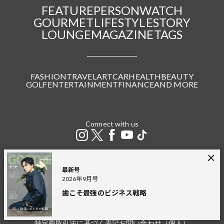
FEATURE
PERSON
WATCH
GOURMET
LIFESTYLE
STORY
LOUNGE
MAGAZINE
TAGS
FASHION
TRAVEL
ART
CAR
HEALTH
BEAUTY
GOLF
ENTERTAINMENT
FINANCE
AND MORE
Connect with us
最新号
2026年9月号
GOETHE LOUNGE
JAPANDORAKU
GINGER
幻冬舎plus
歯こそ最強のビジネス戦略
THE GOLD ONLINE
幻冬舎
広告掲載
プライバシーポリシー
利用規約
特定商取引法に基づく表記
お問い合わせ（個人）