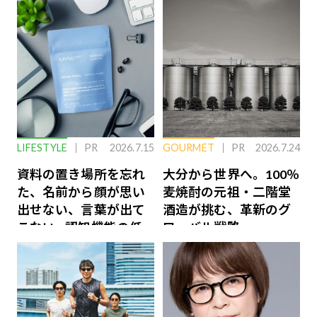
LIFESTYLE
PR
2026.7.15
GOURMET
PR
2026.7.24
資料の置き場所を忘れ
大分から世界へ。100％
た、名前から顔が思い
麦焼酎の元祖・二階堂
出せない、言葉が出て
酒造が挑む、革新のグ
こない…認知機能の低
ローバル戦略
下を救う、脳のインナ
ーケアとは