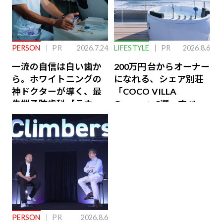
PERSON
PR
2026.7.24
LIFESTYLE
PR
2026.8.6
一流の自信は白い歯か
200万円台からオーナー
ら。ホワイトニングの
になれる、シェア別荘
神ドクターが導く、最
「COCO VILLA
先端予防歯科【ラウン
Owners」3選。すべて
ジ会員特典あり】
が絶景、収益も得られ
るその仕組みとは
PERSON
PR
2026.8.6