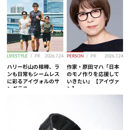
ーケアとは
LIFESTYLE
PR
2026.7.24
PERSON
PR
2026.7.24
ハリー杉山の相棒、ラ
作家・原田マハ「日本
ンも日常もシームレス
のモノ作りを応援して
に彩るアイヴォルのサ
いきたい」【アイヴァ
ングラス
ン】