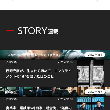
STORY
連載
View More
『革命のファンファーレ』から『夢と金』
PERSON
2026.08.07
西野亮廣が、生まれて初めて、エンタテイ
メントの“音”を聞いた日のこと
View More
相師相愛
PERSON
2026.08.07
実業家・堀鉄平×格闘家・朝倉海、“無償の