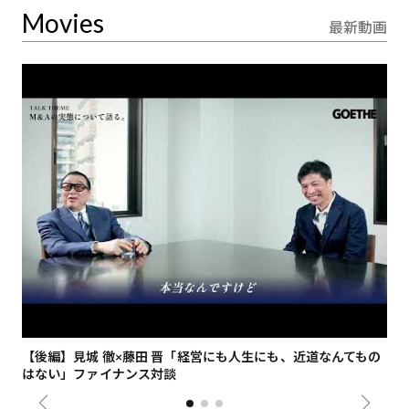
Movies
最新動画
【後編】見城 徹×藤田 晋「経営にも人生にも、近道なんてもの
【
はない」ファイナンス対談
総