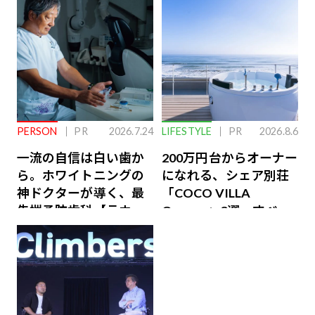
PERSON
PR
2026.7.24
LIFESTYLE
PR
2026.8.6
一流の自信は白い歯か
200万円台からオーナー
ら。ホワイトニングの
になれる、シェア別荘
神ドクターが導く、最
「COCO VILLA
先端予防歯科【ラウン
Owners」3選。すべて
ジ会員特典あり】
が絶景、収益も得られ
るその仕組みとは