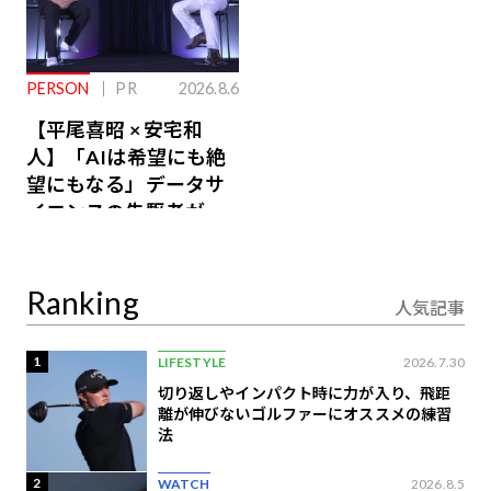
PERSON
PR
2026.8.6
【平尾喜昭 × 安宅和
人】「AIは希望にも絶
望にもなる」データサ
イエンスの先駆者が語
り合うAI時代の意思決
定
Ranking
人気記事
1
LIFESTYLE
2026.7.30
切り返しやインパクト時に力が入り、飛距
離が伸びないゴルファーにオススメの練習
法
2
WATCH
2026.8.5