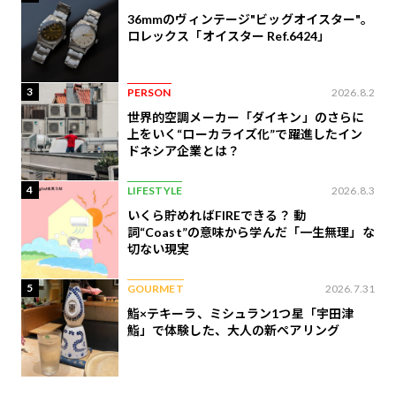
36mmのヴィンテージ"ビッグオイスター"。
ロレックス「オイスター Ref.6424」
3
PERSON
2026.8.2
世界的空調メーカー「ダイキン」のさらに
上をいく“ローカライズ化”で躍進したイン
ドネシア企業とは？
4
LIFESTYLE
2026.8.3
いくら貯めればFIREできる？ 動
詞“Coast”の意味から学んだ「一生無理」な
切ない現実
5
GOURMET
2026.7.31
鮨×テキーラ、ミシュラン1つ星「宇田津
鮨」で体験した、大人の新ペアリング