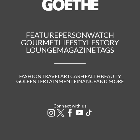
FEATURE
PERSON
WATCH
GOURMET
LIFESTYLE
STORY
LOUNGE
MAGAZINE
TAGS
FASHION
TRAVEL
ART
CAR
HEALTH
BEAUTY
GOLF
ENTERTAINMENT
FINANCE
AND MORE
Connect with us