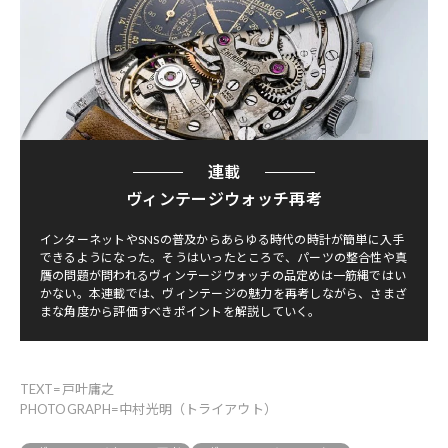
連載
ヴィンテージウォッチ再考
インターネットやSNSの普及からあらゆる時代の時計が簡単に入手
できるようになった。そうはいったところで、パーツの整合性や真
贋の問題が問われるヴィンテージウォッチの品定めは一筋縄ではい
かない。本連載では、ヴィンテージの魅力を再考しながら、さまざ
まな角度から評価すべきポイントを解説していく。
TEXT=戸叶庸之
PHOTOGRAPH=中村光明（トライアウト）