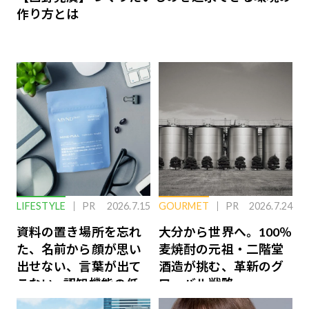
作り方とは
LIFESTYLE
PR
2026.7.15
GOURMET
PR
2026.7.24
資料の置き場所を忘れ
大分から世界へ。100％
た、名前から顔が思い
麦焼酎の元祖・二階堂
出せない、言葉が出て
酒造が挑む、革新のグ
こない…認知機能の低
ローバル戦略
下を救う、脳のインナ